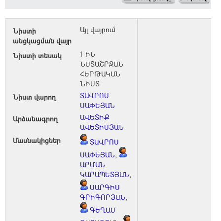
Այլ վայրում
Նիստի
անցկացման վայր
1-ԻՆ
Նիստի տեսակ
ՆՍՏԱՇՐՋԱՆ
ՀԵՐԹԱԿԱՆ
ՆԻՍՏ
ՏԱՎՐՈՍ
Նիստ վարող
ՍԱՓԵՅԱՆ
ԱՎԵՏԻՔ
Արձանագրող
ԱՎԵՏԻՍՅԱՆ
Մասնակիցներ
ՏԱՎՐՈՍ
ՍԱՓԵՅԱՆ
,
ԱՐՄԱՆ
ԿԱՐԱՊԵՏՅԱՆ
,
ՍԱՐԳԻՍ
ԳՐԻԳՈՐՅԱՆ
,
ԳԵՂԱՄ