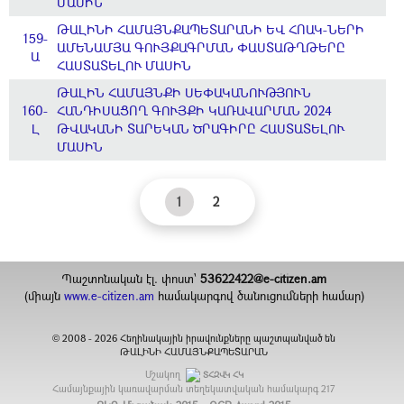
ՄԱՍԻՆ
ԹԱԼԻՆԻ ՀԱՄԱՅՆՔԱՊԵՏԱՐԱՆԻ ԵՎ ՀՈԱԿ-ՆԵՐԻ
159-
ԱՄԵՆԱՄՅԱ ԳՈՒՅՔԱԳՐՄԱՆ ՓԱՍՏԱԹՂԹԵՐԸ
Ա
ՀԱՍՏԱՏԵԼՈՒ ՄԱՍԻՆ
ԹԱԼԻՆ ՀԱՄԱՅՆՔԻ ՍԵՓԱԿԱՆՈՒԹՅՈՒՆ
160-
ՀԱՆԴԻՍԱՑՈՂ ԳՈՒՅՔԻ ԿԱՌԱՎԱՐՄԱՆ 2024
Լ
ԹՎԱԿԱՆԻ ՏԱՐԵԿԱՆ ԾՐԱԳԻՐԸ ՀԱՍՏԱՏԵԼՈՒ
ՄԱՍԻՆ
1
2
Պաշտոնական էլ. փոստ`
53622422@e-citizen.am
(միայն
www.e-citizen.am
համակարգով ծանուցումների համար)
2008 -
2026
Հեղինակային իրավունքները պաշտպանված են
©
ԹԱԼԻՆԻ ՀԱՄԱՅՆՔԱՊԵՏԱՐԱՆ
Մշակող
ՏՀԶՎԿ ՀԿ
Համայնքային կառավարման տեղեկատվական համակարգ
217