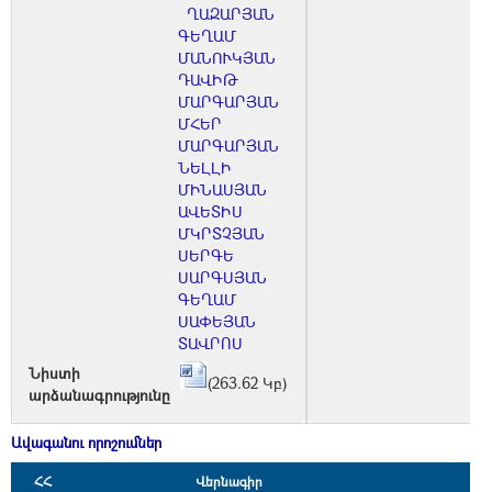
ՂԱԶԱՐՅԱՆ
ԳԵՂԱՄ
ՄԱՆՈՒԿՅԱՆ
ԴԱՎԻԹ
ՄԱՐԳԱՐՅԱՆ
ՄՀԵՐ
ՄԱՐԳԱՐՅԱՆ
ՆԵԼԼԻ
ՄԻՆԱՍՅԱՆ
ԱՎԵՏԻՍ
ՄԿՐՏՉՅԱՆ
ՍԵՐԳԵ
ՍԱՐԳՍՅԱՆ
ԳԵՂԱՄ
ՍԱՓԵՅԱՆ
ՏԱՎՐՈՍ
Նիստի
(263.62 Կբ)
արձանագրությունը
Ավագանու որոշումներ
ՀՀ
Վերնագիր