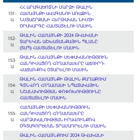
ՀՀ ԱՐԱԳԱԾՈՏՆԻ ՄԱՐԶԻ ԹԱԼԻՆ
151-
ՀԱՄԱՅՆՔԻ ԱՎԱԳԱՆՈՒ ԱՌԱՋԻՆ
Ա
ՆՍՏԱՇՐՋԱՆԻ ՀԵՐԹԱԿԱՆ ՆԻՍՏԻ
ՕՐԱԿԱՐԳԸ ՀԱՍՏԱՏԵԼՈՒ ՄԱՍԻՆ
ԹԱԼԻՆ ՀԱՄԱՅՆՔԻ 2024 ԹՎԱԿԱՆԻ
152-
ՏԱՐԵԿԱՆ ԱՇԽԱՏԱՆՔԱՅԻՆ ՊԼԱՆԸ
Ա
(ՏԱՊ) ՀԱՍՏԱՏԵԼՈՒ ՄԱՍԻՆ
ԹԱԼԻՆ ՀԱՄԱՅՆՔԻ ՍԵՓԱԿԱՆՈՒԹՅՈՒՆ
153-
ՀԱՆԴԻՍԱՑՈՂ ՀՈՂԱՄԱՍԵՐԸ ԱՃՈՒՐԴ-
Ա
ՎԱՃԱՌՔՈՎ ՕՏԱՐԵԼՈՒ ՄԱՍԻՆ
ԹԱԼԻՆ ՀԱՄԱՅՆՔԻ ԹԱԼԻՆ ՔԱՂԱՔՈՒՄ
154-
ԳՏՆՎՈՂ ՀՈՂԱՄԱՍԻ ՆՊԱՏԱԿԱՅԻՆ
Ա
ՆՇԱՆԱԿՈՒԹՅԱՆ ՓՈՓՈԽՈՒԹՅՈՒՆԸ
ՀԱՍՏԱՏԵԼՈՒ ՄԱՍԻՆ
ՀԱՄԱՅՆՔԻ ՍԵՓԱԿԱՆՈՒԹՅՈՒՆ
155-
ՀԱՆԴԻՍԱՑՈՂ ՀՈՂԱՄԱՍԵՐԸ
Ա
ՎԱՐՁԱԿԱԼՈՒԹՅԱՆ ԻՐԱՎՈՒՆՔՈՎ
ՕԳՏԱԳՈՐԾՄԱՆ ՏՐԱՄԱԴՐԵԼՈՒ ՄԱՍԻՆ
ԹԱԼԻՆ ՀԱՄԱՅՆՔՈՒՄ 2024 ԹՎԱԿԱՆԻ