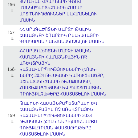
ՏԵՂԱԿԱՆ ՎՃԱՐՆԵՐԻ ԳԾՈՎ
156-
ՄԱՆԿԱՊԱՐՏԵԶՆԵՐԻ ՀԱՄԱՐ
Ա
ԱՐՏՈՆՈՒԹՅՈՒՆՆԵՐ ՍԱՀՄԱՆԵԼՈՒ
ՄԱՍԻՆ
ՀՀ ԱՐԱԳԱԾՈՏՆԻ ՄԱՐԶԻ ԹԱԼԻՆ
157-
ՀԱՄԱՅՆՔԻ ՇՂԱՐՇԻԿ ԲՆԱԿԱՎԱՅՐԻ
Ա
ԳՐԱԴԱՐԱՆԸ ԱՆՎԱՆԱԿՈՉԵԼՈՒ ՄԱՍԻՆ
ՀՀ ԱՐԱԳԱԾՈՏՆԻ ՄԱՐԶԻ ԹԱԼԻՆ
ՀԱՄԱՅՆՔԻ ՀԱՄԱՅՆՔԱՅԻՆ ՈՉ
ԱՌԵՎՏՐԱՅԻՆ
158-
ԿԱԶՄԱԿԵՐՊՈՒԹՅՈՒՆՆԵՐԻ (ՀՈԱԿ-
Ա
ՆԵՐԻ) 2024 ԹՎԱԿԱՆԻ ԿԱՌՈՒՑՎԱԾՔԸ,
ԱՇԽԱՏԱԿԻՑՆԵՐԻ ԹՎԱՔԱՆԱԿԸ,
ՀԱՍՏԻՔԱՑՈՒՑԱԿԸ ԵՎ ՊԱՇՏՈՆԱՅԻՆ
ԴՐՈՒՅՔԱՉԱՓԵՐԸ ՀԱՍՏԱՏԵԼՈՒ ՄԱՍԻՆ
ԹԱԼԻՆԻ ՀԱՄԱՅՆՔԱՊԵՏԱՐԱՆԻ ԵՎ
ՀԱՄԱՅՆՔԱՅԻՆ ՈՉ ԱՌԵՎՏՐԱՅԻՆ
159-
ԿԱԶՄԱԿԵՐՊՈՒԹՅՈՒՆՆԵՐԻ 2023
Ա
ԹՎԱԿԱՆԻ (ՀՈԱԿ-ՆԵՐԻ)ԱՄԵՆԱՄՅԱ
ԳՈՒՅՔԱԳՐՄԱՆ ՓԱՍՏԱԹՂԹԵՐԸ
ՀԱՍՏԱՏԵԼՈՒ ՄԱՍԻՆ