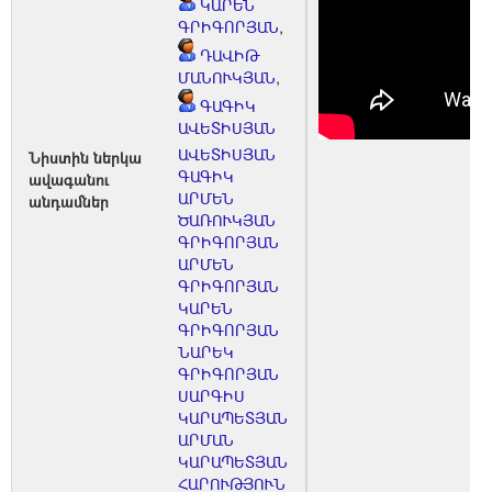
ԿԱՐԵՆ
ԳՐԻԳՈՐՅԱՆ
,
ԴԱՎԻԹ
ՄԱՆՈՒԿՅԱՆ
,
ԳԱԳԻԿ
ԱՎԵՏԻՍՅԱՆ
ԱՎԵՏԻՍՅԱՆ
Նիստին ներկա
ԳԱԳԻԿ
ավագանու
ԱՐՄԵՆ
անդամներ
ԾԱՌՈՒԿՅԱՆ
ԳՐԻԳՈՐՅԱՆ
ԱՐՄԵՆ
ԳՐԻԳՈՐՅԱՆ
ԿԱՐԵՆ
ԳՐԻԳՈՐՅԱՆ
ՆԱՐԵԿ
ԳՐԻԳՈՐՅԱՆ
ՍԱՐԳԻՍ
ԿԱՐԱՊԵՏՅԱՆ
ԱՐՄԱՆ
ԿԱՐԱՊԵՏՅԱՆ
ՀԱՐՈՒԹՅՈՒՆ