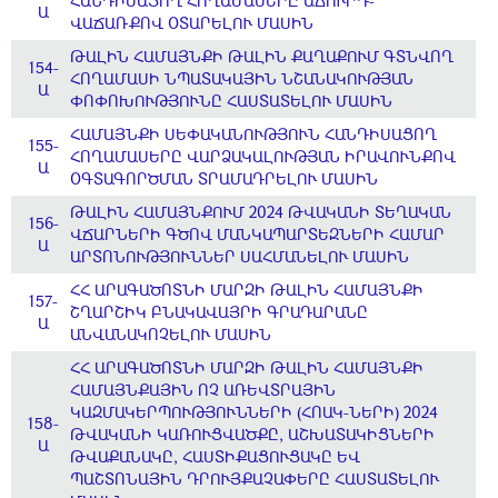
ՀԱՆԴԻՍԱՑՈՂ ՀՈՂԱՄԱՍԵՐԸ ԱՃՈՒՐԴ-
Ա
ՎԱՃԱՌՔՈՎ ՕՏԱՐԵԼՈՒ ՄԱՍԻՆ
ԹԱԼԻՆ ՀԱՄԱՅՆՔԻ ԹԱԼԻՆ ՔԱՂԱՔՈՒՄ ԳՏՆՎՈՂ
154-
ՀՈՂԱՄԱՍԻ ՆՊԱՏԱԿԱՅԻՆ ՆՇԱՆԱԿՈՒԹՅԱՆ
Ա
ՓՈՓՈԽՈՒԹՅՈՒՆԸ ՀԱՍՏԱՏԵԼՈՒ ՄԱՍԻՆ
ՀԱՄԱՅՆՔԻ ՍԵՓԱԿԱՆՈՒԹՅՈՒՆ ՀԱՆԴԻՍԱՑՈՂ
155-
ՀՈՂԱՄԱՍԵՐԸ ՎԱՐՁԱԿԱԼՈՒԹՅԱՆ ԻՐԱՎՈՒՆՔՈՎ
Ա
ՕԳՏԱԳՈՐԾՄԱՆ ՏՐԱՄԱԴՐԵԼՈՒ ՄԱՍԻՆ
ԹԱԼԻՆ ՀԱՄԱՅՆՔՈՒՄ 2024 ԹՎԱԿԱՆԻ ՏԵՂԱԿԱՆ
156-
ՎՃԱՐՆԵՐԻ ԳԾՈՎ ՄԱՆԿԱՊԱՐՏԵԶՆԵՐԻ ՀԱՄԱՐ
Ա
ԱՐՏՈՆՈՒԹՅՈՒՆՆԵՐ ՍԱՀՄԱՆԵԼՈՒ ՄԱՍԻՆ
ՀՀ ԱՐԱԳԱԾՈՏՆԻ ՄԱՐԶԻ ԹԱԼԻՆ ՀԱՄԱՅՆՔԻ
157-
ՇՂԱՐՇԻԿ ԲՆԱԿԱՎԱՅՐԻ ԳՐԱԴԱՐԱՆԸ
Ա
ԱՆՎԱՆԱԿՈՉԵԼՈՒ ՄԱՍԻՆ
ՀՀ ԱՐԱԳԱԾՈՏՆԻ ՄԱՐԶԻ ԹԱԼԻՆ ՀԱՄԱՅՆՔԻ
ՀԱՄԱՅՆՔԱՅԻՆ ՈՉ ԱՌԵՎՏՐԱՅԻՆ
ԿԱԶՄԱԿԵՐՊՈՒԹՅՈՒՆՆԵՐԻ (ՀՈԱԿ-ՆԵՐԻ) 2024
158-
ԹՎԱԿԱՆԻ ԿԱՌՈՒՑՎԱԾՔԸ, ԱՇԽԱՏԱԿԻՑՆԵՐԻ
Ա
ԹՎԱՔԱՆԱԿԸ, ՀԱՍՏԻՔԱՑՈՒՑԱԿԸ ԵՎ
ՊԱՇՏՈՆԱՅԻՆ ԴՐՈՒՅՔԱՉԱՓԵՐԸ ՀԱՍՏԱՏԵԼՈՒ