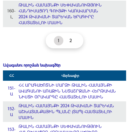
ԹԱԼԻՆ ՀԱՄԱՅՆՔԻ ՍԵՓԱԿԱՆՈՒԹՅՈՒՆ
160-
ՀԱՆԴԻՍԱՑՈՂ ԳՈՒՅՔԻ ԿԱՌԱՎԱՐՄԱՆ
Լ
2024 ԹՎԱԿԱՆԻ ՏԱՐԵԿԱՆ ԾՐԱԳԻՐԸ
ՀԱՍՏԱՏԵԼՈՒ ՄԱՍԻՆ
1
2
Ավագանու որոշման նախագծեր
ՀՀ
Վերնագիր
ՀՀ ԱՐԱԳԱԾՈՏՆԻ ՄԱՐԶԻ ԹԱԼԻՆ ՀԱՄԱՅՆՔԻ
151-
ԱՎԱԳԱՆՈՒ ԱՌԱՋԻՆ ՆՍՏԱՇՐՋԱՆԻ ՀԵՐԹԱԿԱՆ
Ա
ՆԻՍՏԻ ՕՐԱԿԱՐԳԸ ՀԱՍՏԱՏԵԼՈՒ ՄԱՍԻՆ
ԹԱԼԻՆ ՀԱՄԱՅՆՔԻ 2024 ԹՎԱԿԱՆԻ ՏԱՐԵԿԱՆ
152-
ԱՇԽԱՏԱՆՔԱՅԻՆ ՊԼԱՆԸ (ՏԱՊ) ՀԱՍՏԱՏԵԼՈՒ
Ա
ՄԱՍԻՆ
ԹԱԼԻՆ ՀԱՄԱՅՆՔԻ ՍԵՓԱԿԱՆՈՒԹՅՈՒՆ
153-