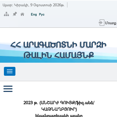
Այսօր:
Կիրակի, 9 Օգոստոսի 2026թ.
Մուտք
ՀՀ ԱՐԱԳԱԾՈՏՆԻ ՄԱՐԶԻ
ԹԱԼԻՆ ՀԱՄԱՅՆՔ
2023 թ. (ԱՆՇԱՐԺ ԳՈՒՅՔ/ֆիզ.անձ/
ԿԱԹՆԱՂԲՅՈՒՐ)
եկամտատեսակի պլանը