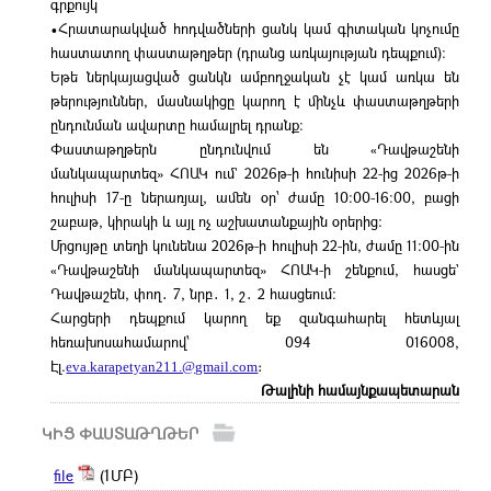
գրքույկ
•Հրատարակված հոդվածների ցանկ կամ գիտական կոչումը
հաստատող փաստաթղթեր (դրանց առկայության դեպքում):
Եթե ներկայացված ցանկն ամբողջական չէ կամ առկա են
թերություններ, մասնակիցը կարող է մինչև փաստաթղթերի
ընդունման ավարտը համալրել դրանք:
Փաստաթղթերն ընդունվում են «Դավթաշենի
մանկապարտեզ» ՀՈԱԿ ում` 2026թ-ի հունիսի 22-ից 2026թ-ի
հուլիսի 17-ը ներառյալ, ամեն օր՝ ժամը 10։00-16։00, բացի
շաբաթ, կիրակի և այլ ոչ աշխատանքային օրերից:
Մրցույթը տեղի կունենա 2026թ-ի հուլիսի 22-ին, ժամը 11։00-ին
«Դավթաշենի մանկապարտեզ» ՀՈԱԿ-ի շենքում, հասցե`
Դավթաշեն, փող․ 7, նրբ․ 1, շ․ 2 հասցեում։
Հարցերի դեպքում կարող եք զանգահարել հետևյալ
հեռախոսահամարով՝ 094 016008,
Էլ.
eva.karapetyan211.@gmail.com
։
Թալինի համայնքապետարան
ԿԻՑ ՓԱՍՏԱԹՂԹԵՐ
file
(1ՄԲ)