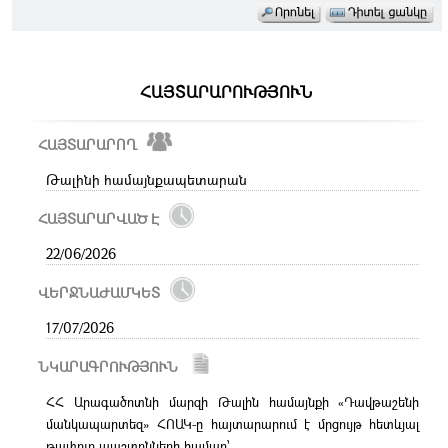
ՀԱՅՏԱՐԱՐՈՒԹՅՈՒՆ
ՀԱՅՏԱՐԱՐՈՂ
Թալինի համայնքապետարան
ՀԱՅՏԱՐԱՐՎԱԾ Է
22/06/2026
ՎԵՐՋՆԱԺԱՄԿԵՏ
17/07/2026
ՆԿԱՐԱԳՐՈՒԹՅՈՒՆ
ՀՀ Արագածոտնի մարզի Թալին համայնքի «Դավթաշենի
մանկապարտեզ» ՀՈԱԿ-ը հայտարարում է մրցույթ հետևյալ
թափուր պաշտոնների համար՝