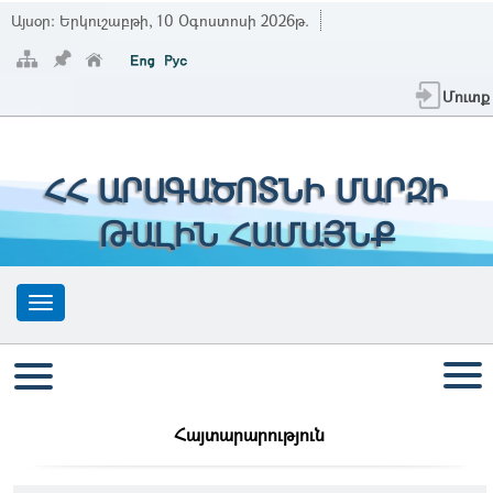
Այսօր:
Երկուշաբթի, 10 Օգոստոսի 2026թ.
Մուտք
ՀՀ ԱՐԱԳԱԾՈՏՆԻ ՄԱՐԶԻ
ԹԱԼԻՆ ՀԱՄԱՅՆՔ
Հայտարարություն