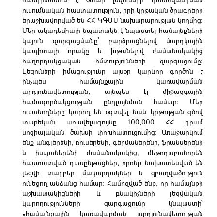
ուսումնական հաստատություն, որի կրթական ծրագրերը
երաշխավորված են ՀՀ ԿԳՄՍ նախարարության կողմից։
Մեր ակադեմիայի նպատակն է նպաստել համայնքների
կայուն զարգացմանը՝ բարձրացնելով մարդկային
կապիտալի որակը և խթանելով ժամանակակից
հաղորդակցական հմտությունների զարգացումը։
Լեզուների իմացությունը այսօր կարևոր գործոն է
ինչպես համայնքային կառավարման
արդյունավետության, այնպես էլ միջազգային
համագործակցության ընդլայնման համար։ Մեր
ուսանողները կարող են օգտվել նաև կրթության գծով
տարեկան առավելագույնը 100,000 ՀՀ դրամ
սոցիալական ծախսի փոխհատուցումից։ Առաջարկում
ենք անգլերենի, ռուսերենի, գերմաներենի, ֆրանսերենի
և իսպաներենի ժամանակակից, մեթոդաբանորեն
հաստատված դասընթացներ, որոնք նախատեսված են
լեզվի տարբեր մակարդակներ և զբաղվածություն
ունեցող անձանց համար։ Համոզված ենք, որ համայնքի
աշխատակիցների և բնակիչների լեզվական
կարողությունների զարգացումը կնպաստի՝
•համայնքային կառավարման արդյունավետության