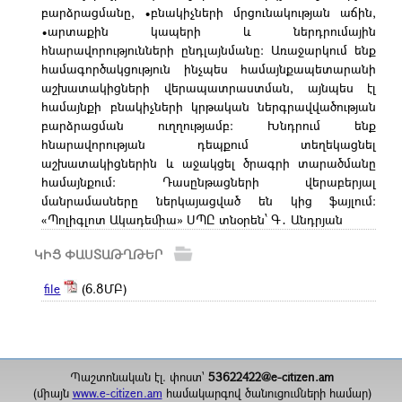
բարձրացմանը, •բնակիչների մրցունակության աճին,
•արտաքին կապերի և ներդրումային
հնարավորությունների ընդլայնմանը։ Առաջարկում ենք
համագործակցություն ինչպես համայնքապետարանի
աշխատակիցների վերապատրաստման, այնպես էլ
համայնքի բնակիչների կրթական ներգրավվածության
բարձրացման ուղղությամբ։ Խնդրում ենք
հնարավորության դեպքում տեղեկացնել
աշխատակիցներին և աջակցել ծրագրի տարածմանը
համայնքում։ Դասընթացների վերաբերյալ
մանրամասները ներկայացված են կից ֆայլում։
«Պոլիգլոտ Ակադեմիա» ՍՊԸ տնօրեն՝ Գ․ Անդրյան
ԿԻՑ ՓԱՍՏԱԹՂԹԵՐ
file
(6.8ՄԲ)
Պաշտոնական էլ. փոստ`
53622422@e-citizen.am
(միայն
www.e-citizen.am
համակարգով ծանուցումների համար)