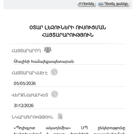
ՕՏԱՐ ԼԵԶՈՒՆԵՐԻ ՈՒՍՈՒՑՄԱՆ
ՀԱՅՏԱՐԱՐՈՒԹՅՈՒՆ
ՀԱՅՏԱՐԱՐՈՂ
Թալինի համայնքապետարան
ՀԱՅՏԱՐԱՐՎԱԾ Է
05/05/2026
ՎԵՐՋՆԱԺԱՄԿԵՏ
31/12/2026
ՆԿԱՐԱԳՐՈՒԹՅՈՒՆ
«Պոլիգլոտ ակադեմիա» ՍՊ ընկերությունը
հանդիսանում է օտար լեզուների դասավանդման