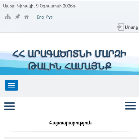
Այսօր:
Կիրակի, 9 Օգոստոսի 2026թ.
Մուտք
ՀՀ ԱՐԱԳԱԾՈՏՆԻ ՄԱՐԶԻ
ԹԱԼԻՆ ՀԱՄԱՅՆՔ
Հայտարարություն