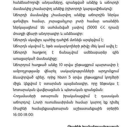
հանձնաժողովի անդամները, գրանցված անձիք և աճուրդի
մասնակից չհամարվող անձիք (դիտորդի կարգավիճակով)։
Աճուրդի մասնակից չհամարվող անձիք աճուրդին ներկա
գտնվելու համար, յուրաքանչյուր լոտի համար առանձին
ներկայացնում են սահմանված չափով (5000 ՀՀ դրամ)
մուտքի վճարի անդորագիր և անձնագիր։
Աճուրդն սկսվելու պահից դահլիճ մտնելն արգելվում է։
Աճուրդն սկսվում է, եթե սակարկողների թիվը մեկ կամ ավել է։
Աճուրդի հաղթող է ճանաչվում ամենաբարձր գին
առաջարկած մասնակիցը։
Աճուրդում հաղթած անձը 10 օրվա ընթացքում պարտավոր է
ամբողջությամբ վճարել սակարկությունների արդյունքում
ձևավորված գինը, որից հետո 5 օրվա ընթացքում կողմերի
միջև կնքվում է օտարման պայմանագիր, որը ենթակա է
նոտարական վավերացման և պետական գրանցման։
Հողամասերի օտարումն իրականացվում է դասական
աճուրդով։ Լոտի ուսումնասիրման համար կարող եք դիմել
Թալինի համայնքապետարան աշխատանքային օրերին
16։00-18։00։
Թալինի համայնքապետարան