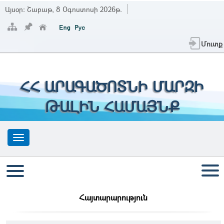
Այսօր:
Շաբաթ, 8 Օգոստոսի 2026թ.
Մուտք
ՀՀ ԱՐԱԳԱԾՈՏՆԻ ՄԱՐԶԻ
ԹԱԼԻՆ ՀԱՄԱՅՆՔ
Հայտարարություն