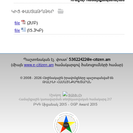
ԿԻՑ ՓԱՍՏԱԹՂԹԵՐ
file
(2ՄԲ)
file
(15.3ԿԲ)
Պաշտոնական էլ. փոստ`
53622422@e-citizen.am
(միայն
www.e-citizen.am
համակարգով ծանուցումների համար)
2008 -
2026
Հեղինակային իրավունքները պաշտպանված են
©
ԹԱԼԻՆԻ ՀԱՄԱՅՆՔԱՊԵՏԱՐԱՆ
Մշակող
ՏՀԶՎԿ ՀԿ
Համայնքային կառավարման տեղեկատվական համակարգ
217
ԲԿԳ Մրցանակ 2015 - OGP Award 2015