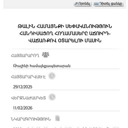
ԹԱԼԻՆ ՀԱՄԱՅՆՔԻ ՍԵՓԱԿԱՆՈՒԹՅՈՒՆ
ՀԱՆԴԻՍԱՑՈՂ ՀՈՂԱՄԱՍԵՐԸ ԱՃՈՒՐԴ-
ՎԱՃԱՌՔՈՎ ՕՏԱՐԵԼՈՒ ՄԱՍԻՆ
ՀԱՅՏԱՐԱՐՈՂ
Թալինի համայնքապետարան
ՀԱՅՏԱՐԱՐՎԱԾ Է
29/12/2025
ՎԵՐՋՆԱԺԱՄԿԵՏ
11/02/2026
ՆԿԱՐԱԳՐՈՒԹՅՈՒՆ