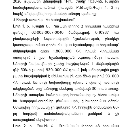
2026 թվականի փետրվարի 11-ին, ժամը՝ 11:30-ին, Թալինի
համայնքապետարանում (հասցեն Ք.Թալին,Գայի 1, 3-րդ
հարկ) անցկացնել հողամասերի աճուրդ-վաճառք:
-Աճուրդի առարկա են հանդիսանում՝
Լոտ 1.
ք․ Թալին Ն․ Քուչակի փողոց 2 հողամաս հասցեում
գտնվող 02-003-0067-0040 ծածկագրով, 0,10937 հա
բնակավայրերի նպատակային նշանակության, բնակելի
կառուցապատման գործառնական նշանակության հողամասը՝
մեկնարկային գինը 1.860․000 ՀՀ դրամ։ Հողամասն
օտարվում է ըստ նշանակության օգտագործելու համար։
Աճուրդի նախավճարի չափը հաշվարկվում է մեկնարկային
գնի 50%-ի չափով՝ 930․000 ՀՀ դրամ, իսկ աճուրդային քայլի
չափը հաշվարկվում է մեկնարկային գնի 5%-ի չափով՝ 93․000
ՀՀ դրամ։ Աճուրդի նախավճարը պետք է վճարվի աճուրդի
անցկացման օրը՝ աճուրդը սկսելուց առնվազն 30 րոպե առաջ։
Աճուրդի առարկա հանդիսացող հողամասից ոչ հեռու առկա
են հաղորդակցուղիներ (ճանապարհ, էլ.հաղորդման գծեր):
Օտարվող հողամասը չի գտնվում ՀՀ հողային օրենսգրքի 60-
րդ հոդվածի սահմանափակումների ցանկում և չի
առաջացնում սերվիտուտ։
Լոտ 2
. ք․ Թալին Հ․ Թումանյան փողոց 48 հողամաս