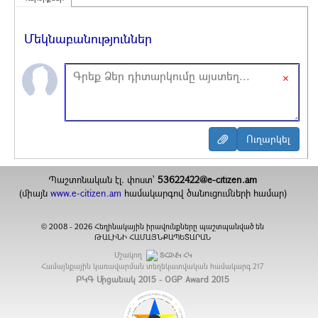
Մեկնաբանություններ
×
Պաշտոնական էլ. փոստ`
53622422@e-citizen.am
(միայն
www.e-citizen.am
համակարգով ծանուցումների համար)
2008 -
2026
Հեղինակային իրավունքները պաշտպանված են
©
ԹԱԼԻՆԻ ՀԱՄԱՅՆՔԱՊԵՏԱՐԱՆ
Մշակող
ՏՀԶՎԿ ՀԿ
Համայնքային կառավարման տեղեկատվական համակարգ
217
ԲԿԳ Մրցանակ 2015 - OGP Award 2015