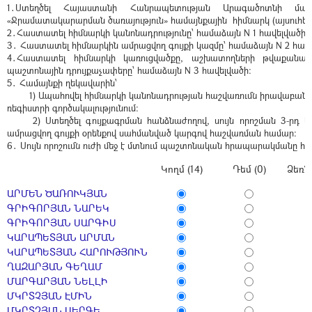
1․Ստեղծել Հայաստանի Հանրապետության Արագածոտնի մա
«Ջրամատակարարման ծառայություն» համայնքային հիմնարկ (այսուհետ
2․Հաստատել հիմնարկի կանոնադրությունը՝ համաձայն N 1 հավելվածի։
3․ Հաստատել հիմնարկին ամրացվող գույքի կազմը՝ համաձայն N 2 հավ
4․Հաստատել հիմնարկի կառուցվածքը, աշխատողների թվաքանակ
պաշտոնային դրույքաչափերը՝ համաձայն N 3 հավելվածի։
5․ Համայնքի ղեկավարին՝
1) Ապահովել հիմնարկի կանոնադրության հաշվառումն իրավաբա
ռեգիստրի գործակալությունում։
2) Ստեղծել գույքագրման հանձնաժողով, սույն որոշման 3-րդ կե
ամրացվող գույքի օրենքով սահմանված կարգով հաշվառման համար։
6․ Սույն որոշումն ուժի մեջ է մտնում պաշտոնական հրապարակմանը հա
Կողմ (14)
Դեմ (0)
Ձեռն
ԱՐՄԵՆ ԾԱՌՈՒԿՅԱՆ
ԳՐԻԳՈՐՅԱՆ ՆԱՐԵԿ
ԳՐԻԳՈՐՅԱՆ ՍԱՐԳԻՍ
ԿԱՐԱՊԵՏՅԱՆ ԱՐՄԱՆ
ԿԱՐԱՊԵՏՅԱՆ ՀԱՐՈՒԹՅՈՒՆ
ՂԱԶԱՐՅԱՆ ԳԵՂԱՄ
ՄԱՐԳԱՐՅԱՆ ՆԵԼԼԻ
ՄԿՐՏՉՅԱՆ ԷՄԻՆ
ՄԿՐՏՉՅԱՆ ՍԵՐԳԵ