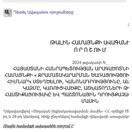
Դիտել Ավագանու որոշումները
Զ
ԹԱԼԻՆ ՀԱՄԱՅՆՔԻ ԱՎԱԳԱՆԻ
Ո Ր Ո Շ ՈՒ Մ
2024 թվականի N_
ՀԱՅԱՍՏԱՆԻ ՀԱՆՐԱՊԵՏՈՒԹՅԱՆ ԱՐԱԳԱԾՈՏՆԻ 
ՀԱՄԱՅՆՔԻ « ՋՐԱՄԱՏԱԿԱՐԱՐՄԱՆ ԾԱՌԱՅՈՒԹՅՈՒ
ՀԻՄՆԱՐԿ ՍՏԵՂԾԵԼՈՒ, ԿԱՆՈՆԱԴՐՈՒԹՅՈՒՆԸ, ԱՄ
ԿԱԶՄԸ, ԿԱՌՈՒՑՎԱԾՔԸ, ԱՇԽԱՏՈՂՆԵՐԻ ԹՎ
ՀԱՍՏԻՔԱՑՈՒՑԱԿԸ ԵՎ ՊԱՇՏՈՆԱՅԻՆ ԴՐՈՒՅՔԱՉԱՓ
ՄԱՍԻՆ
Ղեկավարվելով «Տեղական ինքնակառավարման մասին» ՀՀ օրենքի 18-րդ
րդ և 28-րդ կետերով, հիմք ընդունելով համայնքի ղեկավարի առաջարկութ
Թալին համայնքի ավագանին որոշում է՝