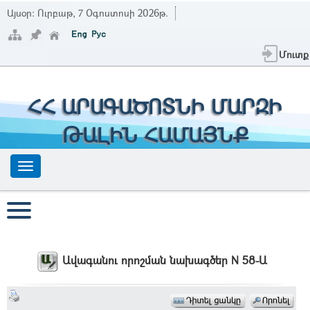
Այսօր:
Ուրբաթ, 7 Օգոստոսի 2026թ.
Մուտք
ՀՀ ԱՐԱԳԱԾՈՏՆԻ ՄԱՐԶԻ
ԹԱԼԻՆ ՀԱՄԱՅՆՔ
Ավագանու որոշման նախագծեր N 58-Ա