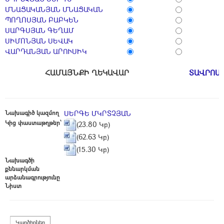
ՄՆԱՑԱԿԱՆՅԱՆ ՄՆԱՑԱԿԱՆ
ՊՈՂՈՍՅԱՆ ԲԱԲԿԵՆ
ՍԱՐԳՍՅԱՆ ԳԵՂԱՄ
ՍԻՄՈՆՅԱՆ ՍԵՎԱԿ
ՎԱՐԴԱՆՅԱՆ ԱՐՈՒՍԻԿ
ՀԱՄԱՅՆՔԻ ՂԵԿԱՎԱՐ
ՏԱՎՐՈՍ
Նախագիծ կազմող
ՍԵՐԳԵ ՄԿՐՏՉՅԱՆ
Կից փաստաթղթեր՝
(23.80 Կբ)
(62.63 Կբ)
(15.30 Կբ)
Նախագծի
քննարկման
արձանագրությունը
Նիստ
Կարծիքներ