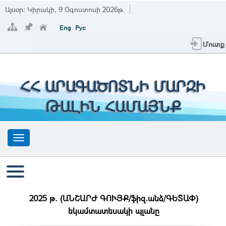
Այսօր:
Կիրակի, 9 Օգոստոսի 2026թ.
Մուտք
ՀՀ ԱՐԱԳԱԾՈՏՆԻ ՄԱՐԶԻ
ԹԱԼԻՆ ՀԱՄԱՅՆՔ
2025 թ. (ԱՆՇԱՐԺ ԳՈՒՅՔ/ֆիզ.անձ/ԳԵՏԱՓ)
եկամտատեսակի պլանը