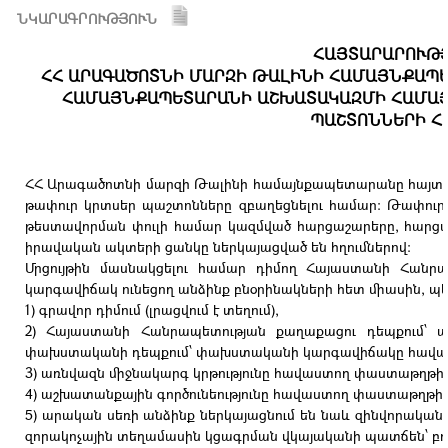
ՆԿԱՐԱԳՐՈՒԹՅՈՒՆ
ՀԱՅՏԱՐԱՐՈՒԹ
ՀՀ ԱՐԱԳԱԾՈՏՆԻ ՄԱՐԶԻ ԹԱԼԻՆԻ ՀԱՄԱՅՆՔԱՊԵ
ՀԱՄԱՅՆՔԱՊԵՏԱՐԱՆԻ ԱՇԽԱՏԱԿԱԶՄԻ ՀԱՄԱ
ՊԱՇՏՈՆՆԵՐԻ Հ
ՀՀ Արագածոտնի մարզի Թալինի համայնքապետարանը հայտարա
թափուր կրտսեր պաշտոնները զբաղեցնելու համար։ Թափուր
թեստավորման փուլի համար կազմված հարցաշարերը, հարցա
իրավական ակտերի ցանկը ներկայացված են հղումներով։
Մրցույթին մասնակցելու համար դիմող Հայաստանի Հան
կարգավիճակ ունեցող անձինք բնօրինակների հետ միասին, 
1) գրավոր դիմում (լրացվում է տեղում),
2) Հայաստանի Հանրապետության քաղաքացու դեպքում՝ 
փախստականի դեպքում՝ փախստականի կարգավիճակը հավա
3) առնվազն միջնակարգ կրթությունը հավաստող փաստաթղթի
4) աշխատանքային գործունեությունը հավաստող փաստաթղթի
5) արական սեռի անձինք ներկայացնում են նաև զինվորակա
զորակոչային տեղամասին կցագրման վկայականի պատճեն՝ բոլ