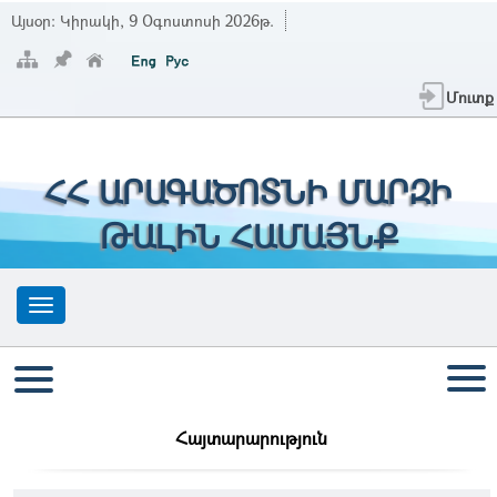
Այսօր:
Կիրակի, 9 Օգոստոսի 2026թ.
Մուտք
ՀՀ ԱՐԱԳԱԾՈՏՆԻ ՄԱՐԶԻ
ԹԱԼԻՆ ՀԱՄԱՅՆՔ
Հայտարարություն