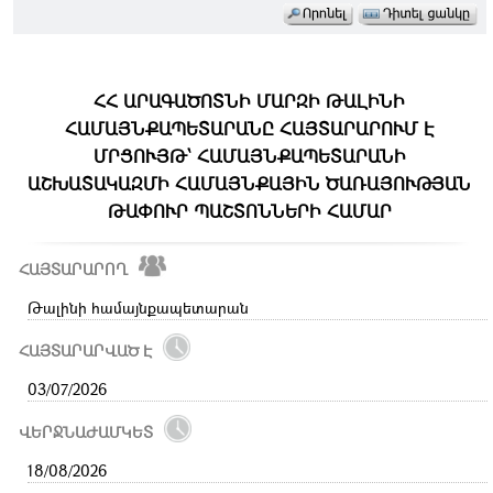
ՀՀ ԱՐԱԳԱԾՈՏՆԻ ՄԱՐԶԻ ԹԱԼԻՆԻ
ՀԱՄԱՅՆՔԱՊԵՏԱՐԱՆԸ ՀԱՅՏԱՐԱՐՈՒՄ Է
ՄՐՑՈՒՅԹ՝ ՀԱՄԱՅՆՔԱՊԵՏԱՐԱՆԻ
ԱՇԽԱՏԱԿԱԶՄԻ ՀԱՄԱՅՆՔԱՅԻՆ ԾԱՌԱՅՈՒԹՅԱՆ
ԹԱՓՈՒՐ ՊԱՇՏՈՆՆԵՐԻ ՀԱՄԱՐ
ՀԱՅՏԱՐԱՐՈՂ
Թալինի համայնքապետարան
ՀԱՅՏԱՐԱՐՎԱԾ Է
03/07/2026
ՎԵՐՋՆԱԺԱՄԿԵՏ
18/08/2026