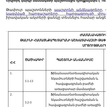
Երկրորդ կարգի մասնագետի պաշտոնային դրույքաչափն է՝ 16
Թափուր պաշտոնների
պաշտոնի անձնագրերը
, 
կազմված հարցաշարերը
,
հարցազրուցի փու
իրավական ակտերի ցանկը տեսնելու համար անցեք
ԺԱՄԱՆԱԿԱՑՈՒ
ԹԱԼԻՆԻ ՀԱՄԱՅՆՔԱՊԵՏԱՐԱՆԻ ԱՇԽԱՏԱԿԱԶՄԻ ԹԱՓՈ
ՄՐՑՈՒՅԹՆԵՐ
ԾԱԾԿԱԳԻՐ
ՊԱՇՏՈՆԻ ԱՆՎԱՆՈՒՄԸ
Հ/Հ
1.
Ֆինանսատնտեսագիտական
եկամուտների հաշվառման և
3.1-13
հավաքագրման բաժնի
առաջատար մասնագետ
2.
Ֆինանսատնտեսագիտական
եկամուտների հաշվառման և
3.2-3
հավաքագրման բաժնի առաջին