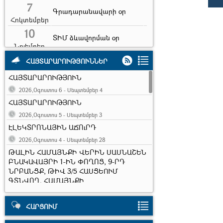
7
Գրադարանավարի օր
Հոկտեմբեր
10
ՏԻՄ ձևավորման օր
Նոյեմբեր
10
Երիտասարդության
ՀԱՅՏԱՐԱՐՈՒԹՅՈՒՆՆԵՐ
համաշխարհային օր
Նոյեմբեր
ՀԱՅՏԱՐԱՐՈՒԹՅՈՒՆ
7
Երկրաշարժի զոհերի
2026,Օգոստոս 6 - Սեպտեմբեր 4
հիշատակի օր
Դեկտեմբեր
ՀԱՅՏԱՐԱՐՈՒԹՅՈՒՆ
31
2026,Օգոստոս 5 - Սեպտեմբեր 3
Ամանոր
Դեկտեմբեր
ԷԼԵԿՏՐՈՆԱՅԻՆ ԱՃՈւՐԴ
6
Սուրբ ծնունդ և
2026,Օգոստոս 4 - Սեպտեմբեր 28
հայտնություն
Հունվար
ԹԱԼԻՆ ՀԱՄԱՅՆՔԻ ՎԵՐԻՆ ՍԱՍՆԱՇԵՆ
ԲՆԱԿԱՎԱՅՐԻ 1-ԻՆ ՓՈՂՈՑ, 9-ՐԴ
13
Հին նոր տարի
ՆՐԲԱՆՑՔ, ԹԻՎ 3/5 ՀԱՍՑԵՈՒՄ
Հունվար
ԳՏՆՎՈՂ, ՀԱՄԱՅՆՔԻ
ՍԵՓԱԿԱՆՈՒԹՅՈՒՆ ՀԱՆԴԻՍԱՑՈՂ
1,1585 ՀԱ ՄԱԿԵՐԵՍՈՎ ՀՈՂԱՏԱՐԱԾՔԸ
ՀԱՐՑՈՒՄ
ԵՎ ՆՐԱ ՎՐԱ ԳՏՆՎՈՂ
ՇԻՆՈՒԹՅՈՒՆՆԵՐԸ ՎԱՐՁԱԿԱԼՈՒԹՅԱՆ