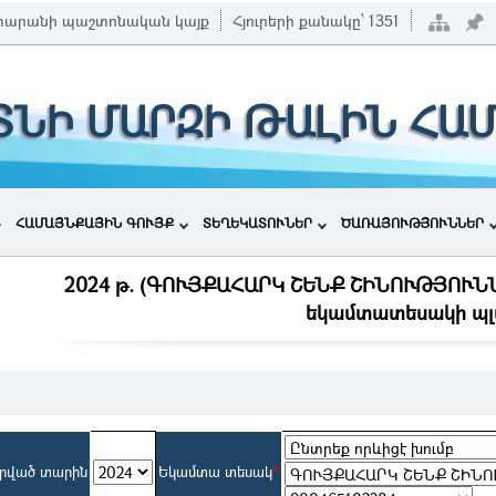
տարանի պաշտոնական կայք
Հյուրերի քանակը՝
1351
ՏՆԻ ՄԱՐԶԻ ԹԱԼԻՆ ՀԱ
ՀԱՄԱՅՆՔԱՅԻՆ ԳՈՒՅՔ
ՏԵՂԵԿԱՏՈՒՆԵՐ
ԾԱՌԱՅՈՒԹՅՈՒՆՆԵՐ
2024 թ. (ԳՈՒՅՔԱՀԱՐԿ ՇԵՆՔ ՇԻՆՈՒԹՅՈՒ
եկամտատեսակի պլ
րված տարին
Եկամտա տեսակ
*