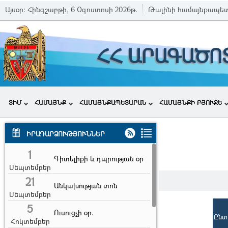
Այսօր:
Հինգշաբթի, 6 Օգոստոսի 2026թ.
Թալինի համայնքապե
ՀՀ ԱՐԱԳԱԾՈ
ՏԻՄ
ՀԱՄԱՅՆՔ
ՀԱՄԱՅՆՔԱՊԵՏԱՐԱՆ
ՀԱՄԱՅՆՔԻ ԲՅՈՒՋԵ
ԻՐԱԴԱՐՁՈՒԹՅՈՒՆՆԵՐ
1
Գիտելիքի և դպրության օր
Սեպտեմբեր
21
Անկախության տոն
Սեպտեմբեր
5
Ուսուցչի օր.
Ընտ
Հոկտեմբեր