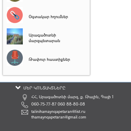
Օգտակար հղումներ
Արագածոտնի
մարզպետարան
Թափուր հաստիքներ
ՄԵՐ ԿՈՆՏԱԿՏՆԵՐԸ
ՀՀ, Արագածոտնի մարզ, ք. Թալին, Գայի 1
060-75-77-87 060 88-80-08
talinihamaynqapetaran@list.ru
thamaynqapetaran@gmail.com