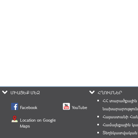
ՄԻԱՑԵՔ ՄԵԶ
ՀՂՈՒՄՆԵՐ
ՀՀ տարածքային
Facebook
YouTube
նախարարություն
Հայաստանի Հան
Location on Google
Համայնքային կա
Maps
Տեղեկատվական