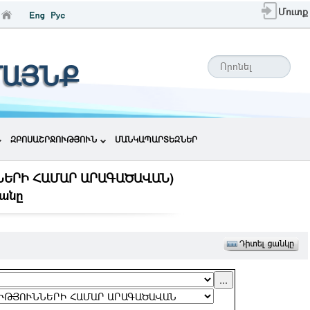
Մուտք
ՄԱՅՆՔ
ԶԲՈՍԱՇՐՋՈՒԹՅՈՒՆ
ՄԱՆԿԱՊԱՐՏԵԶՆԵՐ
ՆՆԵՐԻ ՀԱՄԱՐ ԱՐԱԳԱԾԱՎԱՆ)
անը