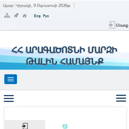
Այսօր:
Կիրակի, 9 Օգոստոսի 2026թ.
Մուտք
ՀՀ ԱՐԱԳԱԾՈՏՆԻ ՄԱՐԶԻ
ԹԱԼԻՆ ՀԱՄԱՅՆՔ