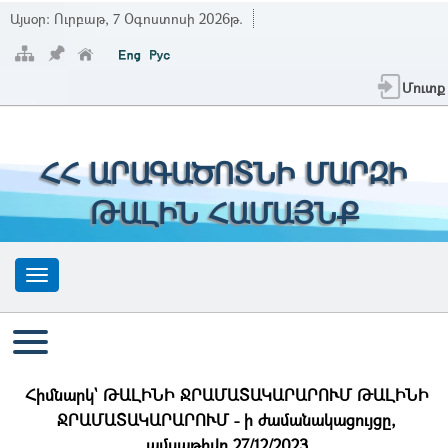
Այսօր:
Ուրբաթ, 7 Օգոստոսի 2026թ.
Մուտք
ՀՀ ԱՐԱԳԱԾՈՏՆԻ ՄԱՐԶԻ
ԹԱԼԻՆ ՀԱՄԱՅՆՔ
Հիմնարկ` ԹԱԼԻՆԻ ՋՐԱՄԱՏԱԿԱՐԱՐՈՒՄ ԹԱԼԻՆԻ
ՋՐԱՄԱՏԱԿԱՐԱՐՈՒՄ - ի ժամանակացույցը,
ամսաթիվը 27/12/2023