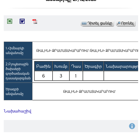
1.Հիմնարկի
ԹԱԼԻՆԻ ՋՐԱՄԱՏԱԿԱՐԱՐՈՒՄ ԹԱԼԻՆԻ ՋՐԱՄԱՏԱԿԱՐԱՐՈՒ
անվանումը
2.Բյուջետային
Բաժին
Խումբ
Դաս
Ծրագիր
Նախարարությու
ծախսերի
գործառնական
6
3
1
դասակարգման
Ծրագրի
ԹԱԼԻՆԻ ՋՐԱՄԱՏԱԿԱՐԱՐՈՒՄ
անվանումը
Նախահաշիվ