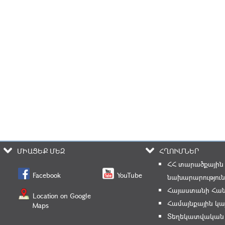
ՄԻԱՑԵՔ ՄԵԶ
ՀՂՈՒՄՆԵՐ
ՀՀ տարածքային
Facebook
YouTube
նախարարություն
Հայաստանի Հան
Location on Google
Համայնքային կա
Maps
Տեղեկատվական