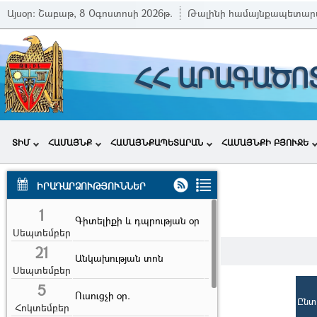
Այսօր:
Շաբաթ, 8 Օգոստոսի 2026թ.
Թալինի համայնքապետար
ՀՀ ԱՐԱԳԱԾՈ
ՏԻՄ
ՀԱՄԱՅՆՔ
ՀԱՄԱՅՆՔԱՊԵՏԱՐԱՆ
ՀԱՄԱՅՆՔԻ ԲՅՈՒՋԵ
ԻՐԱԴԱՐՁՈՒԹՅՈՒՆՆԵՐ
1
Գիտելիքի և դպրության օր
Սեպտեմբեր
21
Անկախության տոն
Սեպտեմբեր
5
Ուսուցչի օր.
Ընտ
Հոկտեմբեր