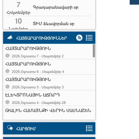
7
Գրադարանավարի օր
Հոկտեմբեր
10
ՏԻՄ ձևավորման օր
Նոյեմբեր
10
Երիտասարդության
ՀԱՅՏԱՐԱՐՈՒԹՅՈՒՆՆԵՐ
համաշխարհային օր
Նոյեմբեր
ՀԱՅՏԱՐԱՐՈՒԹՅՈՒՆ
7
Երկրաշարժի զոհերի
2026,Օգոստոս 7 - Սեպտեմբեր 2
հիշատակի օր
Դեկտեմբեր
ՀԱՅՏԱՐԱՐՈՒԹՅՈՒՆ
31
2026,Օգոստոս 6 - Սեպտեմբեր 4
Ամանոր
Դեկտեմբեր
ՀԱՅՏԱՐԱՐՈՒԹՅՈՒՆ
6
Սուրբ ծնունդ և
2026,Օգոստոս 5 - Սեպտեմբեր 3
հայտնություն
Հունվար
ԷԼԵԿՏՐՈՆԱՅԻՆ ԱՃՈւՐԴ
13
2026,Օգոստոս 4 - Սեպտեմբեր 28
Հին նոր տարի
ԹԱԼԻՆ ՀԱՄԱՅՆՔԻ ՎԵՐԻՆ ՍԱՍՆԱՇԵՆ
Հունվար
ԲՆԱԿԱՎԱՅՐԻ 1-ԻՆ ՓՈՂՈՑ, 9-ՐԴ
ՆՐԲԱՆՑՔ, ԹԻՎ 3/5 ՀԱՍՑԵՈՒՄ
ԳՏՆՎՈՂ, ՀԱՄԱՅՆՔԻ
ՀԱՐՑՈՒՄ
ՍԵՓԱԿԱՆՈՒԹՅՈՒՆ ՀԱՆԴԻՍԱՑՈՂ