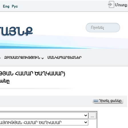
Մուտք
ՄԱՅՆՔ
ԶԲՈՍԱՇՐՋՈՒԹՅՈՒՆ
ՄԱՆԿԱՊԱՐՏԵԶՆԵՐ
ԹՅԱՆ ՀԱՄԱՐ ԾԱՂԿԱՍԱՐ)
անը