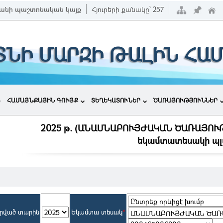
անի պաշտոնական կայք
Հյուրերի քանակը՝
257
ՏՆԻ ՄԱՐԶԻ ԹԱԼԻՆ ՀԱ
ՀԱՄԱՅՆՔԱՅԻՆ ԳՈՒՅՔ
ՏԵՂԵԿԱՏՈՒՆԵՐ
ԾԱՌԱՅՈՒԹՅՈՒՆՆԵՐ
2025 թ. (ԱՆԱՍՆԱԲՈՒՅԺԱԿԱՆ ԾԱՌԱՅՈՒ
եկամտատեսակի պլ
րված տարին
Եկամտա տեսակ
*