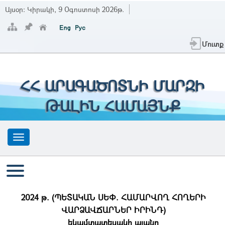
Այսօր:
Կիրակի, 9 Օգոստոսի 2026թ.
Մուտք
ՀՀ ԱՐԱԳԱԾՈՏՆԻ ՄԱՐԶԻ
ԹԱԼԻՆ ՀԱՄԱՅՆՔ
2024 թ. (ՊԵՏԱԿԱՆ ՍԵՓ. ՀԱՄԱՐՎՈՂ ՀՈՂԵՐԻ
ՎԱՐՁԱՎՃԱՐՆԵՐ ԻՐԻՆԴ)
եկամտատեսակի պլանը