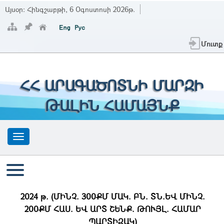
Այսօր:
Հինգշաբթի, 6 Օգոստոսի 2026թ.
Մուտք
ՀՀ ԱՐԱԳԱԾՈՏՆԻ ՄԱՐԶԻ
ԹԱԼԻՆ ՀԱՄԱՅՆՔ
2024 թ. (ՄԻՆՉ. 300ՔՄ ՄԱԿ. ԲՆ. ՏՆ.ԵՎ ՄԻՆՉ.
200ՔՄ ՀԱՍ. ԵՎ ԱՐՏ ՇԵՆՔ. ԹՈՒՅԼ. ՀԱՄԱՐ
ՊԱՐՏԻԶԱԿ)