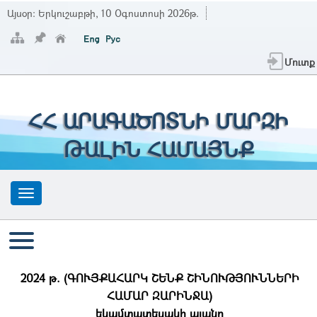
Այսօր:
Երկուշաբթի, 10 Օգոստոսի 2026թ.
Մուտք
ՀՀ ԱՐԱԳԱԾՈՏՆԻ ՄԱՐԶԻ
ԹԱԼԻՆ ՀԱՄԱՅՆՔ
2024 թ. (ԳՈՒՅՔԱՀԱՐԿ ՇԵՆՔ ՇԻՆՈՒԹՅՈՒՆՆԵՐԻ
ՀԱՄԱՐ ԶԱՐԻՆՋԱ)
եկամտատեսակի պլանը