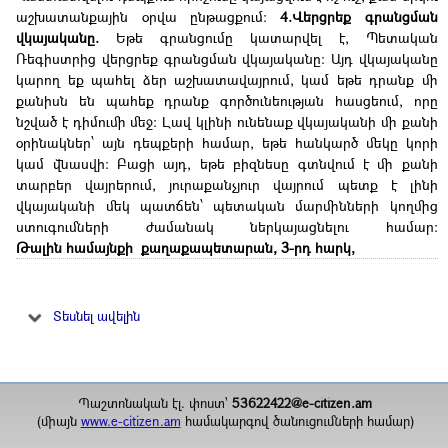
աշխատանքային օրվա ընթացքում:
4.Վերցրեք գրանցման
վկայականը.
Եթե գրանցումը կատարվել է, Պետական
Ռեգիստրից վերցրեք գրանցման վկայականը: Այդ վկայականը
կարող եք պահել ձեր աշխատավայրում, կամ եթե դրանք մի
քանիսն են պահեք դրանք գործունեության հասցեում, որը
նշված է դիմումի մեջ: Լավ կլինի ունենաք վկայականի մի քանի
օրինակներ՝ այն դեպքերի համար, եթե հանկարծ մեկը կորի
կամ վնասվի: Բացի այդ, եթե բիզնեսը գտնվում է մի քանի
տարբեր վայրերում, յուրաքանչյուր վայրում պետք է լինի
վկայականի մեկ պատճեն՝ պետական մարմինների կողմից
ստուգումների ժամանակ ներկայացնելու համար:
Թալին համայնքի քաղաքապետարան, 3-րդ հարկ,
Տեսնել ավելին
Պատասխանատու կազմակերպություն
ԹԱԼԻՆԻ ՀԱՄԱՅՆՔԱՊԵՏԱՐԱՆ
Պատասխանատու անձ
Պաշտոնական էլ. փոստ`
53622422@e-citizen.am
ԱՎԵՏԻՍՅԱՆ ԱՎԵՏԻՔ (Աշխատակազմի քարտուղար)
(միայն
www.e-citizen.am
համակարգով ծանուցումների համար)
Ստեղծման ամսաթիվ