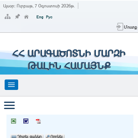
Այսօր:
Ուրբաթ, 7 Օգոստոսի 2026թ.
Մուտք
ՀՀ ԱՐԱԳԱԾՈՏՆԻ ՄԱՐԶԻ
ԹԱԼԻՆ ՀԱՄԱՅՆՔ