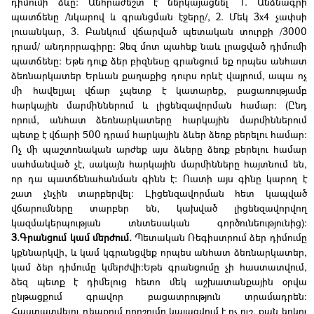
դիմումի ձևը: Անհրաժեշտ է ներկայացնել՝ 1. Անձնագրի
պատճենը /նկարով և գրանցման էջերը/, 2. Մեկ 3x4 չափսի
լուսանկար, 3. Բանկում վճարված պետական տուրքի /3000
դրամ/ անդորրագիրը: Ձեզ մոտ պահեք նաև լրացված դիմումի
պատճենը: Եթե դուք ձեր բիզնեսը գրանցում եք որպես անհատ
ձեռնարկատեր Երևան քաղաքից դուրս որևէ վայրում, ապա ոչ
մի հավելյալ վճար չպետք է կատարեք, բացառությամբ
հարկային մարմիններում և լիցենզավորման համար: (Ընդ
որում, անհատ ձեռնարկատերը հարկային մարմիններում
պետք է վճարի 500 դրամ հարկային ձևեր ձեռք բերելու համար:
Ոչ մի պաշտոնական արժեք այս ձևերը ձեռք բերելու համար
սահմանված չէ, սակայն հարկային մարմինները հայտնում են,
որ դա պատճենահանման գինն է: Ուստի այս գինը կարող է
շատ չնչին տարբերվել: Լիցենզավորման հետ կապված
վճարումները տարբեր են, կախված լիցենզավորվող
կազմակերպության տնտեսական գործունեությունից):
3.Գրանցում կամ մերժում.
Պետական Ռեգիստրում ձեր դիմումը
կքննարկվի, և կամ կգրանցվեք որպես անհատ ձեռնարկատեր,
կամ ձեր դիմումը կմերժվի:Եթե գրանցումը չի հաստատվում,
ձեզ պետք է դիմելուց հետո մեկ աշխատանքային օրվա
ընթացքում գրավոր բացատրություն տրամադրեն:
Հաստատվելու դեպքում որոշումը կայացվում է ոչ ուշ, քան երկու