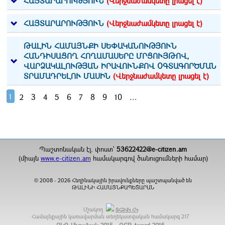
ՀԱՅՏԱՐԱՐՈՒԹՅՈՒՆ
(Վերջնաժամկետը լրացել է)
ՀԱՅՏԱՐԱՐՈՒԹՅՈՒՆ
(Վերջնաժամկետը լրացել է)
ԹԱԼԻՆ ՀԱՄԱՅՆՔԻ ՍԵՓԱԿԱՆՈՒԹՅՈՒՆ
ՀԱՆԴԻՍԱՑՈՂ ՀՈՂԱՄԱՍԵՐԸ ՄՐՑՈՒՅԹՈՎ,
ՎԱՐՁԱԿԱԼՈՒԹՅԱՆ ԻՐԱՎՈՒՆՔՈՎ ՕԳՏԱԳՈՐԾՄԱՆ
ՏՐԱՄԱԴՐԵԼՈՒ ՄԱՍԻՆ
(Վերջնաժամկետը լրացել է)
1
2
3
4
5
6
7
8
9
10
...
Պաշտոնական էլ. փոստ`
53622422@e-citizen.am
(միայն
www.e-citizen.am
համակարգով ծանուցումների համար)
2008 -
2026
Հեղինակային իրավունքները պաշտպանված են
©
ԹԱԼԻՆԻ ՀԱՄԱՅՆՔԱՊԵՏԱՐԱՆ
Մշակող
ՏՀԶՎԿ ՀԿ
Համայնքային կառավարման տեղեկատվական համակարգ
217