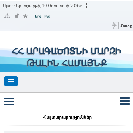
Այսօր:
Երկուշաբթի, 10 Օգոստոսի 2026թ.
Մուտք
ՀՀ ԱՐԱԳԱԾՈՏՆԻ ՄԱՐԶԻ
ԹԱԼԻՆ ՀԱՄԱՅՆՔ
Հայտարարություններ