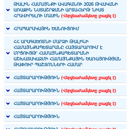
ԹԱԼԻՆ ՀԱՄԱՅՆՔԻ ԱՎԱԳԱՆՈՒ 2026 ԹՎԱԿԱՆԻ
ԱՌԱՋԻՆ ՆՍՏԱՇՐՋԱՆԻ ԱՐՏԱՀԵՐԹ ՆԻՍՏ
ՀՐԱՎԻՐԵԼՈՒ ՄԱՍԻՆ
(Վերջնաժամկետը լրացել է)
ՀՐԱՊԱՐԱԿԱՅԻՆ ԾԱՆՈՒՑՈՒՄ
ՀՀ ԱՐԱԳԱԾՈՏՆԻ ՄԱՐԶԻ ԹԱԼԻՆԻ
ՀԱՄԱՅՆՔԱՊԵՏԱՐԱՆԸ ՀԱՅՏԱՐԱՐՈՒՄ Է
ՄՐՑՈՒՅԹ՝ ՀԱՄԱՅՆՔԱՊԵՏԱՐԱՆԻ
ԱՇԽԱՏԱԿԱԶՄԻ ՀԱՄԱՅՆՔԱՅԻՆ ԾԱՌԱՅՈՒԹՅԱՆ
ԹԱՓՈՒՐ ՊԱՇՏՈՆՆԵՐԻ ՀԱՄԱՐ
ՀԱՅՏԱՐԱՐՈՒԹՅՈՒՆ
(Վերջնաժամկետը լրացել է)
ՀԱՅՏԱՐԱՐՈՒԹՅՈՒՆ
(Վերջնաժամկետը լրացել է)
ՀԱՅՏԱՐԱՐՈՒԹՅՈՒՆ
(Վերջնաժամկետը լրացել է)
ՀԱՅՏԱՐԱՐՈՒԹՅՈՒՆ