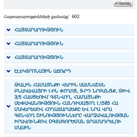
Հայտարարությունների քանակը`
602
ՀԱՅՏԱՐԱՐՈՒԹՅՈՒՆ
ՀԱՅՏԱՐԱՐՈՒԹՅՈՒՆ
ՀԱՅՏԱՐԱՐՈՒԹՅՈՒՆ
ԷԼԵԿՏՐՈՆԱՅԻՆ ԱՃՈւՐԴ
ԹԱԼԻՆ ՀԱՄԱՅՆՔԻ ՎԵՐԻՆ ՍԱՍՆԱՇԵՆ
ԲՆԱԿԱՎԱՅՐԻ 1-ԻՆ ՓՈՂՈՑ, 9-ՐԴ ՆՐԲԱՆՑՔ, ԹԻՎ
3/5 ՀԱՍՑԵՈՒՄ ԳՏՆՎՈՂ, ՀԱՄԱՅՆՔԻ
ՍԵՓԱԿԱՆՈՒԹՅՈՒՆ ՀԱՆԴԻՍԱՑՈՂ 1,1585 ՀԱ
ՄԱԿԵՐԵՍՈՎ ՀՈՂԱՏԱՐԱԾՔԸ ԵՎ ՆՐԱ ՎՐԱ
ԳՏՆՎՈՂ ՇԻՆՈՒԹՅՈՒՆՆԵՐԸ ՎԱՐՁԱԿԱԼՈՒԹՅԱՆ
ԻՐԱՎՈՒՆՔՈՎ ՕԳՏԱԳՈՐԾՄԱՆ ՏՐԱՄԱԴՐԵԼՈՒ
ՄԱՍԻՆ