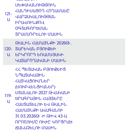
ՍԵՓԱԿԱՆՈՒԹՅՈՒՆ
ՀԱՆԴԻՍԱՑՈՂ ՀՈՂԱՄԱՍԸ
121-
ՎԱՐՁԱԿԱԼՈՒԹՅԱՆ
Ա
ԻՐԱՎՈՒՆՔՈՎ
ՕԳՏԱԳՈՐԾՄԱՆ
ՏՐԱՄԱԴՐԵԼՈՒ ՄԱՍԻՆ
ԹԱԼԻՆ ՀԱՄԱՅՆՔԻ 2026Թ․
120-
ՏԱՐԵԿԱՆ ԲՅՈՒՋԵԻ
Ա
ԵՐԿՐՈՐԴ ԵՌԱՄՍՅԱԿԻ
ԿԱՏԱՐՈՂԱԿԱՆԻ ՄԱՍԻՆ
ՀՀ ՊԵՏԱԿԱՆ ԲՅՈՒՋԵԻՑ
ՆՊԱՏԱԿԱՅԻՆ
ՀԱՏԿԱՑՈՒՄՆԵՐ
(ՍՈՒԲՎԵՆՑԻԱՆԵՐ)
ՍՏԱՆԱԼՈՒ 2027 ԹՎԱԿԱՆԻ
119-
ԾՐԱԳՐԱՅԻՆ ՀԱՅՏԵՐԸ
Ա
ՀԱՍՏԱՏԵԼՈՒ ԵՎ ԹԱԼԻՆ
ՀԱՄԱՅՆՔԻ ԱՎԱԳԱՆՈՒ
31.03.2026Թ -Ի ԹԻՎ 43-Ա
ՈՐՈՇՈՒՄԸ ՈՒԺԸ ԿՈՐՑՐԱԾ
ՃԱՆԱՉԵԼՈՒ ՄԱՍԻՆ