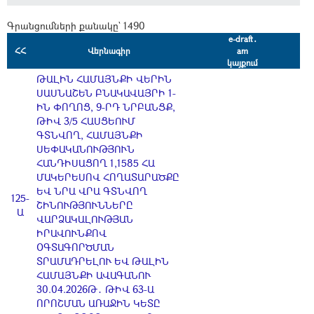
Գրանցումների քանակը` 1490
e-draft․
ՀՀ
Վերնագիր
am
կայքում
ԹԱԼԻՆ ՀԱՄԱՅՆՔԻ ՎԵՐԻՆ
ՍԱՍՆԱՇԵՆ ԲՆԱԿԱՎԱՅՐԻ 1-
ԻՆ ՓՈՂՈՑ, 9-ՐԴ ՆՐԲԱՆՑՔ,
ԹԻՎ 3/5 ՀԱՍՑԵՈՒՄ
ԳՏՆՎՈՂ, ՀԱՄԱՅՆՔԻ
ՍԵՓԱԿԱՆՈՒԹՅՈՒՆ
ՀԱՆԴԻՍԱՑՈՂ 1,1585 ՀԱ
ՄԱԿԵՐԵՍՈՎ ՀՈՂԱՏԱՐԱԾՔԸ
ԵՎ ՆՐԱ ՎՐԱ ԳՏՆՎՈՂ
125-
ՇԻՆՈՒԹՅՈՒՆՆԵՐԸ
Ա
ՎԱՐՁԱԿԱԼՈՒԹՅԱՆ
ԻՐԱՎՈՒՆՔՈՎ
ՕԳՏԱԳՈՐԾՄԱՆ
ՏՐԱՄԱԴՐԵԼՈՒ ԵՎ ԹԱԼԻՆ
ՀԱՄԱՅՆՔԻ ԱՎԱԳԱՆՈՒ
30.04.2026Թ․ ԹԻՎ 63-Ա
ՈՐՈՇՄԱՆ ԱՌԱՋԻՆ ԿԵՏԸ