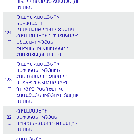
ՈՒԺԸ ԿՈՐՑՐԱԾ ՃԱՆԱՉԵԼՈՒ
ՄԱՍԻՆ
ԹԱԼԻՆ ՀԱՄԱՅՆՔԻ
ԿԱՔԱՎԱՁՈՐ
ԲՆԱԿԱՎԱՅՐՈՒՄ ԳՏՆՎՈՂ
124-
ՀՈՂԱՄԱՍԵՐԻ ՆՊԱՏԱԿԱՅԻՆ
Ա
ՆՇԱՆԱԿՈՒԹՅԱՆ
ՓՈՓՈԽՈՒԹՅՈՒՆՆԵՐԸ
ՀԱՍՏԱՏԵԼՈՒ ՄԱՍԻՆ
ԹԱԼԻՆ ՀԱՄԱՅՆՔԻ
ՍԵՓԱԿԱՆՈՒԹՅՈՒՆ
ՀԱՆԴԻՍԱՑՈՂ ՉՈՐՈՐԴ
123-
ԱՍՏԻՃԱՆԻ ՎԹԱՐԱՅԻՆ
Ա
ԳՈՒՅՔԸ ՔԱՆԴԵԼՈՒՆ
ՀԱՄԱՁԱՅՆՈՒԹՅՈՒՆ ՏԱԼՈՒ
ՄԱՍԻՆ
ՀՈՂԱՄԱՍԵՐԻ
122-
ՍԵՓԱԿԱՆՈՒԹՅԱՆ
Ա
ՍՈՒԲՅԵԿՏՆԵՐԸ ՓՈԽԵԼՈՒ
ՄԱՍԻՆ
ՀԱՄԱՅՆՔԻ