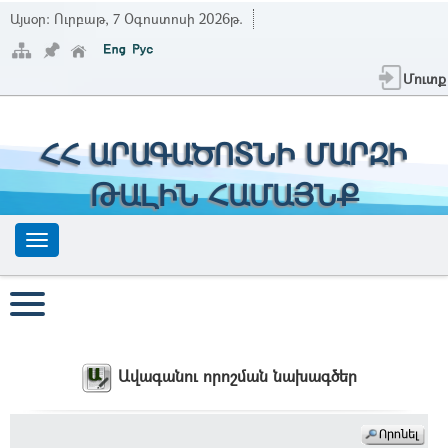
Այսօր:
Ուրբաթ, 7 Օգոստոսի 2026թ.
Մուտք
ՀՀ ԱՐԱԳԱԾՈՏՆԻ ՄԱՐԶԻ
ԹԱԼԻՆ ՀԱՄԱՅՆՔ
Ավագանու որոշման նախագծեր