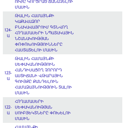
ՈՒԺԸ ԿՈՐՑՐԱԾ ՃԱՆԱՉԵԼՈՒ
ՄԱՍԻՆ
ԹԱԼԻՆ ՀԱՄԱՅՆՔԻ
ԿԱՔԱՎԱՁՈՐ
ԲՆԱԿԱՎԱՅՐՈՒՄ ԳՏՆՎՈՂ
124-
ՀՈՂԱՄԱՍԵՐԻ ՆՊԱՏԱԿԱՅԻՆ
Ա
ՆՇԱՆԱԿՈՒԹՅԱՆ
ՓՈՓՈԽՈՒԹՅՈՒՆՆԵՐԸ
ՀԱՍՏԱՏԵԼՈՒ ՄԱՍԻՆ
ԹԱԼԻՆ ՀԱՄԱՅՆՔԻ
ՍԵՓԱԿԱՆՈՒԹՅՈՒՆ
ՀԱՆԴԻՍԱՑՈՂ ՉՈՐՈՐԴ
123-
ԱՍՏԻՃԱՆԻ ՎԹԱՐԱՅԻՆ
Ա
ԳՈՒՅՔԸ ՔԱՆԴԵԼՈՒՆ
ՀԱՄԱՁԱՅՆՈՒԹՅՈՒՆ ՏԱԼՈՒ
ՄԱՍԻՆ
ՀՈՂԱՄԱՍԵՐԻ
122-
ՍԵՓԱԿԱՆՈՒԹՅԱՆ
Ա
ՍՈՒԲՅԵԿՏՆԵՐԸ ՓՈԽԵԼՈՒ
ՄԱՍԻՆ
ՀԱՄԱՅՆՔԻ