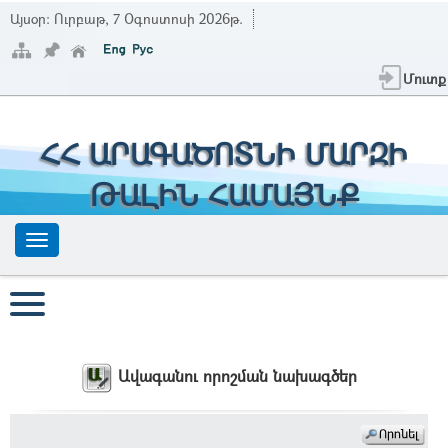
Այսօր:
Ուրբաթ, 7 Օգոստոսի 2026թ.
Մուտք
ՀՀ ԱՐԱԳԱԾՈՏՆԻ ՄԱՐԶԻ
ԹԱԼԻՆ ՀԱՄԱՅՆՔ
Ավագանու որոշման նախագծեր