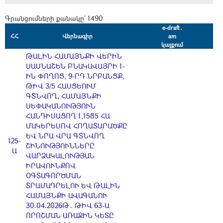
Գրանցումների քանակը` 1490
e-draft․
ՀՀ
Վերնագիր
am
կայքում
ԹԱԼԻՆ ՀԱՄԱՅՆՔԻ ՎԵՐԻՆ
ՍԱՍՆԱՇԵՆ ԲՆԱԿԱՎԱՅՐԻ 1-
ԻՆ ՓՈՂՈՑ, 9-ՐԴ ՆՐԲԱՆՑՔ,
ԹԻՎ 3/5 ՀԱՍՑԵՈՒՄ
ԳՏՆՎՈՂ, ՀԱՄԱՅՆՔԻ
ՍԵՓԱԿԱՆՈՒԹՅՈՒՆ
ՀԱՆԴԻՍԱՑՈՂ 1,1585 ՀԱ
ՄԱԿԵՐԵՍՈՎ ՀՈՂԱՏԱՐԱԾՔԸ
ԵՎ ՆՐԱ ՎՐԱ ԳՏՆՎՈՂ
125-
ՇԻՆՈՒԹՅՈՒՆՆԵՐԸ
Ա
ՎԱՐՁԱԿԱԼՈՒԹՅԱՆ
ԻՐԱՎՈՒՆՔՈՎ
ՕԳՏԱԳՈՐԾՄԱՆ
ՏՐԱՄԱԴՐԵԼՈՒ ԵՎ ԹԱԼԻՆ
ՀԱՄԱՅՆՔԻ ԱՎԱԳԱՆՈՒ
30.04.2026Թ․ ԹԻՎ 63-Ա
ՈՐՈՇՄԱՆ ԱՌԱՋԻՆ ԿԵՏԸ