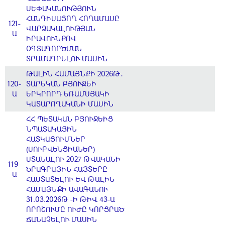
ՍԵՓԱԿԱՆՈՒԹՅՈՒՆ
ՀԱՆԴԻՍԱՑՈՂ ՀՈՂԱՄԱՍԸ
121-
ՎԱՐՁԱԿԱԼՈՒԹՅԱՆ
Ա
ԻՐԱՎՈՒՆՔՈՎ
ՕԳՏԱԳՈՐԾՄԱՆ
ՏՐԱՄԱԴՐԵԼՈՒ ՄԱՍԻՆ
ԹԱԼԻՆ ՀԱՄԱՅՆՔԻ 2026Թ․
120-
ՏԱՐԵԿԱՆ ԲՅՈՒՋԵԻ
Ա
ԵՐԿՐՈՐԴ ԵՌԱՄՍՅԱԿԻ
ԿԱՏԱՐՈՂԱԿԱՆԻ ՄԱՍԻՆ
ՀՀ ՊԵՏԱԿԱՆ ԲՅՈՒՋԵԻՑ
ՆՊԱՏԱԿԱՅԻՆ
ՀԱՏԿԱՑՈՒՄՆԵՐ
(ՍՈՒԲՎԵՆՑԻԱՆԵՐ)
ՍՏԱՆԱԼՈՒ 2027 ԹՎԱԿԱՆԻ
119-
ԾՐԱԳՐԱՅԻՆ ՀԱՅՏԵՐԸ
Ա
ՀԱՍՏԱՏԵԼՈՒ ԵՎ ԹԱԼԻՆ
ՀԱՄԱՅՆՔԻ ԱՎԱԳԱՆՈՒ
31.03.2026Թ -Ի ԹԻՎ 43-Ա
ՈՐՈՇՈՒՄԸ ՈՒԺԸ ԿՈՐՑՐԱԾ
ՃԱՆԱՉԵԼՈՒ ՄԱՍԻՆ