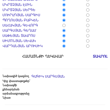
ՄԿՐՏՉՅԱՆ ԷՄԻՆ
ՄԿՐՏՉՅԱՆ ՍԵՐԳԵ
ՄՈՒՐԱԴՅԱՆ ՍԱՐԳԻՍ
ՊՈՂՈՍՅԱՆ ԲԱԲԿԵՆ
ՍԱՀԱԿՅԱՆ ԳԵՎՈՐԳ
ՍԱՐԳՍՅԱՆ ԳԵՂԱՄ
ՍԱՓԵՅԱՆ ՏԱՎՐՈՍ
ՍԻՄՈՆՅԱՆ ՍԵՎԱԿ
ՎԱՐԴԱՆՅԱՆ ԱՐՈՒՍԻԿ
ՀԱՄԱՅՆՔԻ ՂԵԿԱՎԱՐ
ՏԱՎՐՈՍ
Նախագիծ կազմող
ԳԱԳԻԿ ՍԱՐԳՍՅԱՆ
Կից փաստաթղթեր՝
Նախագծի
քննարկման
արձանագրությունը
Նիստ