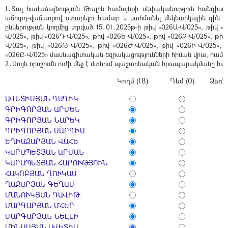
1․Տալ համաձայնություն Թալին համայնքի սեփականություն հանդիսա
աճուրդ-վաճառքով օտարելու համար և սահմանել մեկնարկային գի
ընկերության կողմից տրված 15․01․2025թ-ի թիվ «026Ա-Վ/025», թիվ «0
Վ/025», թիվ «026Դ-Վ/025», թիվ «026Ե-Վ/025», թիվ «026Զ-Վ/025», թիվ 
Վ/025», թիվ «026Թ-Վ/025», թիվ «026Ժ-Վ/025», թիվ «026Ի-Վ/025», 
«026Ը-Վ/025» մասնագիտական եզրակացությունների հիման վրա, համաձ
2․Սույն որոշումն ուժի մեջ է մտնում պաշտոնական հրապարակմանը հա
Կողմ (18)
Դեմ (0)
Ձեռն
ԱՎԵՏԻՍՅԱՆ ԳԱԳԻԿ
ԳՐԻԳՈՐՅԱՆ ԱՐՄԵՆ
ԳՐԻԳՈՐՅԱՆ ՆԱՐԵԿ
ԳՐԻԳՈՐՅԱՆ ՍԱՐԳԻՍ
ԵՂԻԱԶԱՐՅԱՆ ՎԱՀԵ
ԿԱՐԱՊԵՏՅԱՆ ԱՐՄԱՆ
ԿԱՐԱՊԵՏՅԱՆ ՀԱՐՈՒԹՅՈՒՆ
ՀԱԿՈԲՅԱՆ ՂՈՒԿԱՍ
ՂԱԶԱՐՅԱՆ ԳԵՂԱՄ
ՄԱՆՈՒԿՅԱՆ ԴԱՎԻԹ
ՄԱՐԳԱՐՅԱՆ ՄՀԵՐ
ՄԱՐԳԱՐՅԱՆ ՆԵԼԼԻ
ՄԻՆԱՍՅԱՆ ԱՎԵՏԻՍ