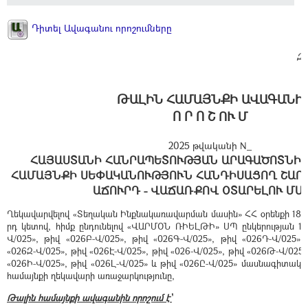
Դիտել Ավագանու որոշումները
Զե
ԹԱԼԻՆ ՀԱՄԱՅՆՔԻ ԱՎԱԳԱՆԻ
Ո Ր Ո Շ ՈՒ Մ
2025 թվականի N_
ՀԱՅԱՍՏԱՆԻ ՀԱՆՐԱՊԵՏՈՒԹՅԱՆ ԱՐԱԳԱԾՈՏՆԻ 
ՀԱՄԱՅՆՔԻ ՍԵՓԱԿԱՆՈՒԹՅՈՒՆ ՀԱՆԴԻՍԱՑՈՂ ՇԱՐ
ԱՃՈՒՐԴ - ՎԱՃԱՌՔՈՎ ՕՏԱՐԵԼՈՒ ՄԱ
Ղեկավարվելով «Տեղական Ինքնակառավարման մասին» ՀՀ օրենքի 18-րդ
րդ կետով, հիմք ընդունելով «ՎԱՐՄՕՆ ՌԻԵԼԹԻ» ՍՊ ընկերության 15․
Վ/025», թիվ «026Բ-Վ/025», թիվ «026Գ-Վ/025», թիվ «026Դ-Վ/025»,
«026Զ-Վ/025», թիվ «026Է-Վ/025», թիվ «026-Վ/025», թիվ «026Թ-Վ/025»
«026Ի-Վ/025», թիվ «026Լ-Վ/025» և թիվ «026Ը-Վ/025» մասնագիտակա
համայնքի ղեկավարի առաջարկությունը,
Թալին համայնքի ավագանին որոշում է՝