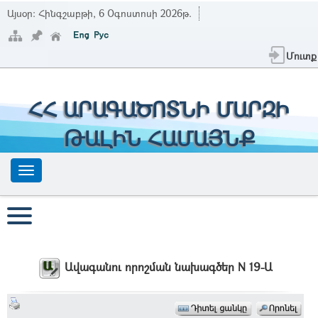
Այսօր:
Հինգշաբթի, 6 Օգոստոսի 2026թ.
Մուտք
ՀՀ ԱՐԱԳԱԾՈՏՆԻ ՄԱՐԶԻ
ԹԱԼԻՆ ՀԱՄԱՅՆՔ
Ավագանու որոշման նախագծեր N 19-Ա