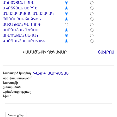
ՄԿՐՏՉՅԱՆ ԷՄԻՆ
ՄԿՐՏՉՅԱՆ ՍԵՐԳԵ
ՄՆԱՑԱԿԱՆՅԱՆ ՄՆԱՑԱԿԱՆ
ՊՈՂՈՍՅԱՆ ԲԱԲԿԵՆ
ՍԱՀԱԿՅԱՆ ԳԵՎՈՐԳ
ՍԱՐԳՍՅԱՆ ԳԵՂԱՄ
ՍԻՄՈՆՅԱՆ ՍԵՎԱԿ
ՎԱՐԴԱՆՅԱՆ ԱՐՈՒՍԻԿ
ՀԱՄԱՅՆՔԻ ՂԵԿԱՎԱՐ
ՏԱՎՐՈՍ 
Նախագիծ կազմող
ԳԱԳԻԿ ՍԱՐԳՍՅԱՆ
Կից փաստաթղթեր՝
Նախագծի
քննարկման
արձանագրությունը
Նիստ
Կարծիքներ