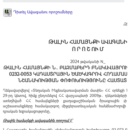
Դիտել Ավագանու որոշումները
Զե
ԹԱԼԻՆ ՀԱՄԱՅՆՔԻ ԱՎԱԳԱՆԻ
Ո Ր Ո Շ ՈՒ Մ
2024 թվականի N_
ԹԱԼԻՆ ՀԱՄԱՅՆՔԻ Ն․ ԲԱԶՄԱԲԵՐԴ ԲՆԱԿԱՎԱՅՐՈՒՄ 
0232-0053 ԿԱԴԱՍՏՐԱՅԻՆ ԾԱԾԿԱԳՐՈՎ ՀՈՂԱՄԱՍ
ՆՇԱՆԱԿՈՒԹՅԱՆ ՓՈՓՈԽՈՒԹՅՈՒՆԸ ՀԱՍՏԱՏԵ
Ղեկավարվելով «Տեղական Ինքնակառավարման մասին» ՀՀ օրենքի 18-
29-րդ կետով, հիմք ընդունելով ՀՀ վարչապետի 2009թ․ դեկտեմբերի 2
ստեղծված ՀՀ համայնքների քաղաքաշինական ծրագրային փա
աշխատանքները համակարգող միջգերատեսչական հանձնաժողովի 21․
դրական եզրակացությունը,
Թալին համայնքի ավագանին որոշում է՝
1․Հաստատել համայնքային սեփականություն հանդիսացող 02-073-0