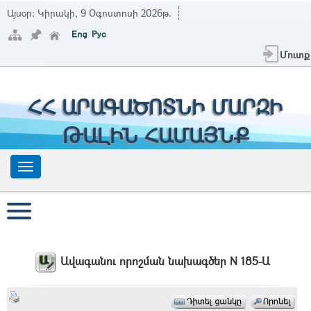
Այսօր:
Կիրակի, 9 Օգոստոսի 2026թ.
Մուտք
ՀՀ ԱՐԱԳԱԾՈՏՆԻ ՄԱՐԶԻ
ԹԱԼԻՆ ՀԱՄԱՅՆՔ
Ավագանու որոշման նախագծեր N 185-Ա