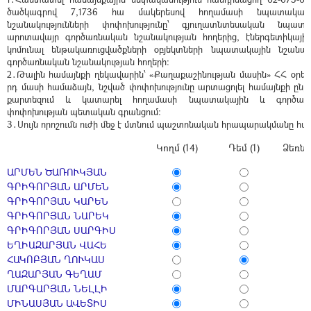
ծածկագրով 7,1736 հա մակերեսով հողամասի նպատակայ
նշանակությունների փոփոխությունը՝ գյուղատնտեսական նպատա
արոտավայր գործառնական նշանակության հողերից, էներգետիկայի
կոմունալ ենթակառուցվածքների օբյեկտների նպատակային նշանակո
գործառնական նշանակության հողերի:
2․Թալին համայնքի ղեկավարին՝ «Քաղաքաշինության մասին» ՀՀ օրենք
րդ մասի համաձայն, նշված փոփոխությունը արտացոլել համայնքի ը
քարտեզում և կատարել հողամասի նպատակային և գործառն
փոփոխության պետական գրանցում:
3․Սույն որոշումն ուժի մեջ է մտնում պաշտոնական հրապարակմանը հա
Կողմ (14)
Դեմ (1)
Ձեռնպ
ԱՐՄԵՆ ԾԱՌՈՒԿՅԱՆ
ԳՐԻԳՈՐՅԱՆ ԱՐՄԵՆ
ԳՐԻԳՈՐՅԱՆ ԿԱՐԵՆ
ԳՐԻԳՈՐՅԱՆ ՆԱՐԵԿ
ԳՐԻԳՈՐՅԱՆ ՍԱՐԳԻՍ
ԵՂԻԱԶԱՐՅԱՆ ՎԱՀԵ
ՀԱԿՈԲՅԱՆ ՂՈՒԿԱՍ
ՂԱԶԱՐՅԱՆ ԳԵՂԱՄ
ՄԱՐԳԱՐՅԱՆ ՆԵԼԼԻ
ՄԻՆԱՍՅԱՆ ԱՎԵՏԻՍ