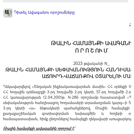
Դիտել Ավագանու որոշումները
Զե
ԹԱԼԻՆ ՀԱՄԱՅՆՔԻ ԱՎԱԳԱՆԻ
Ո Ր Ո Շ ՈՒ Մ
2023 թվականի N_
ԹԱԼԻՆ ՀԱՄԱՅՆՔԻ ՍԵՓԱԿԱՆՈՒԹՅՈՒՆ ՀԱՆԴԻՍԱՑ
ԱՃՈՒՐԴ-ՎԱՃԱՌՔՈՎ ՕՏԱՐԵԼՈՒ ՄԱՍ
Ղեկավարվելով «Տեղական ինքնակառավարման մասին» ՀՀ օրենքի 18-ր
ՀՀ հողային օրենսգրքի 3-րդ հոդվածի 2-րդ կետի, 57-րդ հոդվածի 2-րդ
ՀՀ կառավարության 12.04.2001թ. N-286 որոշմամբ հաստատված «Պ
սեփականություն հանդիսացող հողամասերի տրամադրման կարգ»-ի 5-րդ
3-րդ կետի «ա» ենթակետի պահանջներով, Թալին համայնքի 
քաղաքաշինական գոտիավորման նախագծին և հողերի օգտ
համապատասխան, հիմք ընդունելով համայնքի ղեկավարի առաջարկությո
Թալին համայնքի ավագանին որոշում է՝