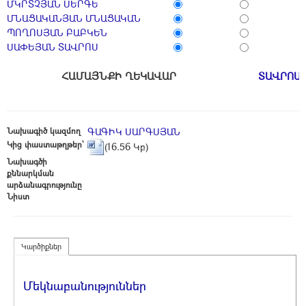
ՄԿՐՏՉՅԱՆ ՍԵՐԳԵ
ՄՆԱՑԱԿԱՆՅԱՆ ՄՆԱՑԱԿԱՆ
ՊՈՂՈՍՅԱՆ ԲԱԲԿԵՆ
ՍԱՓԵՅԱՆ ՏԱՎՐՈՍ
ՀԱՄԱՅՆՔԻ ՂԵԿԱՎԱՐ
ՏԱՎՐՈՍ
Նախագիծ կազմող
ԳԱԳԻԿ ՍԱՐԳՍՅԱՆ
Կից փաստաթղթեր՝
(16.56 Կբ)
Նախագծի
քննարկման
արձանագրությունը
Նիստ
Կարծիքներ
Մեկնաբանություններ