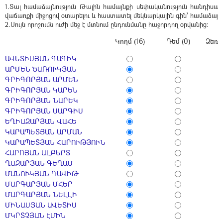
1.Տալ համաձայնություն Թալին համայնքի սեփականություն հանդիսաց
վաճառքի միջոցով օտարելու և հաստատել մեկնարկային գին՝ համաձայն
2.Սույն որոշումն ուժի մեջ է մտնում ընդունմանը հաջորդող օրվանից:
Կողմ (16)
Դեմ (0)
Ձեռն
ԱՎԵՏԻՍՅԱՆ ԳԱԳԻԿ
ԱՐՄԵՆ ԾԱՌՈՒԿՅԱՆ
ԳՐԻԳՈՐՅԱՆ ԱՐՄԵՆ
ԳՐԻԳՈՐՅԱՆ ԿԱՐԵՆ
ԳՐԻԳՈՐՅԱՆ ՆԱՐԵԿ
ԳՐԻԳՈՐՅԱՆ ՍԱՐԳԻՍ
ԵՂԻԱԶԱՐՅԱՆ ՎԱՀԵ
ԿԱՐԱՊԵՏՅԱՆ ԱՐՄԱՆ
ԿԱՐԱՊԵՏՅԱՆ ՀԱՐՈՒԹՅՈՒՆ
ՀԱՐՈՅԱՆ ԱԼԲԵՐՏ
ՂԱԶԱՐՅԱՆ ԳԵՂԱՄ
ՄԱՆՈՒԿՅԱՆ ԴԱՎԻԹ
ՄԱՐԳԱՐՅԱՆ ՄՀԵՐ
ՄԱՐԳԱՐՅԱՆ ՆԵԼԼԻ
ՄԻՆԱՍՅԱՆ ԱՎԵՏԻՍ
ՄԿՐՏՉՅԱՆ ԷՄԻՆ