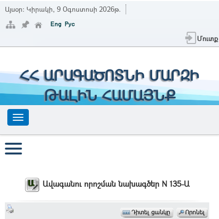
Այսօր:
Կիրակի, 9 Օգոստոսի 2026թ.
Մուտք
ՀՀ ԱՐԱԳԱԾՈՏՆԻ ՄԱՐԶԻ
ԹԱԼԻՆ ՀԱՄԱՅՆՔ
Ավագանու որոշման նախագծեր N 135-Ա