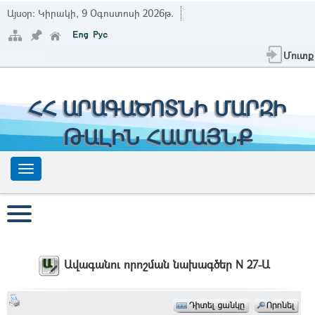
Այսօր:
Կիրակի, 9 Օգոստոսի 2026թ.
Մուտք
ՀՀ ԱՐԱԳԱԾՈՏՆԻ ՄԱՐԶԻ
ԹԱԼԻՆ ՀԱՄԱՅՆՔ
Ավագանու որոշման նախագծեր N 27-Ա