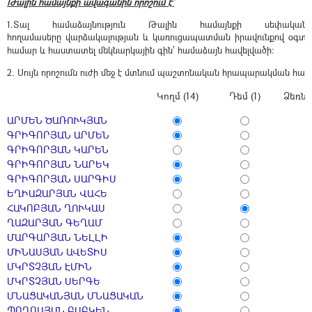
Թալին համայնքի ավագանին որոշում է`
1.Տալ համաձայնություն Թալին համայնքի սեփականու
հողամասերը
վարձակալության և
կառուցապատման իրավունքով օգտա
համար և հաստատել մեկնարկային գին՝ համաձայն հավելվածի:
2. Սույն որոշումն ուժի մեջ է մտնում պաշտոնական հրապարակման հաջ
Կողմ (14)
Դեմ (1)
Ձեռնպ
ԱՐՄԵՆ ԾԱՌՈՒԿՅԱՆ
ԳՐԻԳՈՐՅԱՆ ԱՐՄԵՆ
ԳՐԻԳՈՐՅԱՆ ԿԱՐԵՆ
ԳՐԻԳՈՐՅԱՆ ՆԱՐԵԿ
ԳՐԻԳՈՐՅԱՆ ՍԱՐԳԻՍ
ԵՂԻԱԶԱՐՅԱՆ ՎԱՀԵ
ՀԱԿՈԲՅԱՆ ՂՈՒԿԱՍ
ՂԱԶԱՐՅԱՆ ԳԵՂԱՄ
ՄԱՐԳԱՐՅԱՆ ՆԵԼԼԻ
ՄԻՆԱՍՅԱՆ ԱՎԵՏԻՍ
ՄԿՐՏՉՅԱՆ ԷՄԻՆ
ՄԿՐՏՉՅԱՆ ՍԵՐԳԵ
ՄՆԱՑԱԿԱՆՅԱՆ ՄՆԱՑԱԿԱՆ
ՊՈՂՈՍՅԱՆ ԲԱԲԿԵՆ