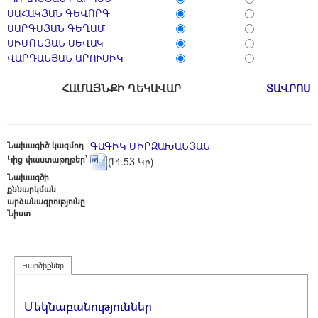
ՍԱՀԱԿՅԱՆ ԳԵՎՈՐԳ
ՍԱՐԳՍՅԱՆ ԳԵՂԱՄ
ՍԻՄՈՆՅԱՆ ՍԵՎԱԿ
ՎԱՐԴԱՆՅԱՆ ԱՐՈՒՍԻԿ
ՀԱՄԱՅՆՔԻ ՂԵԿԱՎԱՐ
ՏԱՎՐՈՍ 
Նախագիծ կազմող
ԳԱԳԻԿ ՄԻՐԶԱԽԱՆՅԱՆ
Կից փաստաթղթեր՝
(14.53 Կբ)
Նախագծի
քննարկման
արձանագրությունը
Նիստ
Կարծիքներ
Մեկնաբանություններ