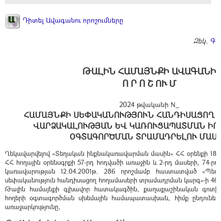
Դիտել Ավագանու որոշումները
Զեկ.
ԳԱ
ԹԱԼԻՆ ՀԱՄԱՅՆՔԻ ԱՎԱԳԱՆԻ
Ո Ր Ո Շ ՈՒ Մ
2024 թվականի N_
ՀԱՄԱՅՆՔԻ ՍԵՓԱԿԱՆՈՒԹՅՈՒՆ ՀԱՆԴԻՍԱՑՈՂ 
ՎԱՐՁԱԿԱԼՈՒԹՅԱՆ ԵՎ ԿԱՌՈՒՑԱՊԱՏՄԱՆ ԻՐ
ՕԳՏԱԳՈՐԾՄԱՆ ՏՐԱՄԱԴՐԵԼՈՒ ՄԱՍ
Ղեկավարվելով «Տեղական ինքնակառավարման մասին» ՀՀ օրենքի 18-րդ
ՀՀ հողային օրենսգրքի 57-րդ հոդվածի առաջին և 2-րդ մասերի, 74-րդ,
կառավարության 12.04.2001թ. 286 որոշմամբ հաստատված «Պետ
սեփականություն հանդիսացող հողամասերի տրամադրման կարգ»-ի 46-
Թալին համայնքի գլխավոր հատակագծին, քաղաքաշինական գոտի
հողերի օգտագործման սխեմային համապատասխան, հիմք ընդունելո
առաջարկությունը,