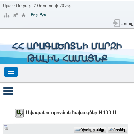
Այսօր:
Ուրբաթ, 7 Օգոստոսի 2026թ.
Մուտք
ՀՀ ԱՐԱԳԱԾՈՏՆԻ ՄԱՐԶԻ
ԹԱԼԻՆ ՀԱՄԱՅՆՔ
Ավագանու որոշման նախագծեր N 188-Ա