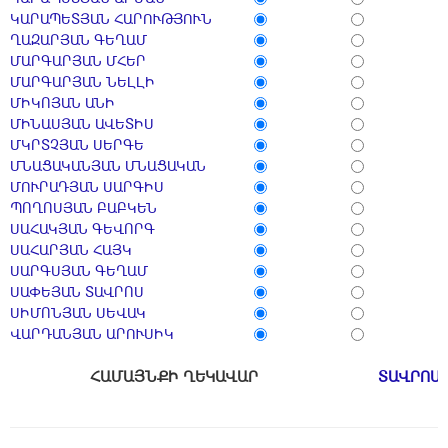
ԿԱՐԱՊԵՏՅԱՆ ՀԱՐՈՒԹՅՈՒՆ
ՂԱԶԱՐՅԱՆ ԳԵՂԱՄ
ՄԱՐԳԱՐՅԱՆ ՄՀԵՐ
ՄԱՐԳԱՐՅԱՆ ՆԵԼԼԻ
ՄԻԿՈՅԱՆ ԱՆԻ
ՄԻՆԱՍՅԱՆ ԱՎԵՏԻՍ
ՄԿՐՏՉՅԱՆ ՍԵՐԳԵ
ՄՆԱՑԱԿԱՆՅԱՆ ՄՆԱՑԱԿԱՆ
ՄՈՒՐԱԴՅԱՆ ՍԱՐԳԻՍ
ՊՈՂՈՍՅԱՆ ԲԱԲԿԵՆ
ՍԱՀԱԿՅԱՆ ԳԵՎՈՐԳ
ՍԱՀԱՐՅԱՆ ՀԱՅԿ
ՍԱՐԳՍՅԱՆ ԳԵՂԱՄ
ՍԱՓԵՅԱՆ ՏԱՎՐՈՍ
ՍԻՄՈՆՅԱՆ ՍԵՎԱԿ
ՎԱՐԴԱՆՅԱՆ ԱՐՈՒՍԻԿ
ՀԱՄԱՅՆՔԻ ՂԵԿԱՎԱՐ
ՏԱՎՐՈՍ