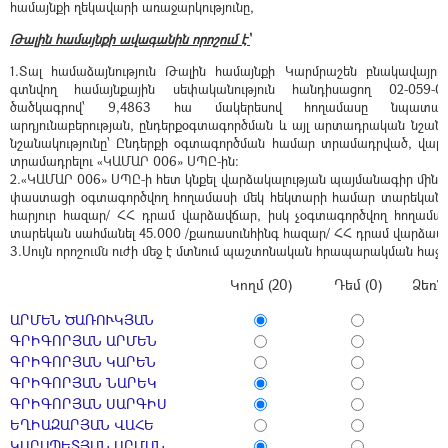
համայնքի ղեկավարի առաջարկությունը,
Թալին համայնքի ավագանին որոշում է՝
1.Տալ համաձայնություն Թալին համայնքի Կարմրաշեն բնակավայր
գտնվող համայնքային սեփականություն հանդիսացող 02-059-01
ծածկագրով՝ 9,4863 հա մակերեսով հողամասը նպատակայ
արդյունաբերության, ընդերքօգտագործման և այլ արտադրական նշան
նշանակությունը՝ Ընդերքի օգտագործման համար տրամադրված, վարձ
տրամադրելու «ԿԱՄԱՐ 006» ՍՊԸ-ին։
2.«ԿԱՄԱՐ 006» ՍՊԸ-ի հետ կնքել վարձակալության պայմանագիր մինչ
փաստացի օգտագործվող հողամասի մեկ հեկտարի համար տարեկան սա
հարյուր հազար/ ՀՀ դրամ վարձավճար, իսկ չօգտագործվող հողամա
տարեկան սահմանել 45.000 /քառասունհինգ հազար/ ՀՀ դրամ վարձավ
3.Սույն որոշումն ուժի մեջ է մտնում պաշտոնական հրապարակման հաջո
Կողմ (20)
Դեմ (0)
Ձեռն
ԱՐՄԵՆ ԾԱՌՈՒԿՅԱՆ
ԳՐԻԳՈՐՅԱՆ ԱՐՄԵՆ
ԳՐԻԳՈՐՅԱՆ ԿԱՐԵՆ
ԳՐԻԳՈՐՅԱՆ ՆԱՐԵԿ
ԳՐԻԳՈՐՅԱՆ ՍԱՐԳԻՍ
ԵՂԻԱԶԱՐՅԱՆ ՎԱՀԵ
ԿԱՐԱՊԵՏՅԱՆ ԱՐՄԱՆ