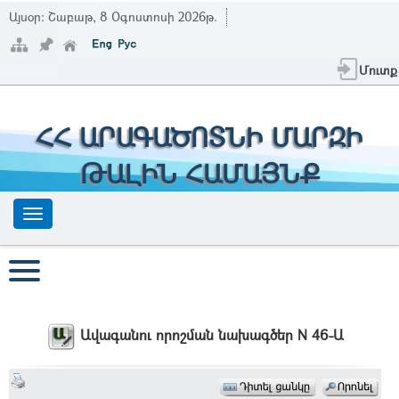
Այսօր:
Շաբաթ, 8 Օգոստոսի 2026թ.
Մուտք
ՀՀ ԱՐԱԳԱԾՈՏՆԻ ՄԱՐԶԻ
ԹԱԼԻՆ ՀԱՄԱՅՆՔ
Ավագանու որոշման նախագծեր N 46-Ա