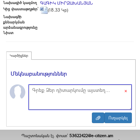
Նախագիծ կազմող
ԳԱԳԻԿ ՄԻՐԶԱԽԱՆՅԱՆ
Կից փաստաթղթեր՝
(18.33 Կբ)
Նախագծի
քննարկման
արձանագրությունը
Նիստ
Կարծիքներ
Մեկնաբանություններ
×
Պաշտոնական էլ. փոստ`
53622422@e-citizen.am