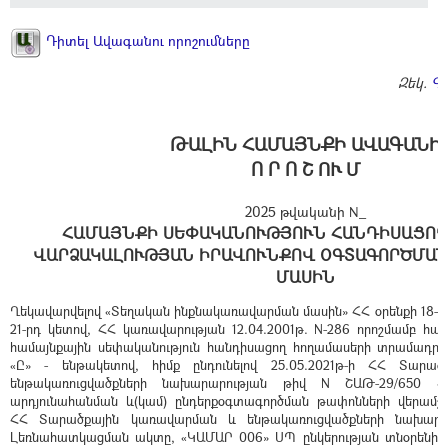
Դիտել Ավագանու որոշումները
Զեկ.
Գ
ԹԱԼԻՆ ՀԱՄԱՅՆՔԻ ԱՎԱԳԱՆԻ
Ո Ր Ո Շ ՈՒ Մ
2025 թվականի N_
ՀԱՄԱՅՆՔԻ ՍԵՓԱԿԱՆՈՒԹՅՈՒՆ ՀԱՆԴԻՍԱՑՈՂ
ՎԱՐՁԱԿԱԼՈՒԹՅԱՆ ԻՐԱՎՈՒՆՔՈՎ ՕԳՏԱԳՈՐԾՄԱՆ
ՄԱՍԻՆ
Ղեկավարվելով «Տեղական ինքնակառավարման մասին» ՀՀ օրենքի 18-ր
21-րդ կետով, ՀՀ կառավարության 12.04.2001թ. N-286 որոշմամբ
համայնքային սեփականություն հանդիսացող հողամասերի տրամադրմ
«Ը» - ենթակետով, հիմք ընդունելով 25.05.2021թ-ի ՀՀ Տարա
ենթակառուցվածքների նախարարության թիվ N ՇԱԹ-29/650 «
արդյունահանման և(կամ) ընդերքօգտագործման թափոնների վերամշակմ
ՀՀ Տարածքային կառավարման և ենթակառուցվածքների նախարա
Լեռնահատկացման ակտը, «ԿԱՄԱՐ 006» ՍՊ ընկերության տնօրենի 18