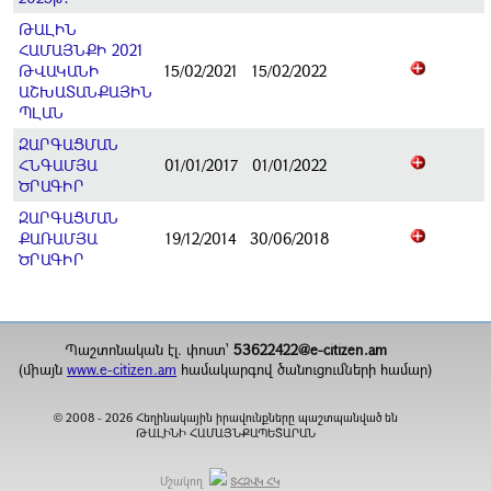
ԹԱԼԻՆ
ՀԱՄԱՅՆՔԻ 2021
ԹՎԱԿԱՆԻ
15/02/2021
15/02/2022
ԱՇԽԱՏԱՆՔԱՅԻՆ
ՊԼԱՆ
ԶԱՐԳԱՑՄԱՆ
ՀՆԳԱՄՅԱ
01/01/2017
01/01/2022
ԾՐԱԳԻՐ
ԶԱՐԳԱՑՄԱՆ
ՔԱՌԱՄՅԱ
19/12/2014
30/06/2018
ԾՐԱԳԻՐ
Պաշտոնական էլ. փոստ`
53622422@e-citizen.am
(միայն
www.e-citizen.am
համակարգով ծանուցումների համար)
2008 -
2026
Հեղինակային իրավունքները պաշտպանված են
©
ԹԱԼԻՆԻ ՀԱՄԱՅՆՔԱՊԵՏԱՐԱՆ
Մշակող
ՏՀԶՎԿ ՀԿ