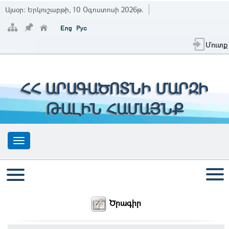
Այսօր:
Երկուշաբթի, 10 Օգոստոսի 2026թ.
Մուտք
ՀՀ ԱՐԱԳԱԾՈՏՆԻ ՄԱՐԶԻ
ԹԱԼԻՆ ՀԱՄԱՅՆՔ
Ծրագիր