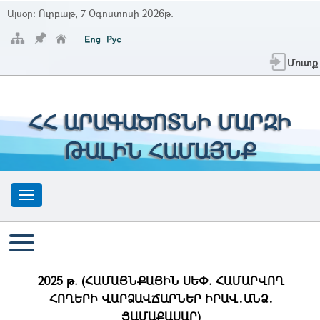
Այսօր:
Ուրբաթ, 7 Օգոստոսի 2026թ.
Մուտք
ՀՀ ԱՐԱԳԱԾՈՏՆԻ ՄԱՐԶԻ
ԹԱԼԻՆ ՀԱՄԱՅՆՔ
2025 թ. (ՀԱՄԱՅՆՔԱՅԻՆ ՍԵՓ. ՀԱՄԱՐՎՈՂ
ՀՈՂԵՐԻ ՎԱՐՁԱՎՃԱՐՆԵՐ ԻՐԱՎ․ԱՆՁ․
ՑԱՄԱՔԱՍԱՐ)