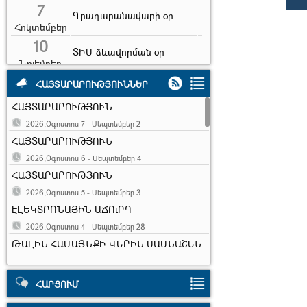
7
Գրադարանավարի օր
Հոկտեմբեր
10
ՏԻՄ ձևավորման օր
Նոյեմբեր
10
Երիտասարդության
ՀԱՅՏԱՐԱՐՈՒԹՅՈՒՆՆԵՐ
համաշխարհային օր
Նոյեմբեր
ՀԱՅՏԱՐԱՐՈՒԹՅՈՒՆ
7
Երկրաշարժի զոհերի
2026,Օգոստոս 7 - Սեպտեմբեր 2
հիշատակի օր
Դեկտեմբեր
ՀԱՅՏԱՐԱՐՈՒԹՅՈՒՆ
31
2026,Օգոստոս 6 - Սեպտեմբեր 4
Ամանոր
Դեկտեմբեր
ՀԱՅՏԱՐԱՐՈՒԹՅՈՒՆ
6
Սուրբ ծնունդ և
2026,Օգոստոս 5 - Սեպտեմբեր 3
հայտնություն
Հունվար
ԷԼԵԿՏՐՈՆԱՅԻՆ ԱՃՈւՐԴ
13
2026,Օգոստոս 4 - Սեպտեմբեր 28
Հին նոր տարի
ԹԱԼԻՆ ՀԱՄԱՅՆՔԻ ՎԵՐԻՆ ՍԱՍՆԱՇԵՆ
Հունվար
ԲՆԱԿԱՎԱՅՐԻ 1-ԻՆ ՓՈՂՈՑ, 9-ՐԴ
ՆՐԲԱՆՑՔ, ԹԻՎ 3/5 ՀԱՍՑԵՈՒՄ
ԳՏՆՎՈՂ, ՀԱՄԱՅՆՔԻ
ՀԱՐՑՈՒՄ
ՍԵՓԱԿԱՆՈՒԹՅՈՒՆ ՀԱՆԴԻՍԱՑՈՂ