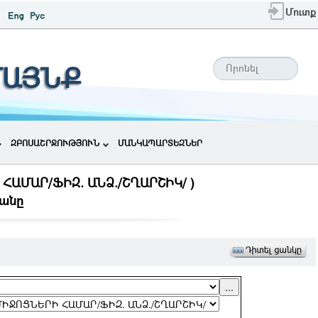
Մուտք
ՄԱՅՆՔ
ԶԲՈՍԱՇՐՋՈՒԹՅՈՒՆ
ՄԱՆԿԱՊԱՐՏԵԶՆԵՐ
ՀԱՄԱՐ/ՖԻԶ. ԱՆՁ./ՇՂԱՐՇԻԿ/ )
անը