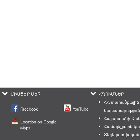
ՄԻԱՑԵՔ ՄԵԶ
ՀՂՈՒՄՆԵՐ
ՀՀ տարածքային
Facebook
YouTube
նախարարություն
Հայաստանի Հան
Location on Google
Համայնքային կա
Maps
Տեղեկատվական