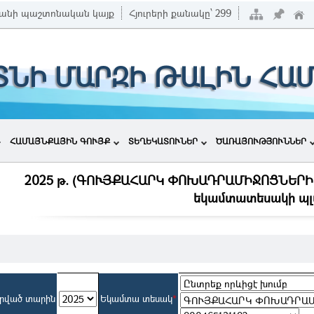
անի պաշտոնական կայք
Հյուրերի քանակը՝
299
ՏՆԻ ՄԱՐԶԻ ԹԱԼԻՆ ՀԱ
ՀԱՄԱՅՆՔԱՅԻՆ ԳՈՒՅՔ
ՏԵՂԵԿԱՏՈՒՆԵՐ
ԾԱՌԱՅՈՒԹՅՈՒՆՆԵՐ
2025 թ. (ԳՈՒՅՔԱՀԱՐԿ ՓՈԽԱԴՐԱՄԻՋՈՑՆԵՐԻ 
եկամտատեսակի պլ
րված տարին
Եկամտա տեսակ
*