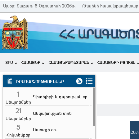
Այսօր:
Շաբաթ, 8 Օգոստոսի 2026թ.
Թալինի համայնքապետար
ՀՀ ԱՐԱԳԱԾՈ
ՏԻՄ
ՀԱՄԱՅՆՔ
ՀԱՄԱՅՆՔԱՊԵՏԱՐԱՆ
ՀԱՄԱՅՆՔԻ ԲՅՈՒՋԵ
ԻՐԱԴԱՐՁՈՒԹՅՈՒՆՆԵՐ
1
Գիտելիքի և դպրության օր
Սեպտեմբեր
21
Անկախության տոն
Սեպտեմբեր
5
Ուսուցչի օր.
Ընտ
Հոկտեմբեր