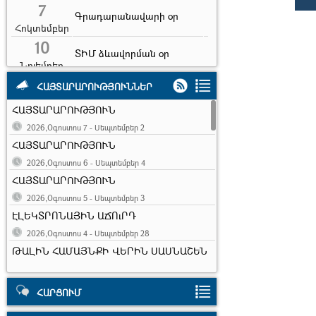
7
Գրադարանավարի օր
Հոկտեմբեր
10
ՏԻՄ ձևավորման օր
Նոյեմբեր
10
Երիտասարդության
ՀԱՅՏԱՐԱՐՈՒԹՅՈՒՆՆԵՐ
համաշխարհային օր
Նոյեմբեր
ՀԱՅՏԱՐԱՐՈՒԹՅՈՒՆ
7
Երկրաշարժի զոհերի
2026,Օգոստոս 7 - Սեպտեմբեր 2
հիշատակի օր
Դեկտեմբեր
ՀԱՅՏԱՐԱՐՈՒԹՅՈՒՆ
31
2026,Օգոստոս 6 - Սեպտեմբեր 4
Ամանոր
Դեկտեմբեր
ՀԱՅՏԱՐԱՐՈՒԹՅՈՒՆ
6
Սուրբ ծնունդ և
2026,Օգոստոս 5 - Սեպտեմբեր 3
հայտնություն
Հունվար
ԷԼԵԿՏՐՈՆԱՅԻՆ ԱՃՈւՐԴ
13
2026,Օգոստոս 4 - Սեպտեմբեր 28
Հին նոր տարի
ԹԱԼԻՆ ՀԱՄԱՅՆՔԻ ՎԵՐԻՆ ՍԱՍՆԱՇԵՆ
Հունվար
ԲՆԱԿԱՎԱՅՐԻ 1-ԻՆ ՓՈՂՈՑ, 9-ՐԴ
ՆՐԲԱՆՑՔ, ԹԻՎ 3/5 ՀԱՍՑԵՈՒՄ
ԳՏՆՎՈՂ, ՀԱՄԱՅՆՔԻ
ՀԱՐՑՈՒՄ
ՍԵՓԱԿԱՆՈՒԹՅՈՒՆ ՀԱՆԴԻՍԱՑՈՂ