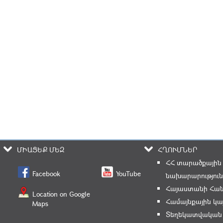
ՄԻԱՑԵՔ ՄԵԶ
ՀՂՈՒՄՆԵՐ
ՀՀ տարածքային
Facebook
YouTube
նախարարություն
Հայաստանի Հան
Location on Google
Համայնքային կա
Maps
Տեղեկատվական