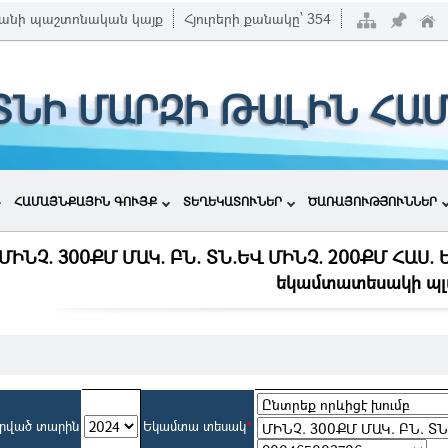
անի պաշտոնական կայք
Հյուրերի քանակը՝
354
ՏՆԻ ՄԱՐԶԻ ԹԱԼԻՆ ՀԱ
ՀԱՄԱՅՆՔԱՅԻՆ ԳՈՒՅՔ
ՏԵՂԵԿԱՏՈՒՆԵՐ
ԾԱՌԱՅՈՒԹՅՈՒՆՆԵՐ
 (ՄԻՆՉ. 300ՔՄ ՄԱԿ. ԲՆ. ՏՆ.ԵՎ ՄԻՆՉ. 200ՔՄ ՀԱՍ
եկամտատեսակի պլ
րված տարին
Եկամտա տեսակ
*