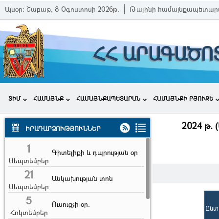
Այսօր:
Շաբաթ, 8 Օգոստոսի 2026թ.
Թալինի համայնքապետար
ՀՀ ԱՐԱԳԱԾՈ
ՏԻՄ
ՀԱՄԱՅՆՔ
ՀԱՄԱՅՆՔԱՊԵՏԱՐԱՆ
ՀԱՄԱՅՆՔԻ ԲՅՈՒՋԵ
2024 թ.
ԻՐԱԴԱՐՁՈՒԹՅՈՒՆՆԵՐ
1
Գիտելիքի և դպրության օր
Սեպտեմբեր
21
Անկախության տոն
Սեպտեմբեր
5
Ուսուցչի օր.
Ընտ
Հոկտեմբեր