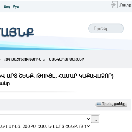
Մուտք
ՄԱՅՆՔ
ԶԲՈՍԱՇՐՋՈՒԹՅՈՒՆ
ՄԱՆԿԱՊԱՐՏԵԶՆԵՐ
. ԵՎ ԱՐՏ ՇԵՆՔ. ԹՈՒՅԼ. ՀԱՄԱՐ ԿԱՔԱՎԱՁՈՐ)
անը