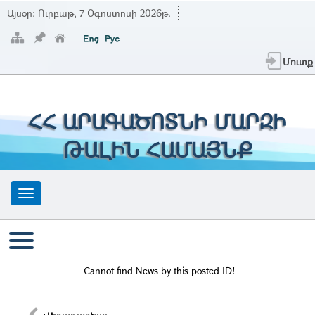
Այսօր:
Ուրբաթ, 7 Օգոստոսի 2026թ.
Մուտք
ՀՀ ԱՐԱԳԱԾՈՏՆԻ ՄԱՐԶԻ
ԹԱԼԻՆ ՀԱՄԱՅՆՔ
Cannot find News by this posted ID!