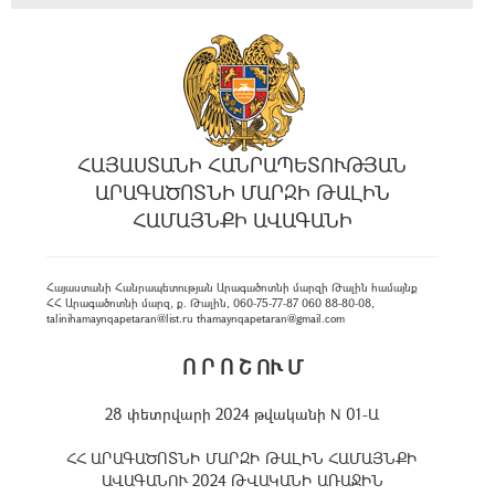
ՀԱՅԱՍՏԱՆԻ ՀԱՆՐԱՊԵՏՈՒԹՅԱՆ
ԱՐԱԳԱԾՈՏՆԻ ՄԱՐԶԻ ԹԱԼԻՆ
ՀԱՄԱՅՆՔԻ ԱՎԱԳԱՆԻ
Հայաստանի Հանրապետության Արագածոտնի մարզի Թալին համայնք
ՀՀ Արագածոտնի մարզ, ք. Թալին, 060-75-77-87 060 88-80-08,
talinihamaynqapetaran@list.ru thamaynqapetaran@gmail.com
Ո Ր Ո Շ ՈՒ Մ
28 փետրվարի 2024 թվականի N 01-Ա
ՀՀ ԱՐԱԳԱԾՈՏՆԻ ՄԱՐԶԻ ԹԱԼԻՆ ՀԱՄԱՅՆՔԻ
ԱՎԱԳԱՆՈՒ 2024 ԹՎԱԿԱՆԻ ԱՌԱՋԻՆ