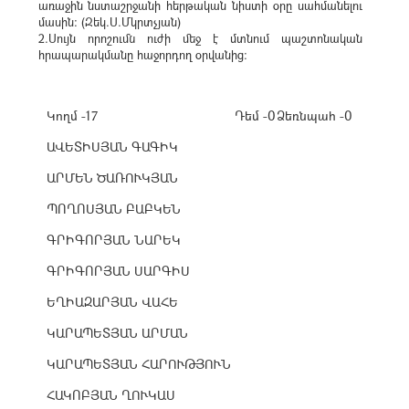
առաջին նստաշրջանի հերթական նիստի օրը սահմանելու
մասին: (Զեկ.Ս.Մկրտչյան)
2.Սույն որոշումն ուժի մեջ է մտնում պաշտոնական
հրապարակմանը հաջորդող օրվանից:
Կողմ -17
Դեմ -0
Ձեռնպահ -0
ԱՎԵՏԻՍՅԱՆ ԳԱԳԻԿ
ԱՐՄԵՆ ԾԱՌՈՒԿՅԱՆ
ՊՈՂՈՍՅԱՆ ԲԱԲԿԵՆ
ԳՐԻԳՈՐՅԱՆ ՆԱՐԵԿ
ԳՐԻԳՈՐՅԱՆ ՍԱՐԳԻՍ
ԵՂԻԱԶԱՐՅԱՆ ՎԱՀԵ
ԿԱՐԱՊԵՏՅԱՆ ԱՐՄԱՆ
ԿԱՐԱՊԵՏՅԱՆ ՀԱՐՈՒԹՅՈՒՆ
ՀԱԿՈԲՅԱՆ ՂՈՒԿԱՍ