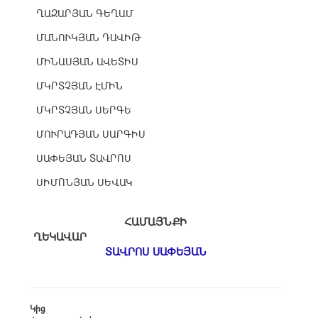
ՂԱԶԱՐՅԱՆ ԳԵՂԱՄ
ՄԱՆՈՒԿՅԱՆ ԴԱՎԻԹ
ՄԻՆԱՍՅԱՆ ԱՎԵՏԻՍ
ՄԿՐՏՉՅԱՆ ԷՄԻՆ
ՄԿՐՏՉՅԱՆ ՍԵՐԳԵ
ՄՈՒՐԱԴՅԱՆ ՍԱՐԳԻՍ
ՍԱՓԵՅԱՆ ՏԱՎՐՈՍ
ՍԻՄՈՆՅԱՆ ՍԵՎԱԿ
ՀԱՄԱՅՆՔԻ
ՂԵԿԱՎԱՐ
ՏԱՎՐՈՍ ՍԱՓԵՅԱՆ
Կից