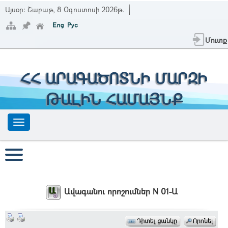
Այսօր:
Շաբաթ, 8 Օգոստոսի 2026թ.
Մուտք
ՀՀ ԱՐԱԳԱԾՈՏՆԻ ՄԱՐԶԻ
ԹԱԼԻՆ ՀԱՄԱՅՆՔ
Ավագանու որոշումներ N 01-Ա