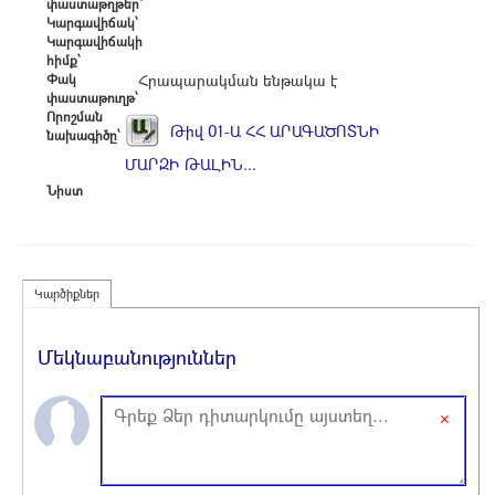
փաստաթղթեր՝
Կարգավիճակ՝
Կարգավիճակի
հիմք՝
Փակ
Հրապարակման ենթակա է
փաստաթուղթ՝
Որոշման
Թիվ 01-Ա ՀՀ ԱՐԱԳԱԾՈՏՆԻ
նախագիծը՝
ՄԱՐԶԻ ԹԱԼԻՆ...
Նիստ
Կարծիքներ
Մեկնաբանություններ
×