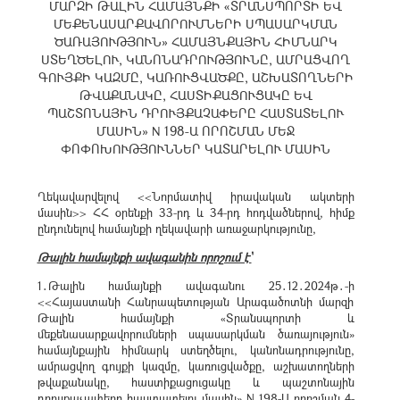
ՄԱՐԶԻ ԹԱԼԻՆ ՀԱՄԱՅՆՔԻ «ՏՐԱՆՍՊՈՐՏԻ ԵՎ
ՄԵՔԵՆԱՍԱՐՔԱՎՈՐՈՒՄՆԵՐԻ ՍՊԱՍԱՐԿՄԱՆ
ԾԱՌԱՅՈՒԹՅՈՒՆ» ՀԱՄԱՅՆՔԱՅԻՆ ՀԻՄՆԱՐԿ
ՍՏԵՂԾԵԼՈՒ, ԿԱՆՈՆԱԴՐՈՒԹՅՈՒՆԸ, ԱՄՐԱՑՎՈՂ
ԳՈՒՅՔԻ ԿԱԶՄԸ, ԿԱՌՈՒՑՎԱԾՔԸ, ԱՇԽԱՏՈՂՆԵՐԻ
ԹՎԱՔԱՆԱԿԸ, ՀԱՍՏԻՔԱՑՈՒՑԱԿԸ ԵՎ
ՊԱՇՏՈՆԱՅԻՆ ԴՐՈՒՅՔԱՉԱՓԵՐԸ ՀԱՍՏԱՏԵԼՈՒ
ՄԱՍԻՆ» N 198-Ա ՈՐՈՇՄԱՆ ՄԵՋ
ՓՈՓՈԽՈՒԹՅՈՒՆՆԵՐ ԿԱՏԱՐԵԼՈՒ ՄԱՍԻՆ
Ղեկավարվելով <<Նորմատիվ իրավական ակտերի
մասին>> ՀՀ օրենքի 33-րդ և 34-րդ հոդվածներով, հիմք
ընդունելով համայնքի ղեկավարի առաջարկությունը,
Թալին համայնքի ավագանին որոշում է՝
1․Թալին համայնքի ավագանու 25․12․2024թ․-ի
<<Հայաստանի Հանրապետության Արագածոտնի մարզի
Թալին համայնքի «Տրանսպորտի և
մեքենասարքավորումների սպասարկման ծառայություն»
համայնքային հիմնարկ ստեղծելու, կանոնադրությունը,
ամրացվող գույքի կազմը, կառուցվածքը, աշխատողների
թվաքանակը, հաստիքացուցակը և պաշտոնային
դրույքաչափերը հաստատելու մասին» N 198-Ա որոշման 4-