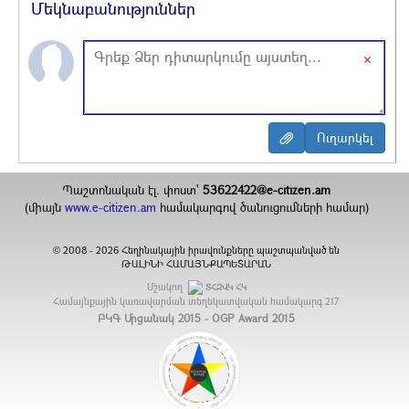
Մեկնաբանություններ
×
Պաշտոնական էլ. փոստ`
53622422@e-citizen.am
(միայն
www.e-citizen.am
համակարգով ծանուցումների համար)
2008 -
2026
Հեղինակային իրավունքները պաշտպանված են
©
ԹԱԼԻՆԻ ՀԱՄԱՅՆՔԱՊԵՏԱՐԱՆ
Մշակող
ՏՀԶՎԿ ՀԿ
Համայնքային կառավարման տեղեկատվական համակարգ
217
ԲԿԳ Մրցանակ 2015 - OGP Award 2015