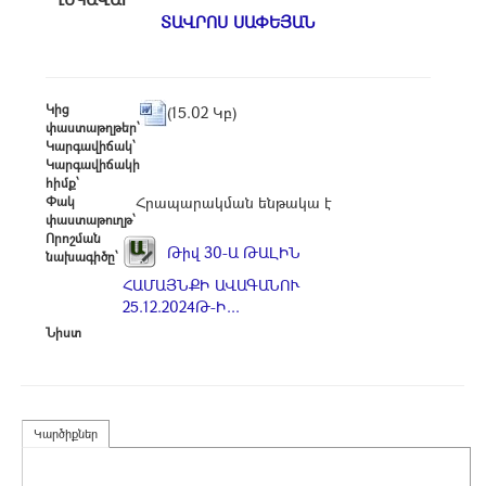
ՏԱՎՐՈՍ ՍԱՓԵՅԱՆ
Կից
(15.02 Կբ)
փաստաթղթեր՝
Կարգավիճակ՝
Կարգավիճակի
հիմք՝
Փակ
Հրապարակման ենթակա է
փաստաթուղթ՝
Որոշման
Թիվ 30-Ա ԹԱԼԻՆ
նախագիծը՝
ՀԱՄԱՅՆՔԻ ԱՎԱԳԱՆՈՒ
25.12.2024Թ-Ի...
Նիստ
Կարծիքներ