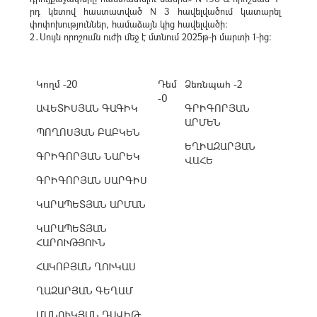
րդ կետով հաստատված N 3 հավելվածում կատարել
փոփոխություններ, համաձայն կից հավելվածի։
2․Սույն որոշումն ուժի մեջ է մտնում 2025թ-ի մարտի 1-ից։
Կողմ -20
Դեմ
Ձեռնպահ -2
-0
ԱՎԵՏԻՍՅԱՆ ԳԱԳԻԿ
ԳՐԻԳՈՐՅԱՆ
ԱՐՄԵՆ
ՊՈՂՈՍՅԱՆ ԲԱԲԿԵՆ
ԵՂԻԱԶԱՐՅԱՆ
ԳՐԻԳՈՐՅԱՆ ՆԱՐԵԿ
ՎԱՀԵ
ԳՐԻԳՈՐՅԱՆ ՍԱՐԳԻՍ
ԿԱՐԱՊԵՏՅԱՆ ԱՐՄԱՆ
ԿԱՐԱՊԵՏՅԱՆ
ՀԱՐՈՒԹՅՈՒՆ
ՀԱԿՈԲՅԱՆ ՂՈՒԿԱՍ
ՂԱԶԱՐՅԱՆ ԳԵՂԱՄ
ՄԱՆՈՒԿՅԱՆ ԴԱՎԻԹ