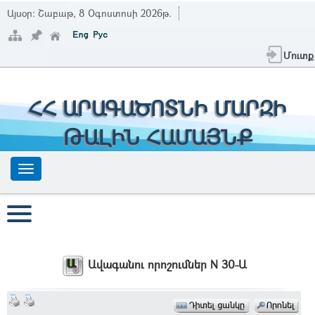
Այսօր:
Շաբաթ, 8 Օգոստոսի 2026թ.
Մուտք
ՀՀ ԱՐԱԳԱԾՈՏՆԻ ՄԱՐԶԻ
ԹԱԼԻՆ ՀԱՄԱՅՆՔ
Ավագանու որոշումներ N 30-Ա