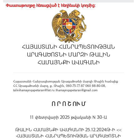
Փաստաթուղթը հեռացված է հեղինակի կողմից:
ՀԱՅԱՍՏԱՆԻ ՀԱՆՐԱՊԵՏՈՒԹՅԱՆ
ԱՐԱԳԱԾՈՏՆԻ ՄԱՐԶԻ ԹԱԼԻՆ
ՀԱՄԱՅՆՔԻ ԱՎԱԳԱՆԻ
Հայաստանի Հանրապետության Արագածոտնի մարզի Թալին համայնք
ՀՀ Արագածոտնի մարզ, ք. Թալին, 060-75-77-87 060 88-80-08,
talinihamaynqapetaran@list.ru thamaynqapetaran@gmail.com
Ո Ր Ո Շ ՈՒ Մ
11 փետրվարի 2025 թվականի N 30-Ա
ԹԱԼԻՆ ՀԱՄԱՅՆՔԻ ԱՎԱԳԱՆՈՒ 25.12.2024Թ-Ի <<
ՀԱՅԱՍՏԱՆԻ ՀԱՆՐԱՊԵՏՈՒԹՅԱՆ ԱՐԱԳԱԾՈՏՆԻ