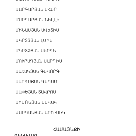
ՄԱՐԳԱՐՅԱՆ ՄՀԵՐ
ՄԱՐԳԱՐՅԱՆ ՆԵԼԼԻ
ՄԻՆԱՍՅԱՆ ԱՎԵՏԻՍ
ՄԿՐՏՉՅԱՆ ԷՄԻՆ
ՄԿՐՏՉՅԱՆ ՍԵՐԳԵ
ՄՈՒՐԱԴՅԱՆ ՍԱՐԳԻՍ
ՍԱՀԱԿՅԱՆ ԳԵՎՈՐԳ
ՍԱՐԳՍՅԱՆ ԳԵՂԱՄ
ՍԱՓԵՅԱՆ ՏԱՎՐՈՍ
ՍԻՄՈՆՅԱՆ ՍԵՎԱԿ
ՎԱՐԴԱՆՅԱՆ ԱՐՈՒՍԻԿ
ՀԱՄԱՅՆՔԻ
ՂԵԿԱՎԱՐ