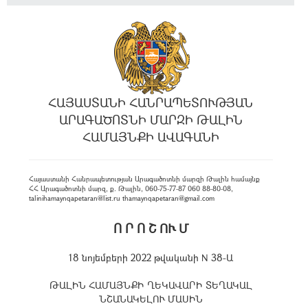
ՀԱՅԱՍՏԱՆԻ ՀԱՆՐԱՊԵՏՈՒԹՅԱՆ
ԱՐԱԳԱԾՈՏՆԻ ՄԱՐԶԻ ԹԱԼԻՆ
ՀԱՄԱՅՆՔԻ ԱՎԱԳԱՆԻ
Հայաստանի Հանրապետության Արագածոտնի մարզի Թալին համայնք
ՀՀ Արագածոտնի մարզ, ք. Թալին, 060-75-77-87 060 88-80-08,
talinihamaynqapetaran@list.ru thamaynqapetaran@gmail.com
Ո Ր Ո Շ ՈՒ Մ
18 նոյեմբերի 2022 թվականի N 38-Ա
ԹԱԼԻՆ ՀԱՄԱՅՆՔԻ ՂԵԿԱՎԱՐԻ ՏԵՂԱԿԱԼ
ՆՇԱՆԱԿԵԼՈՒ ՄԱՍԻՆ