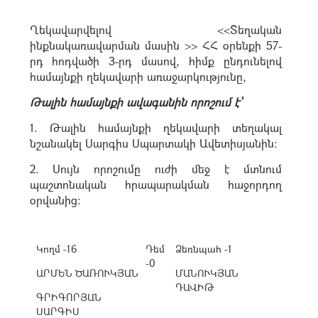
Ղեկավարվելով <<Տեղական
ինքնակառավարման մասին >> ՀՀ օրենքի 57-
րդ հոդվածի 3-րդ մասով, հիմք ընդունելով
համայնքի ղեկավարի առաջարկությունը,
Թալին համայնքի ավագանին որոշում է՝
1. Թալին համայնքի ղեկավարի տեղակալ
նշանակել Սարգիս Սպարտակի Ավետիսյանին:
2. Սույն որոշումը ուժի մեջ է մտնում
պաշտոնական հրապարակման հաջորդող
օրվանից:
Կողմ -16
Դեմ
Ձեռնպահ -1
-0
ԱՐՄԵՆ ԾԱՌՈՒԿՅԱՆ
ՄԱՆՈՒԿՅԱՆ
ԴԱՎԻԹ
ԳՐԻԳՈՐՅԱՆ
ՍԱՐԳԻՍ