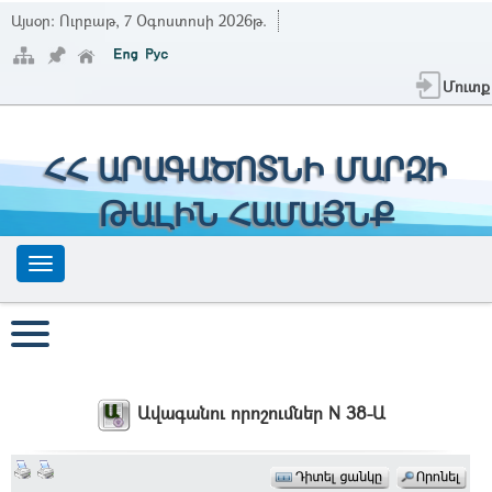
Այսօր:
Ուրբաթ, 7 Օգոստոսի 2026թ.
Մուտք
ՀՀ ԱՐԱԳԱԾՈՏՆԻ ՄԱՐԶԻ
ԹԱԼԻՆ ՀԱՄԱՅՆՔ
Ավագանու որոշումներ N 38-Ա