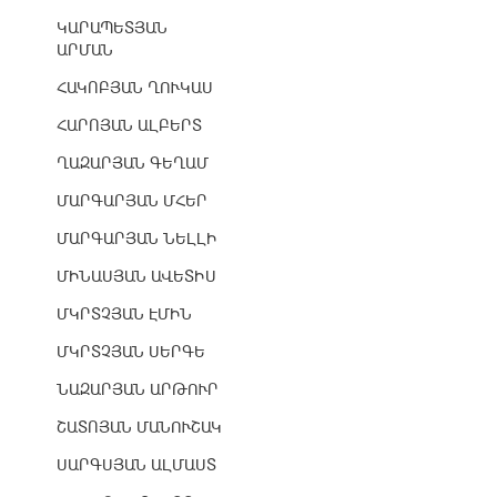
ԿԱՐԱՊԵՏՅԱՆ
ԱՐՄԱՆ
ՀԱԿՈԲՅԱՆ ՂՈՒԿԱՍ
ՀԱՐՈՅԱՆ ԱԼԲԵՐՏ
ՂԱԶԱՐՅԱՆ ԳԵՂԱՄ
ՄԱՐԳԱՐՅԱՆ ՄՀԵՐ
ՄԱՐԳԱՐՅԱՆ ՆԵԼԼԻ
ՄԻՆԱՍՅԱՆ ԱՎԵՏԻՍ
ՄԿՐՏՉՅԱՆ ԷՄԻՆ
ՄԿՐՏՉՅԱՆ ՍԵՐԳԵ
ՆԱԶԱՐՅԱՆ ԱՐԹՈՒՐ
ՇԱՏՈՅԱՆ ՄԱՆՈՒՇԱԿ
ՍԱՐԳՍՅԱՆ ԱԼՄԱՍՏ