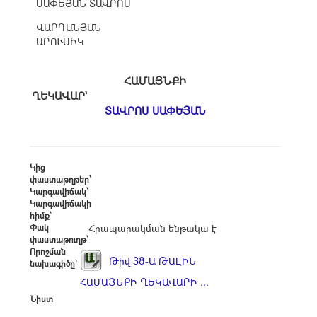
ՍԱՓԵՅԱՆ ՏԱՎՐՈՍ
ՎԱՐԴԱՆՅԱՆ
ԱՐՈՒՍԻԿ
ՀԱՄԱՅՆՔԻ
ՂԵԿԱՎԱՐ՝
ՏԱՎՐՈՍ ՍԱՓԵՅԱՆ
Կից
փաստաթղթեր՝
Կարգավիճակ՝
Կարգավիճակի
հիմք՝
Փակ
Հրապարակման ենթակա է
փաստաթուղթ՝
Որոշման
Թիվ 38-Ա ԹԱԼԻՆ
նախագիծը՝
ՀԱՄԱՅՆՔԻ ՂԵԿԱՎԱՐԻ ...
Նիստ