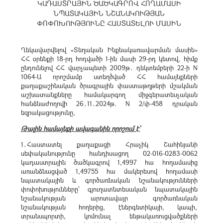
ԿԱԴԱՍՏՐԱՅԻՆ ԾԱԾԿԱԳՐՈՎ ՀՈՂԱՄԱՍԻ
ՆՊԱՏԱԿԱՅԻՆ ՆՇԱՆԱԿՈՒԹՅԱՆ
ՓՈՓՈԽՈՒԹՅՈՒՆԸ ՀԱՍՏԱՏԵԼՈՒ ՄԱՍԻՆ
Ղեկավարվելով «Տեղական Ինքնակառավարման մասին»
ՀՀ օրենքի 18-րդ հոդվածի 1-ին մասի 29-րդ կետով, հիմք
ընդունելով ՀՀ վարչապետի 2009թ․ դեկտեմբերի 22-ի N
1064-Ա որոշմամբ ստեղծված ՀՀ համայնքների
քաղաքաշինական ծրագրային փաստաթղթերի մշակման
աշխատանքները համակարգող միջգերատեսչական
հանձնաժողովի 26․11․2024թ. N 2/փ-458 դրական
եզրակացությունը,
Թալին համայնքի ավագանին որոշում է՝
1․Հաստատել քաղաքացի Հրաչիկ Շահինյանի
սեփականությունը հանդիսացող 02-016-0283-0062
կադաստրային ծածկագրով 1,4997 հա հողամասից
առանձնացված 1,49755 հա մակերեսով հողամասի
նպատակային և գործառնական նշանակությունների
փոփոխությունները՝ գյուղատնտեսական նպատակային
նշանակության արոտավայր գործառնական
նշանակության հողերից, էներգետիկայի, կապի,
տրանսպորտի, կոմունալ ենթակառուցվածքների