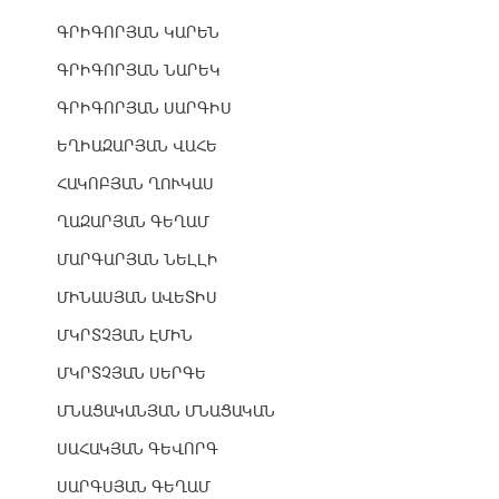
ԳՐԻԳՈՐՅԱՆ ԿԱՐԵՆ
ԳՐԻԳՈՐՅԱՆ ՆԱՐԵԿ
ԳՐԻԳՈՐՅԱՆ ՍԱՐԳԻՍ
ԵՂԻԱԶԱՐՅԱՆ ՎԱՀԵ
ՀԱԿՈԲՅԱՆ ՂՈՒԿԱՍ
ՂԱԶԱՐՅԱՆ ԳԵՂԱՄ
ՄԱՐԳԱՐՅԱՆ ՆԵԼԼԻ
ՄԻՆԱՍՅԱՆ ԱՎԵՏԻՍ
ՄԿՐՏՉՅԱՆ ԷՄԻՆ
ՄԿՐՏՉՅԱՆ ՍԵՐԳԵ
ՄՆԱՑԱԿԱՆՅԱՆ ՄՆԱՑԱԿԱՆ
ՍԱՀԱԿՅԱՆ ԳԵՎՈՐԳ
ՍԱՐԳՍՅԱՆ ԳԵՂԱՄ