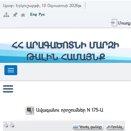
Այսօր:
Երկուշաբթի, 10 Օգոստոսի 2026թ.
Մուտք
ՀՀ ԱՐԱԳԱԾՈՏՆԻ ՄԱՐԶԻ
ԹԱԼԻՆ ՀԱՄԱՅՆՔ
Ավագանու որոշումներ N 175-Ա