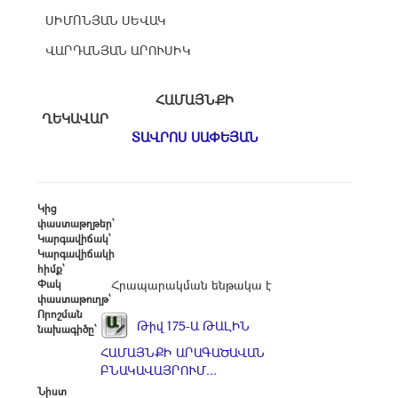
ՍԻՄՈՆՅԱՆ ՍԵՎԱԿ
ՎԱՐԴԱՆՅԱՆ ԱՐՈՒՍԻԿ
ՀԱՄԱՅՆՔԻ
ՂԵԿԱՎԱՐ
ՏԱՎՐՈՍ ՍԱՓԵՅԱՆ
Կից
փաստաթղթեր՝
Կարգավիճակ՝
Կարգավիճակի
հիմք՝
Փակ
Հրապարակման ենթակա է
փաստաթուղթ՝
Որոշման
Թիվ 175-Ա ԹԱԼԻՆ
նախագիծը՝
ՀԱՄԱՅՆՔԻ ԱՐԱԳԱԾԱՎԱՆ
ԲՆԱԿԱՎԱՅՐՈՒՄ...
Նիստ