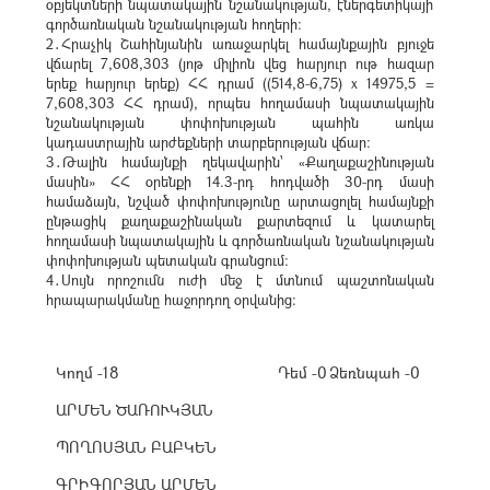
օբյեկտների նպատակային նշանակության, էներգետիկայի
գործառնական նշանակության հողերի:
2․Հրաչիկ Շահինյանին առաջարկել համայնքային բյուջե
վճարել 7,608,303 (յոթ միլիոն վեց հարյուր ութ հազար
երեք հարյուր երեք) ՀՀ դրամ ((514,8-6,75) x 14975,5 =
7,608,303 ՀՀ դրամ), որպես հողամասի նպատակային
նշանակության փոփոխության պահին առկա
կադաստրային արժեքների տարբերության վճար։
3․Թալին համայնքի ղեկավարին՝ «Քաղաքաշինության
մասին» ՀՀ օրենքի 14.3-րդ հոդվածի 30-րդ մասի
համաձայն, նշված փոփոխությունը արտացոլել համայնքի
ընթացիկ քաղաքաշինական քարտեզում և կատարել
հողամասի նպատակային և գործառնական նշանակության
փոփոխության պետական գրանցում:
4․Սույն որոշումն ուժի մեջ է մտնում պաշտոնական
հրապարակմանը հաջորդող օրվանից:
Կողմ -18
Դեմ -0
Ձեռնպահ -0
ԱՐՄԵՆ ԾԱՌՈՒԿՅԱՆ
ՊՈՂՈՍՅԱՆ ԲԱԲԿԵՆ
ԳՐԻԳՈՐՅԱՆ ԱՐՄԵՆ