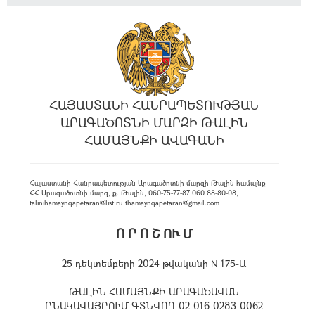
ՀԱՅԱՍՏԱՆԻ ՀԱՆՐԱՊԵՏՈՒԹՅԱՆ
ԱՐԱԳԱԾՈՏՆԻ ՄԱՐԶԻ ԹԱԼԻՆ
ՀԱՄԱՅՆՔԻ ԱՎԱԳԱՆԻ
Հայաստանի Հանրապետության Արագածոտնի մարզի Թալին համայնք
ՀՀ Արագածոտնի մարզ, ք. Թալին, 060-75-77-87 060 88-80-08,
talinihamaynqapetaran@list.ru thamaynqapetaran@gmail.com
Ո Ր Ո Շ ՈՒ Մ
25 դեկտեմբերի 2024 թվականի N 175-Ա
ԹԱԼԻՆ ՀԱՄԱՅՆՔԻ ԱՐԱԳԱԾԱՎԱՆ
ԲՆԱԿԱՎԱՅՐՈՒՄ ԳՏՆՎՈՂ 02-016-0283-0062