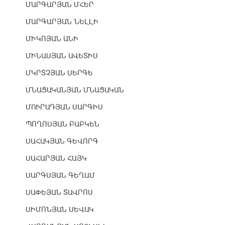
ՄԱՐԳԱՐՅԱՆ ՄՀԵՐ
ՄԱՐԳԱՐՅԱՆ ՆԵԼԼԻ
ՄԻԿՈՅԱՆ ԱՆԻ
ՄԻՆԱՍՅԱՆ ԱՎԵՏԻՍ
ՄԿՐՏՉՅԱՆ ՍԵՐԳԵ
ՄՆԱՑԱԿԱՆՅԱՆ ՄՆԱՑԱԿԱՆ
ՄՈՒՐԱԴՅԱՆ ՍԱՐԳԻՍ
ՊՈՂՈՍՅԱՆ ԲԱԲԿԵՆ
ՍԱՀԱԿՅԱՆ ԳԵՎՈՐԳ
ՍԱՀԱՐՅԱՆ ՀԱՅԿ
ՍԱՐԳՍՅԱՆ ԳԵՂԱՄ
ՍԱՓԵՅԱՆ ՏԱՎՐՈՍ
ՍԻՄՈՆՅԱՆ ՍԵՎԱԿ