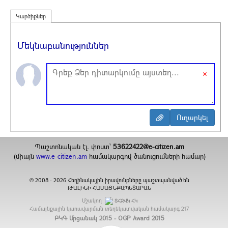
Կարծիքներ
Մեկնաբանություններ
×
Պաշտոնական էլ. փոստ`
53622422@e-citizen.am
(միայն
www.e-citizen.am
համակարգով ծանուցումների համար)
2008 -
2026
Հեղինակային իրավունքները պաշտպանված են
©
ԹԱԼԻՆԻ ՀԱՄԱՅՆՔԱՊԵՏԱՐԱՆ
Մշակող
ՏՀԶՎԿ ՀԿ
Համայնքային կառավարման տեղեկատվական համակարգ
217
ԲԿԳ Մրցանակ 2015 - OGP Award 2015