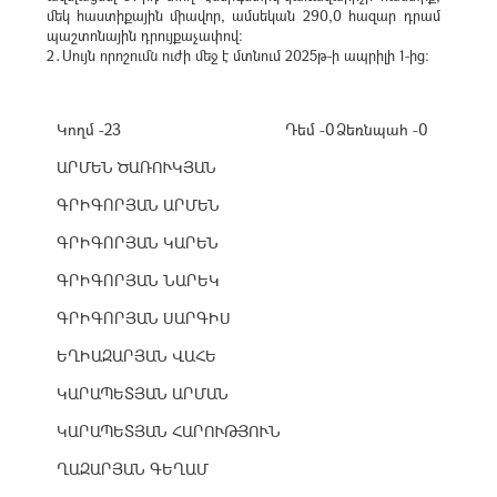
մեկ հաստիքային միավոր, ամսեկան 290,0 հազար դրամ
պաշտոնային դրույքաչափով։
2․Սույն որոշումն ուժի մեջ է մտնում 2025թ-ի ապրիլի 1-ից։
Կողմ -23
Դեմ -0
Ձեռնպահ -0
ԱՐՄԵՆ ԾԱՌՈՒԿՅԱՆ
ԳՐԻԳՈՐՅԱՆ ԱՐՄԵՆ
ԳՐԻԳՈՐՅԱՆ ԿԱՐԵՆ
ԳՐԻԳՈՐՅԱՆ ՆԱՐԵԿ
ԳՐԻԳՈՐՅԱՆ ՍԱՐԳԻՍ
ԵՂԻԱԶԱՐՅԱՆ ՎԱՀԵ
ԿԱՐԱՊԵՏՅԱՆ ԱՐՄԱՆ
ԿԱՐԱՊԵՏՅԱՆ ՀԱՐՈՒԹՅՈՒՆ
ՂԱԶԱՐՅԱՆ ԳԵՂԱՄ