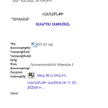
ՎԱՐԴԱՆՅԱՆ ԱՐՈՒՍԻԿ
ՀԱՄԱՅՆՔԻ
ՂԵԿԱՎԱՐ
ՏԱՎՐՈՍ ՍԱՓԵՅԱՆ
Կից
(53.43 Կբ)
փաստաթղթեր՝
Կարգավիճակ՝
Կարգավիճակի
հիմք՝
Փակ
Հրապարակման ենթակա է
փաստաթուղթ՝
Որոշման
Թիվ 36-Ա ԹԱԼԻՆ
նախագիծը՝
ՀԱՄԱՅՆՔԻ ԱՎԱԳԱՆՈՒ 11․02․
2025Թ-Ի...
Նիստ