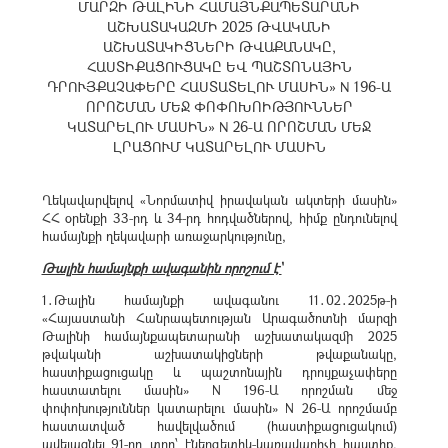
ՄԱՐԶԻ ԹԱԼԻՆԻ ՀԱՄԱՅՆՔԱՊԵՏԱՐԱՆԻ
ԱՇԽԱՏԱԿԱԶՄԻ 2025 ԹՎԱԿԱՆԻ
ԱՇԽԱՏԱԿԻՑՆԵՐԻ ԹՎԱՔԱՆԱԿԸ,
ՀԱՍՏԻՔԱՑՈՒՑԱԿԸ ԵՎ ՊԱՇՏՈՆԱՅԻՆ
ԴՐՈՒՅՔԱՉԱՓԵՐԸ ՀԱՍՏԱՏԵԼՈՒ ՄԱՍԻՆ» N 196-Ա
ՈՐՈՇՄԱՆ ՄԵՋ ՓՈՓՈԽՈԻԹՅՈՒՆՆԵՐ
ԿԱՏԱՐԵԼՈՒ ՄԱՍԻՆ» N 26-Ա ՈՐՈՇՄԱՆ ՄԵՋ
ԼՐԱՑՈՒՄ ԿԱՏԱՐԵԼՈՒ ՄԱՍԻՆ
Ղեկավարվելով «Նորմատիվ իրավական ակտերի մասին»
ՀՀ օրենքի 33-րդ և 34-րդ հոդվածներով, հիմք ընդունելով
համայնքի ղեկավարի առաջարկությունը,
Թալին համայնքի ավագանին որոշում է՝
1․Թալին համայնքի ավագանու 11․02․2025թ-ի
«Հայաստանի Հանրապետության Արագածոտնի մարզի
Թալինի համայնքապետարանի աշխատակազմի 2025
թվականի աշխատակիցների թվաքանակը,
հաստիքացուցակը և պաշտոնային դրույքաչափերը
հաստատելու մասին» N 196-Ա որոշման մեջ
փոփոխություններ կատարելու մասին» N 26-Ա որոշմամբ
հաստատված հավելվածում (հաստիքացուցակում)
ավելացնել 91-րդ տող՝ էներգետիկ-կառավարիչի հաստիք,