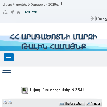
Այսօր:
Կիրակի, 9 Օգոստոսի 2026թ.
Մուտք
ՀՀ ԱՐԱԳԱԾՈՏՆԻ ՄԱՐԶԻ
ԹԱԼԻՆ ՀԱՄԱՅՆՔ
Ավագանու որոշումներ N 36-Ա