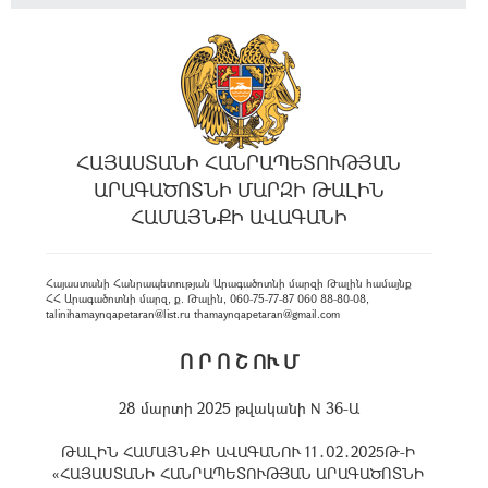
ՀԱՅԱՍՏԱՆԻ ՀԱՆՐԱՊԵՏՈՒԹՅԱՆ
ԱՐԱԳԱԾՈՏՆԻ ՄԱՐԶԻ ԹԱԼԻՆ
ՀԱՄԱՅՆՔԻ ԱՎԱԳԱՆԻ
Հայաստանի Հանրապետության Արագածոտնի մարզի Թալին համայնք
ՀՀ Արագածոտնի մարզ, ք. Թալին, 060-75-77-87 060 88-80-08,
talinihamaynqapetaran@list.ru thamaynqapetaran@gmail.com
Ո Ր Ո Շ ՈՒ Մ
28 մարտի 2025 թվականի N 36-Ա
ԹԱԼԻՆ ՀԱՄԱՅՆՔԻ ԱՎԱԳԱՆՈՒ 11․02․2025Թ-Ի
«ՀԱՅԱՍՏԱՆԻ ՀԱՆՐԱՊԵՏՈՒԹՅԱՆ ԱՐԱԳԱԾՈՏՆԻ