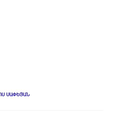
ՈՍ ՍԱՓԵՅԱՆ