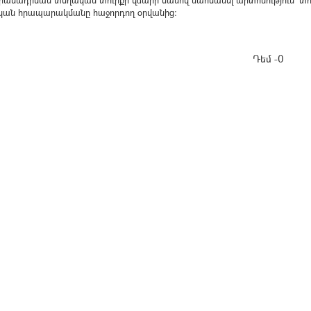
րամադրման տեղական տուրքի վճարի մասով սահմանել արտոնություն՝ տո
ոնական հրապարակմանը հաջորդող օրվանից:
Դեմ -0