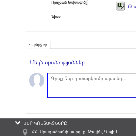
Որոշման նախագիծը՝
Թիվ
Նիստ
Կարծիքներ
Մեկնաբանություններ
ՄԵՐ ԿՈՆՏԱԿՏՆԵՐԸ
ՀՀ, Արագածոտնի մարզ, ք. Թալին, Գայի 1