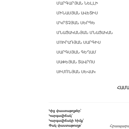
ՄԱՐԳԱՐՅԱՆ ՆԵԼԼԻ
ՄԻՆԱՍՅԱՆ ԱՎԵՏԻՍ
ՄԿՐՏՉՅԱՆ ՍԵՐԳԵ
ՄՆԱՑԱԿԱՆՅԱՆ ՄՆԱՑԱԿԱՆ
ՄՈՒՐԱԴՅԱՆ ՍԱՐԳԻՍ
ՍԱՐԳՍՅԱՆ ԳԵՂԱՄ
ՍԱՓԵՅԱՆ ՏԱՎՐՈՍ
ՍԻՄՈՆՅԱՆ ՍԵՎԱԿ
Հ
Կից փաստաթղթեր՝
Կարգավիճակ՝
Կարգավիճակի հիմք՝
Փակ փաստաթուղթ՝
Հրապարա