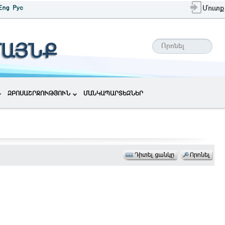
Մուտք
ՄԱՅՆՔ
ԶԲՈՍԱՇՐՋՈՒԹՅՈՒՆ
ՄԱՆԿԱՊԱՐՏԵԶՆԵՐ