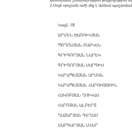
կատարման շինարարության թույլտվություն տ
2.Սույն որոշումն ուժի մեջ է մտնում պաշտ
Կողմ -18
ԱՐՄԵՆ ԾԱՌՈՒԿՅԱՆ
ՊՈՂՈՍՅԱՆ ԲԱԲԿԵՆ
ԳՐԻԳՈՐՅԱՆ ՆԱՐԵԿ
ԳՐԻԳՈՐՅԱՆ ՍԱՐԳԻՍ
ԿԱՐԱՊԵՏՅԱՆ ԱՐՄԱՆ
ԿԱՐԱՊԵՏՅԱՆ ՀԱՐՈՒԹՅՈՒՆ
ՀԱԿՈԲՅԱՆ ՂՈՒԿԱՍ
ՀԱՐՈՅԱՆ ԱԼԲԵՐՏ
ՂԱԶԱՐՅԱՆ ԳԵՂԱՄ
ՄԱՐԳԱՐՅԱՆ ՄՀԵՐ