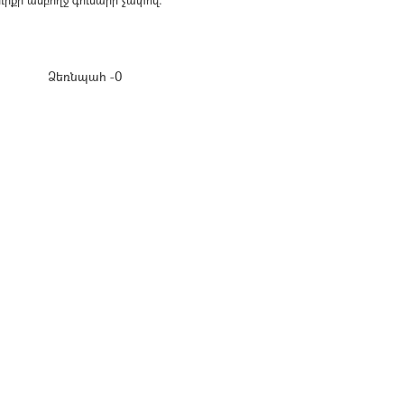
ւրքի ամբողջ գումարի չափով։
Ձեռնպահ -0