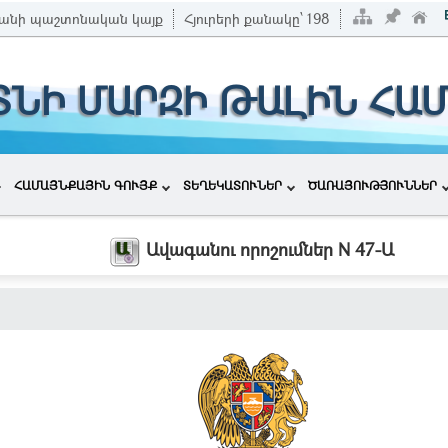
անի պաշտոնական կայք
Հյուրերի քանակը՝
198
ՏՆԻ ՄԱՐԶԻ ԹԱԼԻՆ ՀԱ
ՀԱՄԱՅՆՔԱՅԻՆ ԳՈՒՅՔ
ՏԵՂԵԿԱՏՈՒՆԵՐ
ԾԱՌԱՅՈՒԹՅՈՒՆՆԵՐ
Ավագանու որոշումներ N 47-Ա