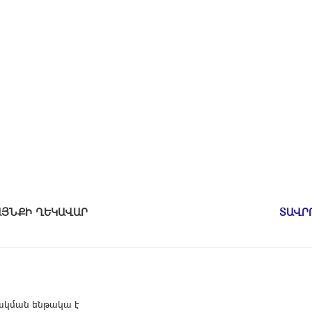
ԱՄԱՅՆՔԻ ՂԵԿԱՎԱՐ
ՏԱՎՐ
կման ենթակա է