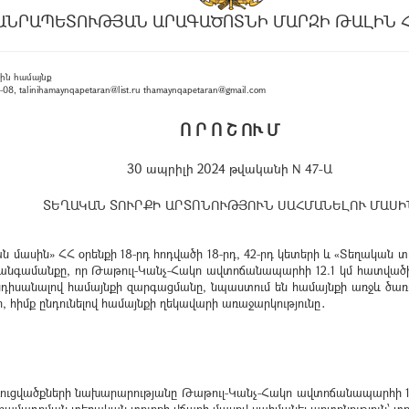
ԱՆՐԱՊԵՏՈՒԹՅԱՆ ԱՐԱԳԱԾՈՏՆԻ ՄԱՐԶԻ ԹԱԼԻՆ 
ին համայնք
, talinihamaynqapetaran@list.ru thamaynqapetaran@gmail.com
Ո Ր Ո Շ ՈՒ Մ
30 ապրիլի 2024 թվականի N 47-Ա
ՏԵՂԱԿԱՆ ՏՈՒՐՔԻ ԱՐՏՈՆՈՒԹՅՈՒՆ ՍԱՀՄԱՆԵԼՈՒ ՄԱՍԻ
ասին» ՀՀ օրենքի 18-րդ հոդվածի 18-րդ, 42-րդ կետերի և «Տեղական տո
այն հանգամանքը, որ Թաթուլ-Կանչ-Հակո ավտոճանապարհի 12.1 կմ հա
անդիսանալով համայնքի զարգացմանը, նպաստում են համայնքի առջև ծա
, հիմք ընդունելով համայնքի ղեկավարի առաջարկությունը․
ռուցվածքների նախարարությանը Թաթուլ-Կանչ-Հակո ավտոճանապարհի