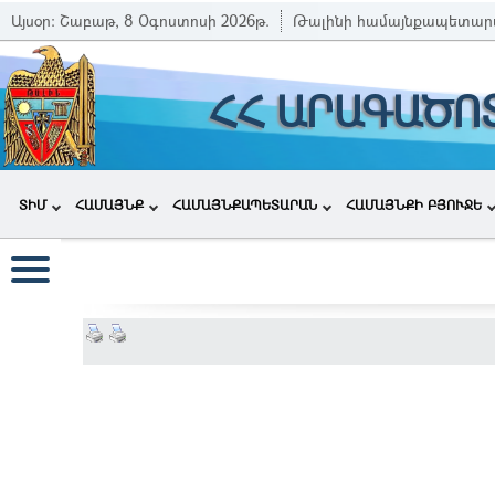
Այսօր:
Շաբաթ, 8 Օգոստոսի 2026թ.
Թալինի համայնքապետար
ՀՀ ԱՐԱԳԱԾՈ
ՏԻՄ
ՀԱՄԱՅՆՔ
ՀԱՄԱՅՆՔԱՊԵՏԱՐԱՆ
ՀԱՄԱՅՆՔԻ ԲՅՈՒՋԵ