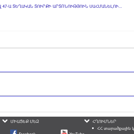
 47-Ա ՏԵՂԱԿԱՆ ՏՈՒՐՔԻ ԱՐՏՈՆՈՒԹՅՈՒՆ ՍԱՀՄԱՆԵԼՈՒ...
ՄԻԱՑԵՔ ՄԵԶ
ՀՂՈՒՄՆԵՐ
ՀՀ տարածքային 
Facebook
YouTube