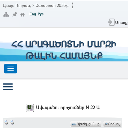
Այսօր:
Ուրբաթ, 7 Օգոստոսի 2026թ.
Մուտք
ՀՀ ԱՐԱԳԱԾՈՏՆԻ ՄԱՐԶԻ
ԹԱԼԻՆ ՀԱՄԱՅՆՔ
Ավագանու որոշումներ N 22-Ա