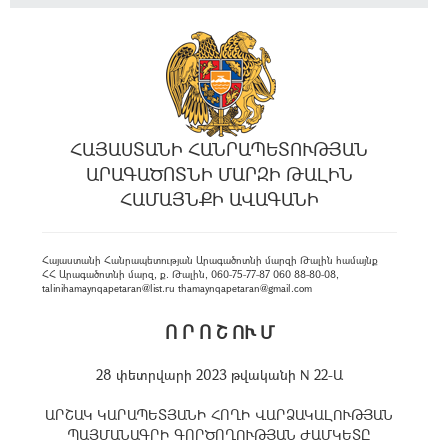
ՀԱՅԱՍՏԱՆԻ ՀԱՆՐԱՊԵՏՈՒԹՅԱՆ
ԱՐԱԳԱԾՈՏՆԻ ՄԱՐԶԻ ԹԱԼԻՆ
ՀԱՄԱՅՆՔԻ ԱՎԱԳԱՆԻ
Հայաստանի Հանրապետության Արագածոտնի մարզի Թալին համայնք
ՀՀ Արագածոտնի մարզ, ք. Թալին, 060-75-77-87 060 88-80-08,
talinihamaynqapetaran@list.ru thamaynqapetaran@gmail.com
Ո Ր Ո Շ ՈՒ Մ
28 փետրվարի 2023 թվականի N 22-Ա
ԱՐՇԱԿ ԿԱՐԱՊԵՏՅԱՆԻ ՀՈՂԻ ՎԱՐՁԱԿԱԼՈՒԹՅԱՆ
ՊԱՅՄԱՆԱԳՐԻ ԳՈՐԾՈՂՈՒԹՅԱՆ ԺԱՄԿԵՏԸ