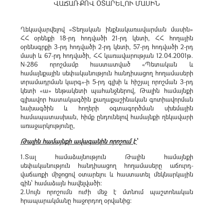
ՎԱՃԱՌՔՈՎ ՕՏԱՐԵԼՈՒ ՄԱՍԻՆ
Ղեկավարվելով «Տեղական ինքնակառավարման մասին»
ՀՀ օրենքի 18-րդ հոդվածի 21-րդ կետի, ՀՀ հողային
օրենսգրքի 3-րդ հոդվածի 2-րդ կետի, 57-րդ հոդվածի 2-րդ
մասի և 67-րդ հոդվածի, ՀՀ կառավարության 12.04.2001թ.
N-286 որոշմամբ հաստատված «Պետական և
համայնքային սեփականություն հանդիսացող հողամասերի
տրամադրման կարգ»-ի 5-րդ գլխի և հիշյալ որոշման 3-րդ
կետի «ա» ենթակետի պահանջներով, Թալին համայնքի
գլխավոր հատակագծին քաղաքաշինական գոտիավորման
նախագծին և հողերի օգտագործման սխեմային
համապատասխան, հիմք ընդունելով համայնքի ղեկավարի
առաջարկությունը,
Թալին համայնքի ավագանին որոշում է՝
1.Տալ համաձայնություն Թալին համայնքի
սեփականություն հանդիսացող հողամասերը աճուրդ-
վաճառքի միջոցով օտարելու և հաստատել մեկնարկային
գին՝ համաձայն հավելվածի:
2.Սույն որոշումն ուժի մեջ է մտնում պաշտոնական
հրապարակմանը հաջորդող օրվանից: