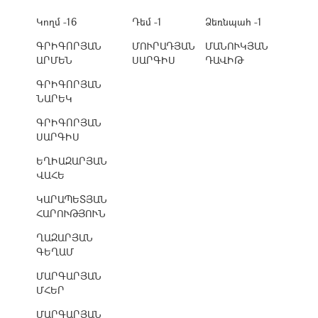
Կողմ -16
Դեմ -1
Ձեռնպահ -1
ԳՐԻԳՈՐՅԱՆ
ՄՈՒՐԱԴՅԱՆ
ՄԱՆՈՒԿՅԱՆ
ԱՐՄԵՆ
ՍԱՐԳԻՍ
ԴԱՎԻԹ
ԳՐԻԳՈՐՅԱՆ
ՆԱՐԵԿ
ԳՐԻԳՈՐՅԱՆ
ՍԱՐԳԻՍ
ԵՂԻԱԶԱՐՅԱՆ
ՎԱՀԵ
ԿԱՐԱՊԵՏՅԱՆ
ՀԱՐՈՒԹՅՈՒՆ
ՂԱԶԱՐՅԱՆ
ԳԵՂԱՄ
ՄԱՐԳԱՐՅԱՆ
ՄՀԵՐ
ՄԱՐԳԱՐՅԱՆ