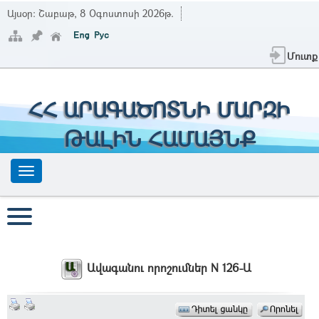
Այսօր:
Շաբաթ, 8 Օգոստոսի 2026թ.
Մուտք
ՀՀ ԱՐԱԳԱԾՈՏՆԻ ՄԱՐԶԻ
ԹԱԼԻՆ ՀԱՄԱՅՆՔ
Ավագանու որոշումներ N 126-Ա