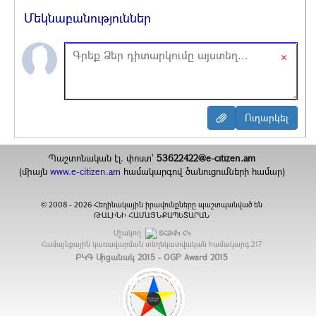
Մեկնաբանություններ
×
Պաշտոնական էլ. փոստ`
53622422@e-citizen.am
(միայն
www.e-citizen.am
համակարգով ծանուցումների համար)
2008 -
2026
Հեղինակային իրավունքները պաշտպանված են
©
ԹԱԼԻՆԻ ՀԱՄԱՅՆՔԱՊԵՏԱՐԱՆ
Մշակող
ՏՀԶՎԿ ՀԿ
Համայնքային կառավարման տեղեկատվական համակարգ
217
ԲԿԳ Մրցանակ 2015 - OGP Award 2015