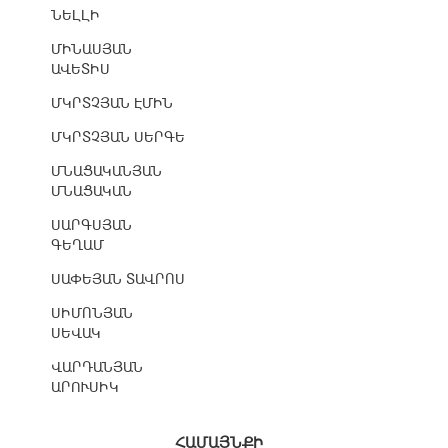
ՆԵԼԼԻ
ՄԻՆԱՍՅԱՆ
ԱՎԵՏԻՍ
ՄԿՐՏՉՅԱՆ ԷՄԻՆ
ՄԿՐՏՉՅԱՆ ՍԵՐԳԵ
ՄՆԱՑԱԿԱՆՅԱՆ
ՄՆԱՑԱԿԱՆ
ՍԱՐԳՍՅԱՆ
ԳԵՂԱՄ
ՍԱՓԵՅԱՆ ՏԱՎՐՈՍ
ՍԻՄՈՆՅԱՆ
ՍԵՎԱԿ
ՎԱՐԴԱՆՅԱՆ
ԱՐՈՒՍԻԿ
ՀԱՄԱՅՆՔԻ