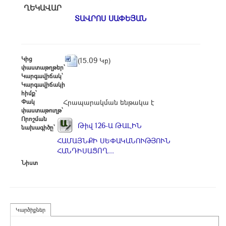
ՂԵԿԱՎԱՐ
ՏԱՎՐՈՍ ՍԱՓԵՅԱՆ
Կից
(15.09 Կբ)
փաստաթղթեր՝
Կարգավիճակ՝
Կարգավիճակի
հիմք՝
Փակ
Հրապարակման ենթակա է
փաստաթուղթ՝
Որոշման
Թիվ 126-Ա ԹԱԼԻՆ
նախագիծը՝
ՀԱՄԱՅՆՔԻ ՍԵՓԱԿԱՆՈՒԹՅՈՒՆ
ՀԱՆԴԻՍԱՑՈՂ...
Նիստ
Կարծիքներ