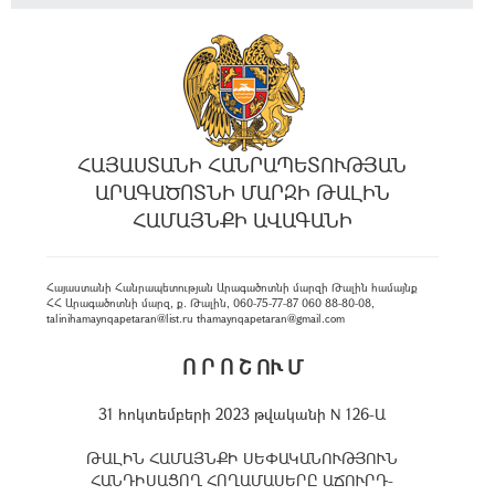
ՀԱՅԱՍՏԱՆԻ ՀԱՆՐԱՊԵՏՈՒԹՅԱՆ
ԱՐԱԳԱԾՈՏՆԻ ՄԱՐԶԻ ԹԱԼԻՆ
ՀԱՄԱՅՆՔԻ ԱՎԱԳԱՆԻ
Հայաստանի Հանրապետության Արագածոտնի մարզի Թալին համայնք
ՀՀ Արագածոտնի մարզ, ք. Թալին, 060-75-77-87 060 88-80-08,
talinihamaynqapetaran@list.ru thamaynqapetaran@gmail.com
Ո Ր Ո Շ ՈՒ Մ
31 հոկտեմբերի 2023 թվականի N 126-Ա
ԹԱԼԻՆ ՀԱՄԱՅՆՔԻ ՍԵՓԱԿԱՆՈՒԹՅՈՒՆ
ՀԱՆԴԻՍԱՑՈՂ ՀՈՂԱՄԱՍԵՐԸ ԱՃՈՒՐԴ-