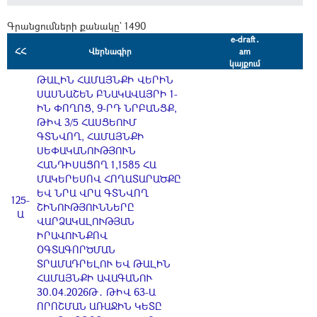
Գրանցումների քանակը` 1490
e-draft․
ՀՀ
Վերնագիր
am
կայքում
ԹԱԼԻՆ ՀԱՄԱՅՆՔԻ ՎԵՐԻՆ
ՍԱՍՆԱՇԵՆ ԲՆԱԿԱՎԱՅՐԻ 1-
ԻՆ ՓՈՂՈՑ, 9-ՐԴ ՆՐԲԱՆՑՔ,
ԹԻՎ 3/5 ՀԱՍՑԵՈՒՄ
ԳՏՆՎՈՂ, ՀԱՄԱՅՆՔԻ
ՍԵՓԱԿԱՆՈՒԹՅՈՒՆ
ՀԱՆԴԻՍԱՑՈՂ 1,1585 ՀԱ
ՄԱԿԵՐԵՍՈՎ ՀՈՂԱՏԱՐԱԾՔԸ
ԵՎ ՆՐԱ ՎՐԱ ԳՏՆՎՈՂ
125-
ՇԻՆՈՒԹՅՈՒՆՆԵՐԸ
Ա
ՎԱՐՁԱԿԱԼՈՒԹՅԱՆ
ԻՐԱՎՈՒՆՔՈՎ
ՕԳՏԱԳՈՐԾՄԱՆ
ՏՐԱՄԱԴՐԵԼՈՒ ԵՎ ԹԱԼԻՆ
ՀԱՄԱՅՆՔԻ ԱՎԱԳԱՆՈՒ
30.04.2026Թ․ ԹԻՎ 63-Ա
ՈՐՈՇՄԱՆ ԱՌԱՋԻՆ ԿԵՏԸ