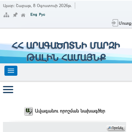
Այսօր:
Շաբաթ, 8 Օգոստոսի 2026թ.
Մուտք
ՀՀ ԱՐԱԳԱԾՈՏՆԻ ՄԱՐԶԻ
ԹԱԼԻՆ ՀԱՄԱՅՆՔ
Ավագանու որոշման նախագծեր