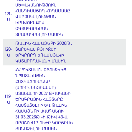
ՍԵՓԱԿԱՆՈՒԹՅՈՒՆ
ՀԱՆԴԻՍԱՑՈՂ ՀՈՂԱՄԱՍԸ
121-
ՎԱՐՁԱԿԱԼՈՒԹՅԱՆ
Ա
ԻՐԱՎՈՒՆՔՈՎ
ՕԳՏԱԳՈՐԾՄԱՆ
ՏՐԱՄԱԴՐԵԼՈՒ ՄԱՍԻՆ
ԹԱԼԻՆ ՀԱՄԱՅՆՔԻ 2026Թ․
120-
ՏԱՐԵԿԱՆ ԲՅՈՒՋԵԻ
Ա
ԵՐԿՐՈՐԴ ԵՌԱՄՍՅԱԿԻ
ԿԱՏԱՐՈՂԱԿԱՆԻ ՄԱՍԻՆ
ՀՀ ՊԵՏԱԿԱՆ ԲՅՈՒՋԵԻՑ
ՆՊԱՏԱԿԱՅԻՆ
ՀԱՏԿԱՑՈՒՄՆԵՐ
(ՍՈՒԲՎԵՆՑԻԱՆԵՐ)
ՍՏԱՆԱԼՈՒ 2027 ԹՎԱԿԱՆԻ
119-
ԾՐԱԳՐԱՅԻՆ ՀԱՅՏԵՐԸ
Ա
ՀԱՍՏԱՏԵԼՈՒ ԵՎ ԹԱԼԻՆ
ՀԱՄԱՅՆՔԻ ԱՎԱԳԱՆՈՒ
31.03.2026Թ -Ի ԹԻՎ 43-Ա
ՈՐՈՇՈՒՄԸ ՈՒԺԸ ԿՈՐՑՐԱԾ
ՃԱՆԱՉԵԼՈՒ ՄԱՍԻՆ