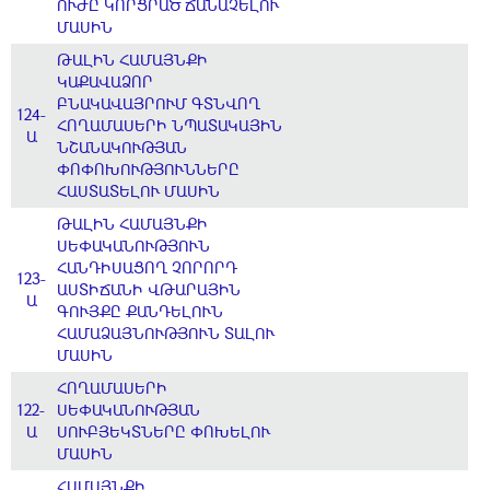
ՈՒԺԸ ԿՈՐՑՐԱԾ ՃԱՆԱՉԵԼՈՒ
ՄԱՍԻՆ
ԹԱԼԻՆ ՀԱՄԱՅՆՔԻ
ԿԱՔԱՎԱՁՈՐ
ԲՆԱԿԱՎԱՅՐՈՒՄ ԳՏՆՎՈՂ
124-
ՀՈՂԱՄԱՍԵՐԻ ՆՊԱՏԱԿԱՅԻՆ
Ա
ՆՇԱՆԱԿՈՒԹՅԱՆ
ՓՈՓՈԽՈՒԹՅՈՒՆՆԵՐԸ
ՀԱՍՏԱՏԵԼՈՒ ՄԱՍԻՆ
ԹԱԼԻՆ ՀԱՄԱՅՆՔԻ
ՍԵՓԱԿԱՆՈՒԹՅՈՒՆ
ՀԱՆԴԻՍԱՑՈՂ ՉՈՐՈՐԴ
123-
ԱՍՏԻՃԱՆԻ ՎԹԱՐԱՅԻՆ
Ա
ԳՈՒՅՔԸ ՔԱՆԴԵԼՈՒՆ
ՀԱՄԱՁԱՅՆՈՒԹՅՈՒՆ ՏԱԼՈՒ
ՄԱՍԻՆ
ՀՈՂԱՄԱՍԵՐԻ
122-
ՍԵՓԱԿԱՆՈՒԹՅԱՆ
Ա
ՍՈՒԲՅԵԿՏՆԵՐԸ ՓՈԽԵԼՈՒ
ՄԱՍԻՆ
ՀԱՄԱՅՆՔԻ