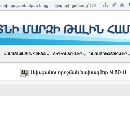
անի պաշտոնական կայք
Հյուրերի քանակը՝
174
ՏՆԻ ՄԱՐԶԻ ԹԱԼԻՆ ՀԱ
ՀԱՄԱՅՆՔԱՅԻՆ ԳՈՒՅՔ
ՏԵՂԵԿԱՏՈՒՆԵՐ
ԾԱՌԱՅՈՒԹՅՈՒՆՆԵՐ
Ավագանու որոշման նախագծեր N 80-Ա