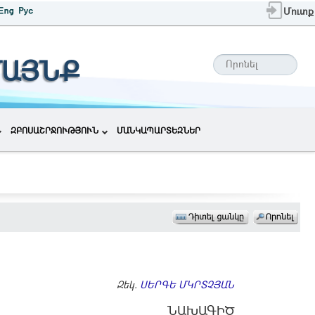
Մուտք
ՄԱՅՆՔ
ԶԲՈՍԱՇՐՋՈՒԹՅՈՒՆ
ՄԱՆԿԱՊԱՐՏԵԶՆԵՐ
Զեկ.
ՍԵՐԳԵ ՄԿՐՏՉՅԱՆ
ՆԱԽԱԳԻԾ