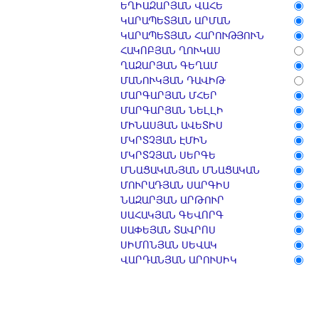
ԵՂԻԱԶԱՐՅԱՆ ՎԱՀԵ
ԿԱՐԱՊԵՏՅԱՆ ԱՐՄԱՆ
ԿԱՐԱՊԵՏՅԱՆ ՀԱՐՈՒԹՅՈՒՆ
ՀԱԿՈԲՅԱՆ ՂՈՒԿԱՍ
ՂԱԶԱՐՅԱՆ ԳԵՂԱՄ
ՄԱՆՈՒԿՅԱՆ ԴԱՎԻԹ
ՄԱՐԳԱՐՅԱՆ ՄՀԵՐ
ՄԱՐԳԱՐՅԱՆ ՆԵԼԼԻ
ՄԻՆԱՍՅԱՆ ԱՎԵՏԻՍ
ՄԿՐՏՉՅԱՆ ԷՄԻՆ
ՄԿՐՏՉՅԱՆ ՍԵՐԳԵ
ՄՆԱՑԱԿԱՆՅԱՆ ՄՆԱՑԱԿԱՆ
ՄՈՒՐԱԴՅԱՆ ՍԱՐԳԻՍ
ՆԱԶԱՐՅԱՆ ԱՐԹՈՒՐ
ՍԱՀԱԿՅԱՆ ԳԵՎՈՐԳ
ՍԱՓԵՅԱՆ ՏԱՎՐՈՍ
ՍԻՄՈՆՅԱՆ ՍԵՎԱԿ
ՎԱՐԴԱՆՅԱՆ ԱՐՈՒՍԻԿ