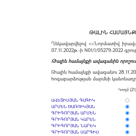
ԹԱԼԻՆ ՀԱՄԱՅՆՔԻ 
Ղեկավարվելով <<Նորմատիվ իրավա
07.11.2022թ.-ի N01/1/05279-2022 գրու
Թալին համայնքի ավագանին որոշում
Թալին համայնքի ավագանու 28.11.
հոգաբարձության մարմնի կանոնադրո
Կողմ (21
ԱՎԵՏԻՍՅԱՆ ԳԱԳԻԿ
ԱՐՄԵՆ ԾԱՌՈՒԿՅԱՆ
ԳՐԻԳՈՐՅԱՆ ԱՐՄԵՆ
ԳՐԻԳՈՐՅԱՆ ԿԱՐԵՆ
ԳՐԻԳՈՐՅԱՆ ՆԱՐԵԿ
ԳՐԻԳՈՐՅԱՆ ՍԱՐԳԻՍ