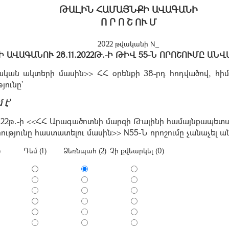
ԹԱԼԻՆ ՀԱՄԱՅՆՔԻ ԱՎԱԳԱՆԻ
Ո Ր Ո Շ ՈՒ Մ
2022 թվականի N_
ԱՎԱԳԱՆՈՒ 28.11.2022Թ.-Ի ԹԻՎ 55-Ն ՈՐՈՇՈՒՄԸ ԱՆ
կան ակտերի մասին>> ՀՀ օրենքի 38-րդ հոդվածով, հի
թյունը՝
 է`
2022թ.-ի <<ՀՀ Արագածոտնի մարզի Թալինի համայնքապետ
ւթյունը հաստատելու մասին>> N55-Ն որոշումը չանաչել ա
)
Դեմ (1)
Ձեռնպահ (2)
Չի քվեարկել (0)