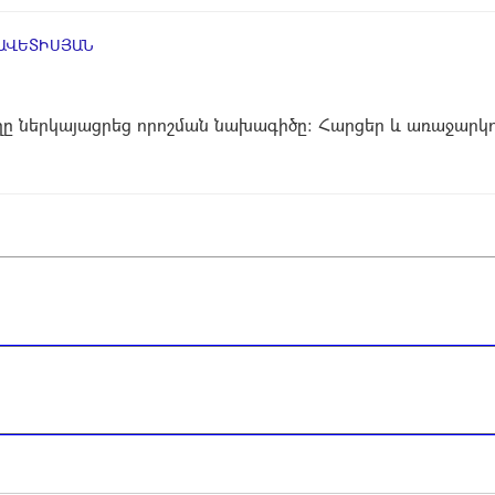
ԱՎԵՏԻՍՅԱՆ
ղը ներկայացրեց որոշման նախագիծը։ Հարցեր և առաջարկու