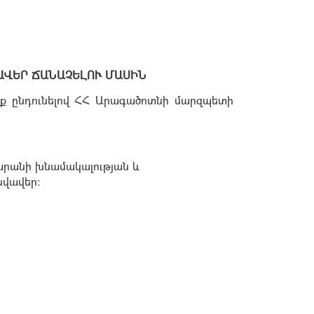
ՎԱՎԵՐ ՃԱՆԱՉԵԼՈՒ ՄԱՍԻՆ
մք ընդունելով ՀՀ Արագածոտնի մարզպետի
արանի խնամակալության և
նվավեր: