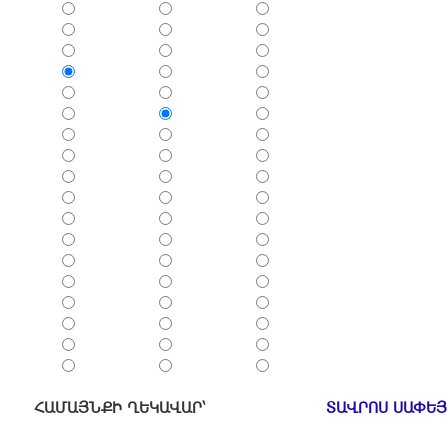
ՀԱՄԱՅՆՔԻ ՂԵԿԱՎԱՐ՝
ՏԱՎՐՈՍ ՍԱՓԵ