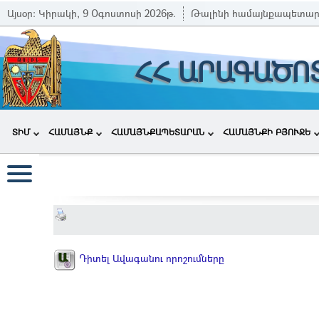
Այսօր:
Կիրակի, 9 Օգոստոսի 2026թ.
Թալինի համայնքապետար
ՀՀ ԱՐԱԳԱԾՈ
ՏԻՄ
ՀԱՄԱՅՆՔ
ՀԱՄԱՅՆՔԱՊԵՏԱՐԱՆ
ՀԱՄԱՅՆՔԻ ԲՅՈՒՋԵ
Դիտել Ավագանու որոշումները