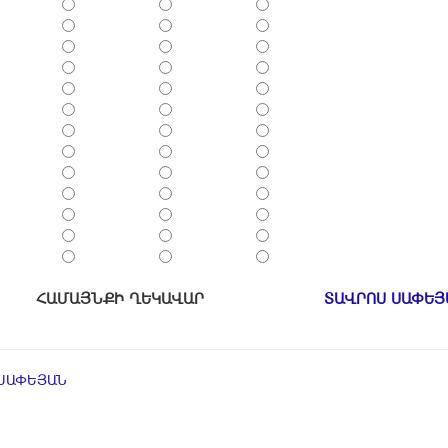
ՀԱՄԱՅՆՔԻ ՂԵԿԱՎԱՐ
ՏԱՎՐՈՍ ՍԱՓԵՅ
ՍԱՓԵՅԱՆ