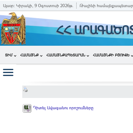
Այսօր:
Կիրակի, 9 Օգոստոսի 2026թ.
Թալինի համայնքապետար
ՀՀ ԱՐԱԳԱԾՈ
ՏԻՄ
ՀԱՄԱՅՆՔ
ՀԱՄԱՅՆՔԱՊԵՏԱՐԱՆ
ՀԱՄԱՅՆՔԻ ԲՅՈՒՋԵ
Դիտել Ավագանու որոշումները