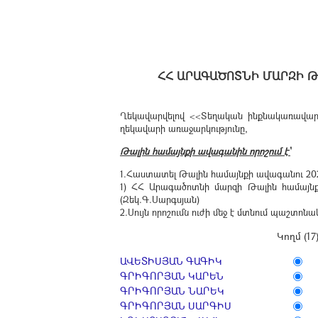
ՀՀ ԱՐԱԳԱԾՈՏՆԻ ՄԱՐԶԻ Թ
Ղեկավարվելով <<Տեղական ինքնակառավարմ
ղեկավարի առաջարկությունը,
Թալին համայնքի ավագանին որոշում է՝
1.Հաստատել Թալին համայնքի ավագանու 202
1) ՀՀ Արագածոտնի մարզի Թալին համայնք
(Զեկ.Գ.Սարգսյան)
2.Սույն որոշումն ուժի մեջ է մտնում պաշտ
Կողմ (17
ԱՎԵՏԻՍՅԱՆ ԳԱԳԻԿ
ԳՐԻԳՈՐՅԱՆ ԿԱՐԵՆ
ԳՐԻԳՈՐՅԱՆ ՆԱՐԵԿ
ԳՐԻԳՈՐՅԱՆ ՍԱՐԳԻՍ