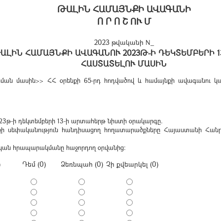
ԹԱԼԻՆ ՀԱՄԱՅՆՔԻ ԱՎԱԳԱՆԻ
Ո Ր Ո Շ ՈՒ Մ
2023 թվականի N_
ԱԼԻՆ ՀԱՄԱՅՆՔԻ ԱՎԱԳԱՆՈՒ 2023Թ-Ի ԴԵԿՏԵՄԲԵՐԻ 1
ՀԱՍՏԱՏԵԼՈՒ ՄԱՍԻՆ
ան մասին>> ՀՀ օրենքի 65-րդ հոդվածով և համայնքի ավագանու կանո
3թ-ի դեկտեմբերի 13-ի արտահերթ նիստի օրակարգը.
ի սեփականություն հանդիսացող հողատարածքները Հայաստանի Հանր
ոնական հրապարակմանը հաջորդող օրվանից:
)
Դեմ (0)
Ձեռնպահ (0)
Չի քվեարկել (0)