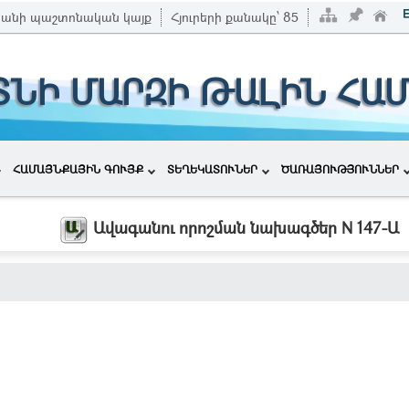
անի պաշտոնական կայք
Հյուրերի քանակը՝
85
ՏՆԻ ՄԱՐԶԻ ԹԱԼԻՆ ՀԱ
ՀԱՄԱՅՆՔԱՅԻՆ ԳՈՒՅՔ
ՏԵՂԵԿԱՏՈՒՆԵՐ
ԾԱՌԱՅՈՒԹՅՈՒՆՆԵՐ
Ավագանու որոշման նախագծեր N 147-Ա