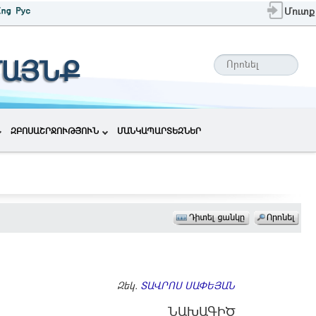
Մուտք
ՄԱՅՆՔ
ԶԲՈՍԱՇՐՋՈՒԹՅՈՒՆ
ՄԱՆԿԱՊԱՐՏԵԶՆԵՐ
Զեկ.
ՏԱՎՐՈՍ ՍԱՓԵՅԱՆ
ՆԱԽԱԳԻԾ