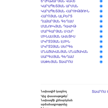
ԵՂԻԱԶԱՐՅԱՆ ՎԱՀԵ
ԿԱՐԱՊԵՏՅԱՆ ԱՐՄԱՆ
ԿԱՐԱՊԵՏՅԱՆ ՀԱՐՈՒԹՅՈՒՆ
ՀԱՐՈՅԱՆ ԱԼԲԵՐՏ
ՂԱԶԱՐՅԱՆ ԳԵՂԱՄ
ՄԱՆՈՒԿՅԱՆ ԴԱՎԻԹ
ՄԱՐԳԱՐՅԱՆ ՄՀԵՐ
ՄԻՆԱՍՅԱՆ ԱՎԵՏԻՍ
ՄԿՐՏՉՅԱՆ ԷՄԻՆ
ՄԿՐՏՉՅԱՆ ՍԵՐԳԵ
ՄՆԱՑԱԿԱՆՅԱՆ ՄՆԱՑԱԿԱՆ
ՍԱՐԳՍՅԱՆ ԳԵՂԱՄ
ՍԱՓԵՅԱՆ ՏԱՎՐՈՍ
Նախագիծ կազմող
ՏԱՎՐՈՍ 
Կից փաստաթղթեր՝
Նախագծի քննարկման
արձանագրությունը