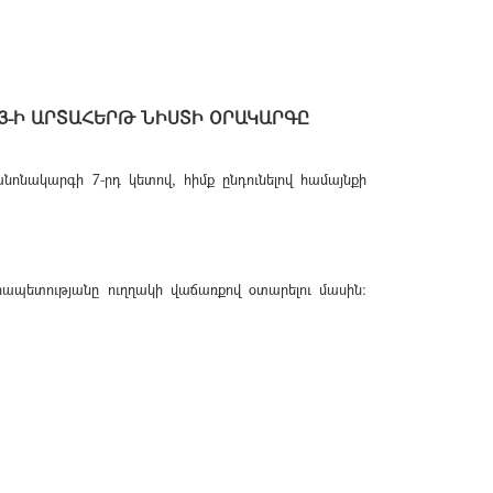
3-Ի ԱՐՏԱՀԵՐԹ ՆԻՍՏԻ ՕՐԱԿԱՐԳԸ
նակարգի 7-րդ կետով, հիմք ընդունելով համայնքի
ապետությանը ուղղակի վաճառքով օտարելու մասին: