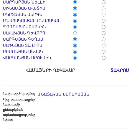
ՄԱՐԳԱՐՅԱՆ ՆԵԼԼԻ
ՄԻՆԱՍՅԱՆ ԱՎԵՏԻՍ
ՄԿՐՏՉՅԱՆ ՍԵՐԳԵ
ՄՆԱՑԱԿԱՆՅԱՆ ՄՆԱՑԱԿԱՆ
ՊՈՂՈՍՅԱՆ ԲԱԲԿԵՆ
ՍԱՀԱԿՅԱՆ ԳԵՎՈՐԳ
ՍԱՐԳՍՅԱՆ ԳԵՂԱՄ
ՍԱՓԵՅԱՆ ՏԱՎՐՈՍ
ՍԻՄՈՆՅԱՆ ՍԵՎԱԿ
ՎԱՐԴԱՆՅԱՆ ԱՐՈՒՍԻԿ
ՀԱՄԱՅՆՔԻ ՂԵԿԱՎԱՐ
ՏԱՎՐՈՍ 
Նախագիծ կազմող
ՄՆԱՑԱԿԱՆ ՆԵՐՍԻՍՅԱՆ
Կից փաստաթղթեր՝
Նախագծի
քննարկման
արձանագրությունը
Նիստ