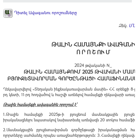
Դիտել Ավագանու որոշումները
Զեկ.
ՄՆԱ
ԹԱԼԻՆ ՀԱՄԱՅՆՔԻ ԱՎԱԳԱՆԻ
Ո Ր Ո Շ ՈՒ Մ
2024 թվականի N_
ԹԱԼԻՆ ՀԱՄԱՅՆՔՈՒՄ 2025 ԹՎԱԿԱՆԻ ՄԱՍ
ԲՅՈՒՋԵՏԱՎՈՐՄԱՆ ԳՈՐԾԸՆԹԱՑԻ ՀԱՄԱՖԻՆԱՆՍԱ
Ղեկավարվելով «Տեղական ինքնակառավարման մասին» ՀՀ օրենքի 8-րդ 
րդ կետի, 11-րդ հոդվածով և հաշվի առնելով համայնքի ղեկավարի առաջա
Թալին համայնքի ավագանին որոշում է՝
1.Թալին համայնքի 2025թ-ի բյուջեում մասնակցային բյուջե
իրականացնելու նպատակով նախատեսել առնվազն 20 տոկոս համաֆին
2.Մասնակցային բյուջետավորման գործընթացի իրականացման հա
ոլորտները սահմանել որպես առաջնահերթություն։ 3.Համայնքի ղեկավար