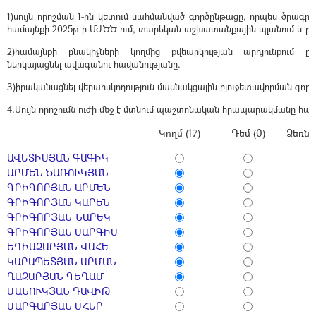
1)սույն որոշման 1-ին կետում սահմանված գործընթացը, որպես ծրագրա
համայնքի 2025թ-ի ՄԺԾԾ-ում, տարեկան աշխատանքային պլանում և բյու
2)hամայնքի բնակիչների կողմից քվեարկության արդյունքում 
ներկայացնել ավագանու հավանությանը.
3)իրականացնել վերահսկողություն մասնակցային բյուջետավորման գո
4.Սույն որոշումն ուժի մեջ է մտնում պաշտոնական հրապարակմանը հաջ
Կողմ (17)
Դեմ (0)
Ձեռնպ
ԱՎԵՏԻՍՅԱՆ ԳԱԳԻԿ
ԱՐՄԵՆ ԾԱՌՈՒԿՅԱՆ
ԳՐԻԳՈՐՅԱՆ ԱՐՄԵՆ
ԳՐԻԳՈՐՅԱՆ ԿԱՐԵՆ
ԳՐԻԳՈՐՅԱՆ ՆԱՐԵԿ
ԳՐԻԳՈՐՅԱՆ ՍԱՐԳԻՍ
ԵՂԻԱԶԱՐՅԱՆ ՎԱՀԵ
ԿԱՐԱՊԵՏՅԱՆ ԱՐՄԱՆ
ՂԱԶԱՐՅԱՆ ԳԵՂԱՄ
ՄԱՆՈՒԿՅԱՆ ԴԱՎԻԹ
ՄԱՐԳԱՐՅԱՆ ՄՀԵՐ