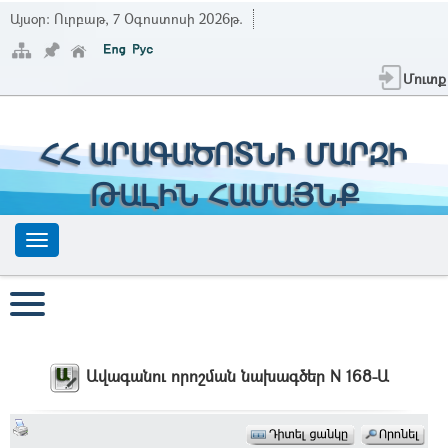
Այսօր:
Ուրբաթ, 7 Օգոստոսի 2026թ.
Մուտք
ՀՀ ԱՐԱԳԱԾՈՏՆԻ ՄԱՐԶԻ
ԹԱԼԻՆ ՀԱՄԱՅՆՔ
Ավագանու որոշման նախագծեր N 168-Ա