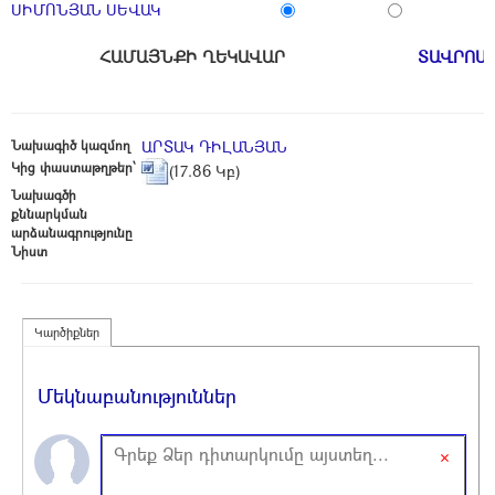
ՍԻՄՈՆՅԱՆ ՍԵՎԱԿ
ՀԱՄԱՅՆՔԻ ՂԵԿԱՎԱՐ
ՏԱՎՐՈՍ
Նախագիծ կազմող
ԱՐՏԱԿ ԴԻԼԱՆՅԱՆ
Կից փաստաթղթեր՝
(17.86 Կբ)
Նախագծի
քննարկման
արձանագրությունը
Նիստ
Կարծիքներ
Մեկնաբանություններ
×