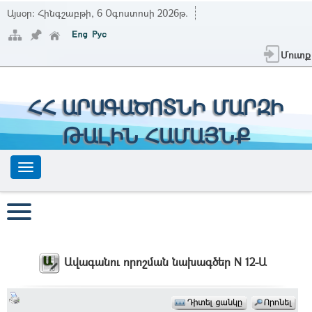
Այսօր:
Հինգշաբթի, 6 Օգոստոսի 2026թ.
Մուտք
ՀՀ ԱՐԱԳԱԾՈՏՆԻ ՄԱՐԶԻ
ԹԱԼԻՆ ՀԱՄԱՅՆՔ
Ավագանու որոշման նախագծեր N 12-Ա