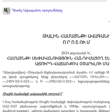
Դիտել Ավագանու որոշումները
Զ
ԹԱԼԻՆ ՀԱՄԱՅՆՔԻ ԱՎԱԳԱՆԻ
Ո Ր Ո Շ ՈՒ Մ
2024 թվականի N_
ՀԱՄԱՅՆՔԻ ՍԵՓԱԿԱՆՈՒԹՅՈՒՆ ՀԱՆԴԻՍԱՑՈՂ ՇԱ
ԱՃՈՒՐԴ-ՎԱՃԱՌՔՈՎ ՕՏԱՐԵԼՈՒ ՄԱՍ
Ղեկավարվելով «Տեղական ինքնակառավարման մասին» ՀՀ օրենքի 18-րդ
րդ կետի դրույթներով, հիմք ընդունելով <<ՎԱՐՄՕՆ ՌԻԵԼԹԻ>> Ս
<<245Գ-02/Վ-023>> և N <<245Ա-02/Վ-023>> եզրակացություններ
առաջարկությունը,
Թալին համայնքի ավագանին որոշում է՝
1.Տալ համաձայնություն Թալին համայնքի սեփականություն հանդիսաց
ՍԱԶ-3107 բեռնատար ավտոմեքենան և 1984թ. արտադրության
մամլիչը(тукапрес), աճուրդ-վաճառքով օտարելու և հաստատել մեկնարկ