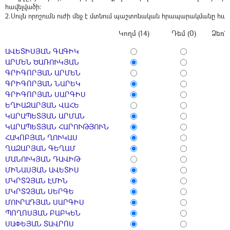
հավելվածի:
2.Սույն որոշումն ուժի մեջ է մտնում պաշտոնական հրապարակմանը հաջ
Կողմ (14)
Դեմ (0)
Ձեռն
ԱՎԵՏԻՍՅԱՆ ԳԱԳԻԿ
ԱՐՄԵՆ ԾԱՌՈՒԿՅԱՆ
ԳՐԻԳՈՐՅԱՆ ԱՐՄԵՆ
ԳՐԻԳՈՐՅԱՆ ՆԱՐԵԿ
ԳՐԻԳՈՐՅԱՆ ՍԱՐԳԻՍ
ԵՂԻԱԶԱՐՅԱՆ ՎԱՀԵ
ԿԱՐԱՊԵՏՅԱՆ ԱՐՄԱՆ
ԿԱՐԱՊԵՏՅԱՆ ՀԱՐՈՒԹՅՈՒՆ
ՀԱԿՈԲՅԱՆ ՂՈՒԿԱՍ
ՂԱԶԱՐՅԱՆ ԳԵՂԱՄ
ՄԱՆՈՒԿՅԱՆ ԴԱՎԻԹ
ՄԻՆԱՍՅԱՆ ԱՎԵՏԻՍ
ՄԿՐՏՉՅԱՆ ԷՄԻՆ
ՄԿՐՏՉՅԱՆ ՍԵՐԳԵ
ՄՈՒՐԱԴՅԱՆ ՍԱՐԳԻՍ
ՊՈՂՈՍՅԱՆ ԲԱԲԿԵՆ
ՍԱՓԵՅԱՆ ՏԱՎՐՈՍ