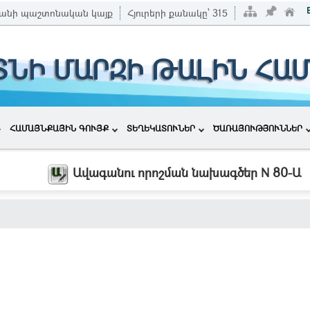
անի պաշտոնական կայք
Հյուրերի քանակը՝
315
ՏՆԻ ՄԱՐԶԻ ԹԱԼԻՆ ՀԱ
ՀԱՄԱՅՆՔԱՅԻՆ ԳՈՒՅՔ
ՏԵՂԵԿԱՏՈՒՆԵՐ
ԾԱՌԱՅՈՒԹՅՈՒՆՆԵՐ
Ավագանու որոշման նախագծեր N 80-Ա