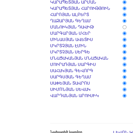
ԿԱՐԱՊԵՏՅԱՆ ԱՐՄԱՆ
ԿԱՐԱՊԵՏՅԱՆ ՀԱՐՈՒԹՅՈՒՆ
ՀԱՐՈՅԱՆ ԱԼԲԵՐՏ
ՂԱԶԱՐՅԱՆ ԳԵՂԱՄ
ՄԱՆՈՒԿՅԱՆ ԴԱՎԻԹ
ՄԱՐԳԱՐՅԱՆ ՄՀԵՐ
ՄԻՆԱՍՅԱՆ ԱՎԵՏԻՍ
ՄԿՐՏՉՅԱՆ ԷՄԻՆ
ՄԿՐՏՉՅԱՆ ՍԵՐԳԵ
ՄՆԱՑԱԿԱՆՅԱՆ ՄՆԱՑԱԿԱՆ
ՄՈՒՐԱԴՅԱՆ ՍԱՐԳԻՍ
ՍԱՀԱԿՅԱՆ ԳԵՎՈՐԳ
ՍԱՐԳՍՅԱՆ ԳԵՂԱՄ
ՍԱՓԵՅԱՆ ՏԱՎՐՈՍ
ՍԻՄՈՆՅԱՆ ՍԵՎԱԿ
ՎԱՐԴԱՆՅԱՆ ԱՐՈՒՍԻԿ
Նախագիծ կազմող
ԼԵՎՈՆ 