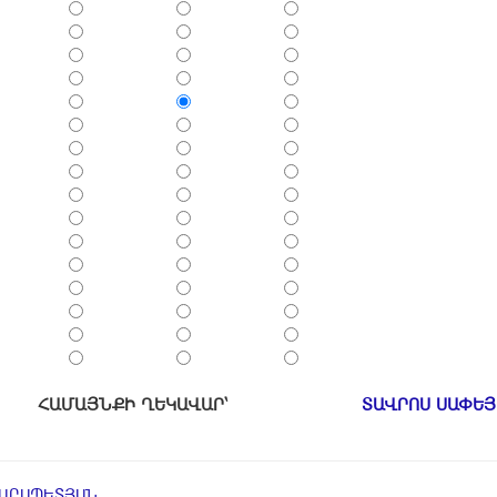
ՀԱՄԱՅՆՔԻ ՂԵԿԱՎԱՐ՝
ՏԱՎՐՈՍ ՍԱՓԵ
ԿԱՐԱՊԵՏՅԱՆ