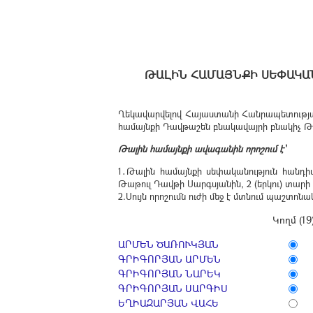
ԹԱԼԻՆ ՀԱՄԱՅՆՔԻ ՍԵՓԱԿԱ
Ղեկավարվելով Հայաստանի Հանրապետության 
համայնքի Դավթաշեն բնակավայրի բնակիչ Թա
Թալին համայնքի ավագանին որոշում է՝
1․Թալին համայնքի սեփականություն հանդ
Թաթուլ Դավթի Սարգսյանին, 2 (երկու) տարի
2.Սույն որոշումն ուժի մեջ է մտնում պաշտ
Կողմ (19
ԱՐՄԵՆ ԾԱՌՈՒԿՅԱՆ
ԳՐԻԳՈՐՅԱՆ ԱՐՄԵՆ
ԳՐԻԳՈՐՅԱՆ ՆԱՐԵԿ
ԳՐԻԳՈՐՅԱՆ ՍԱՐԳԻՍ
ԵՂԻԱԶԱՐՅԱՆ ՎԱՀԵ