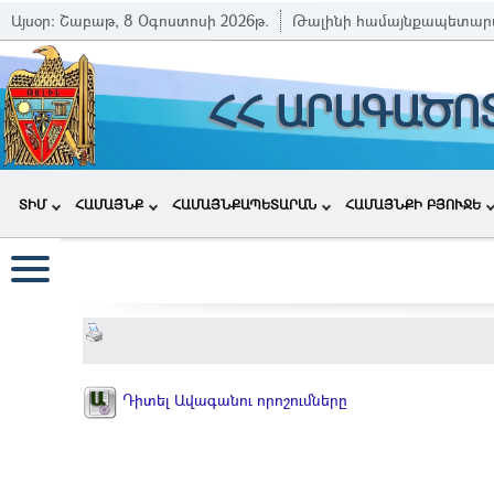
Այսօր:
Շաբաթ, 8 Օգոստոսի 2026թ.
Թալինի համայնքապետար
ՀՀ ԱՐԱԳԱԾՈ
ՏԻՄ
ՀԱՄԱՅՆՔ
ՀԱՄԱՅՆՔԱՊԵՏԱՐԱՆ
ՀԱՄԱՅՆՔԻ ԲՅՈՒՋԵ
Դիտել Ավագանու որոշումները