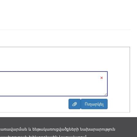
×
կառավարման և ենթակառուցվածքների նախարարություն
ապետության Էլեկտրոնային Կառավարում