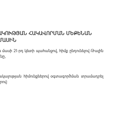
ԱԿՈՒԹՅԱՆ ՀԱԿԱՎՈՐՄԱՆ ՄԵՔԵՆԱՆ
ՄԱՍԻՆ
ասի 21-րդ կետի պահանջով, հիմք ընդունելով Թալին
նը,
կալության հիմունքներով օգտագործման տրամադրել
րով։