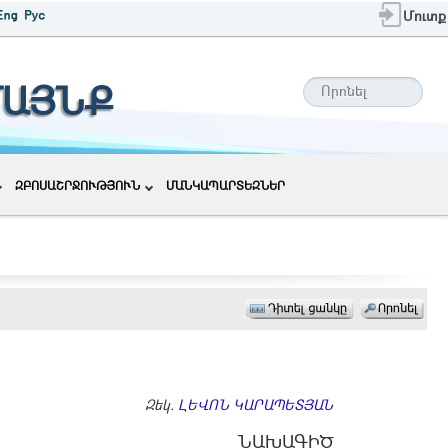
Մուտք
ՄԱՅՆՔ
ԶԲՈՍԱՇՐՋՈՒԹՅՈՒՆ
ՄԱՆԿԱՊԱՐՏԵԶՆԵՐ
Զեկ.
ԼԵՎՈՆ ԿԱՐԱՊԵՏՅԱՆ
ՆԱԽԱԳԻԾ