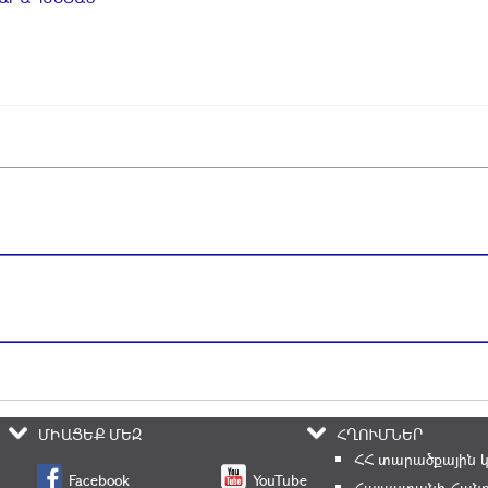
ՄԻԱՑԵՔ ՄԵԶ
ՀՂՈՒՄՆԵՐ
ՀՀ տարածքային 
Facebook
YouTube
Հայաստանի Հանր