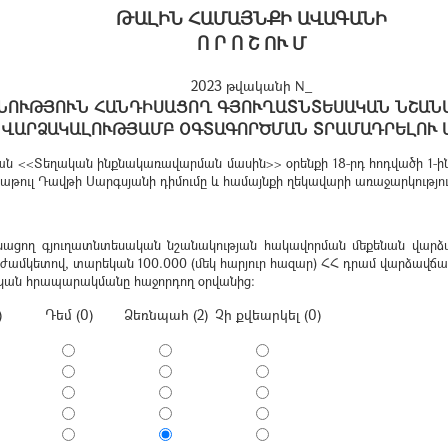
ԹԱԼԻՆ ՀԱՄԱՅՆՔԻ ԱՎԱԳԱՆԻ
Ո Ր Ո Շ ՈՒ Մ
2023 թվականի N_
ՆՈՒԹՅՈՒՆ ՀԱՆԴԻՍԱՑՈՂ ԳՅՈՒՂԱՏՆՏԵՍԱԿԱՆ ՆՇԱՆ
ՎԱՐՁԱԿԱԼՈՒԹՅԱՄԲ ՕԳՏԱԳՈՐԾՄԱՆ ՏՐԱՄԱԴՐԵԼՈՒ 
<<Տեղական ինքնակառավարման մասին>> օրենքի 18-րդ հոդվածի 1-ին մ
թուլ Դավթի Սարգսյանի դիմումը և համայնքի ղեկավարի առաջարկությու
իսացող գյուղատնտեսական նշանակության հակավորման մեքենան վարձա
 ժամկետով, տարեկան 100.000 (մեկ հարյուր հազար) ՀՀ դրամ վարձավճա
ոնական հրապարակմանը հաջորդող օրվանից։
)
Դեմ (0)
Ձեռնպահ (2)
Չի քվեարկել (0)