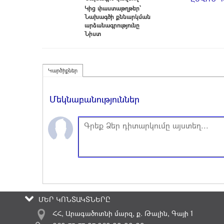
Կից փաստաթղթեր՝
Նախագծի քննարկման
արձանագրությունը
Նիստ
Կարծիքներ
Մեկնաբանություններ
ՄԵՐ ԿՈՆՏԱԿՏՆԵՐԸ
ՀՀ, Արագածոտնի մարզ, ք. Թալին, Գայի 1