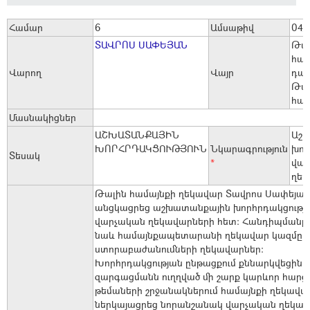
Համար
6
Ամսաթիվ
04/
ՏԱՎՐՈՍ ՍԱՓԵՅԱՆ
Թալ
հա
Վարող
Վայր
դահ
Թալ
հար
Մասնակիցներ
ԱՇԽԱՏԱՆՔԱՅԻՆ
Աշ
ԽՈՐՀՐԴԱԿՑՈՒԹՅՈՒՆ
Նկարագրություն
խոր
Տեսակ
*
վա
ղեկ
Թալին համայնքի ղեկավար Տավրոս Սափեյան
անցկացրեց աշխատանքային խորհրդակցությո
վարչական ղեկավարների հետ: Հանդիպմանը 
նաև համայնքապետարանի ղեկավար կազմը 
ստորաբաժանումների ղեկավարներ:
Խորհրդակցության ընթացքում քննարկվեցին 
զարգացմանն ուղղված մի շարք կարևոր հարց
թեմաների շրջանակներում համայնքի ղեկավա
ներկայացրեց նորանշանակ վարչական ղեկավ