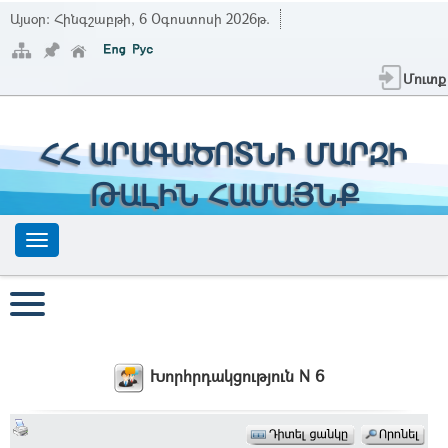
Այսօր:
Հինգշաբթի, 6 Օգոստոսի 2026թ.
Մուտք
ՀՀ ԱՐԱԳԱԾՈՏՆԻ ՄԱՐԶԻ
ԹԱԼԻՆ ՀԱՄԱՅՆՔ
Խորհրդակցություն N 6