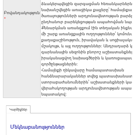
ձևակերպվեցին զարգացման հեռանկարներն ո
նախանշվեցին առաջիկա քայլերը՝ համայնքայ
Բովանդակություն
ծառայությունների արդյունավետության բարձ
*
ընդհանուր բարեկեցության ապահովման նպա
Քննարկման առանցքում էին տեղական ինքն
մի շարք առանցքային ուղղություններ՝ կոմունալ
քաղաքաշինություն, իրավական և սոցիալական
մշակույթ, և այլ ուղղություններ։ Անդրադարձ
գարնանային սեզոնին բնորոշ աշխատանքների
իրականացվող նախագծերին և կառուցապատ
գործընթացներին։
Համայնքի ղեկավարը համապատասխան
հանձնարարականներ տվեց պատասխանատո
ստորաբաժանումներին՝ աշխատանքների կազ
վերահսկողության արդյունավետության ապա
նպատակով։
Կարծիքներ
Մեկնաբանություններ