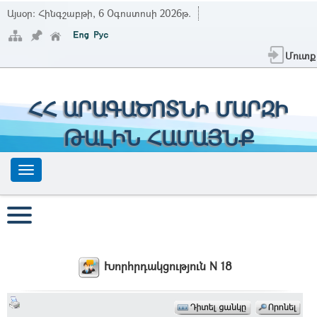
Այսօր:
Հինգշաբթի, 6 Օգոստոսի 2026թ.
Մուտք
ՀՀ ԱՐԱԳԱԾՈՏՆԻ ՄԱՐԶԻ
ԹԱԼԻՆ ՀԱՄԱՅՆՔ
Խորհրդակցություն N 18