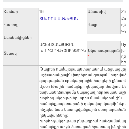
Համար
18
Ամսաթիվ
21/
ՏԱՎՐՈՍ ՍԱՓԵՅԱՆ
Համ
Վարող
Վայր
ղեկ
աշխ
Մասնակիցներ
ԱՇԽԱՏԱՆՔԱՅԻՆ
Աշ
ԽՈՐՀՐԴԱԿՑՈՒԹՅՈՒՆ
Նկարագրություն
խոր
Տեսակ
*
ղեկ
հե
Թալինի համայնքապետարանում անցկացվեց
աշխատանքային խորհրդակցություն՝ ուղղված 
զարգացման օրակարգային հարցերի քննարկ
Այսօր Թալին համայնքի ղեկավար Տավրոս Սա
նախաձեռնությամբ կայացավ հերթական աշխ
խորհրդակցությունը, որին մասնակցում էին
համայնքապետարանի ղեկավար կազմի ներկայ
ինչպես նաև կառուցվածքային ստորաբաժանո
ղեկավարները։
Խորհրդակցության ընթացքում հանգամանալից
համայնքի առջև ծառացած հրատապ խնդիրնե