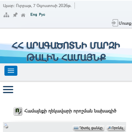
Այսօր:
Ուրբաթ, 7 Օգոստոսի 2026թ.
Մուտք
ՀՀ ԱՐԱԳԱԾՈՏՆԻ ՄԱՐԶԻ
ԹԱԼԻՆ ՀԱՄԱՅՆՔ
Համայնքի ղեկավարի որոշման նախագիծ