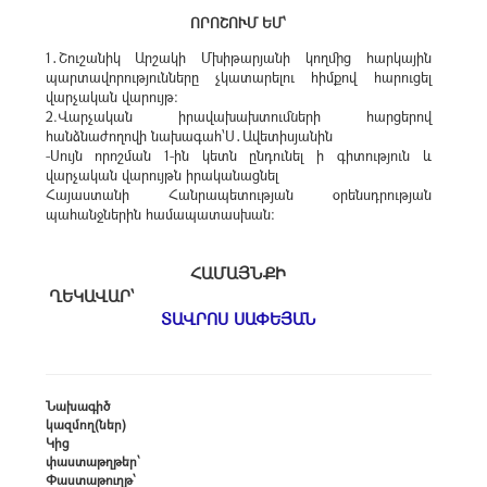
ՈՐՈՇՈՒՄ ԵՄ՝
1․Շուշանիկ Արշակի Մխիթարյանի կողմից հարկային
պարտավորությունները չկատարելու հիմքով հարուցել
վարչական վարույթ։
2.Վարչական իրավախախտումների հարցերով
հանձնաժողովի նախագահ՝Ս․Ավետիսյանին
-Սույն որոշման 1-ին կետն ընդունել ի գիտություն և
վարչական վարույթն իրականացնել
Հայաստանի Հանրապետության օրենսդրության
պահանջներին համապատասխան։
ՀԱՄԱՅՆՔԻ
ՂԵԿԱՎԱՐ՝
ՏԱՎՐՈՍ ՍԱՓԵՅԱՆ
Նախագիծ
կազմող(ներ)
Կից
փաստաթղթեր՝
Փաստաթուղթ՝