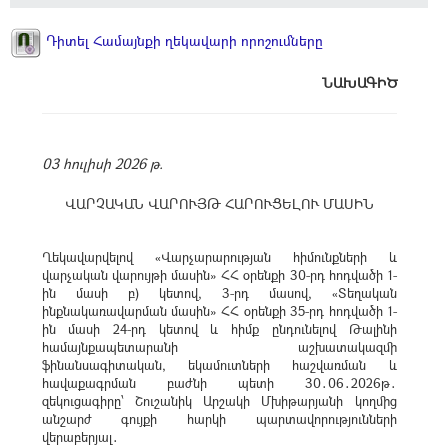
Դիտել Համայնքի ղեկավարի որոշումները
ՆԱԽԱԳԻԾ
03 հուլիսի 2026 թ.
ՎԱՐՉԱԿԱՆ ՎԱՐՈՒՅԹ ՀԱՐՈՒՑԵԼՈՒ ՄԱՍԻՆ
Ղեկավարվելով «Վարչարարության հիմունքների և
վարչական վարույթի մասին» ՀՀ օրենքի 30-րդ հոդվածի 1-
ին մասի բ) կետով, 3-րդ մասով, «Տեղական
ինքնակառավարման մասին» ՀՀ օրենքի 35-րդ հոդվածի 1-
ին մասի 24-րդ կետով և հիմք ընդունելով Թալինի
համայնքապետարանի աշխատակազմի
ֆինանսագիտական, եկամուտների հաշվառման և
հավաքագրման բաժնի պետի 30․06․2026թ․
զեկուցագիրը՝ Շուշանիկ Արշակի Մխիթարյանի կողմից
անշարժ գույքի հարկի պարտավորությունների
վերաբերյալ․