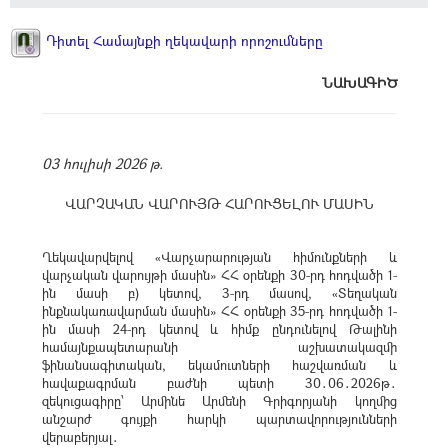
Դիտել Համայնքի ղեկավարի որոշումները
ՆԱԽԱԳԻԾ
03 հուլիսի 2026 թ.
ՎԱՐՉԱԿԱՆ ՎԱՐՈՒՅԹ ՀԱՐՈՒՑԵԼՈՒ ՄԱՍԻՆ
Ղեկավարվելով «Վարչարարության հիմունքների և
վարչական վարույթի մասին» ՀՀ օրենքի 30-րդ հոդվածի 1-
ին մասի բ) կետով, 3-րդ մասով, «Տեղական
ինքնակառավարման մասին» ՀՀ օրենքի 35-րդ հոդվածի 1-
ին մասի 24-րդ կետով և հիմք ընդունելով Թալինի
համայնքապետարանի աշխատակազմի
ֆինանսագիտական, եկամուտների հաշվառման և
հավաքագրման բաժնի պետի 30․06․2026թ․
զեկուցագիրը՝ Արմինե Արմենի Գրիգորյանի կողմից
անշարժ գույքի հարկի պարտավորությունների
վերաբերյալ․