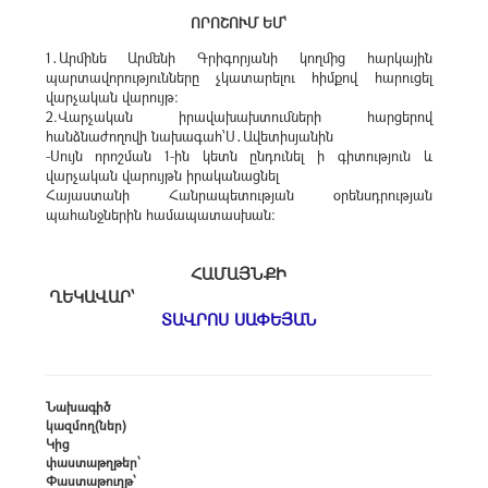
ՈՐՈՇՈՒՄ ԵՄ՝
1․Արմինե Արմենի Գրիգորյանի կողմից հարկային
պարտավորությունները չկատարելու հիմքով հարուցել
վարչական վարույթ։
2.Վարչական իրավախախտումների հարցերով
հանձնաժողովի նախագահ՝Ս․Ավետիսյանին
-Սույն որոշման 1-ին կետն ընդունել ի գիտություն և
վարչական վարույթն իրականացնել
Հայաստանի Հանրապետության օրենսդրության
պահանջներին համապատասխան։
ՀԱՄԱՅՆՔԻ
ՂԵԿԱՎԱՐ՝
ՏԱՎՐՈՍ ՍԱՓԵՅԱՆ
Նախագիծ
կազմող(ներ)
Կից
փաստաթղթեր՝
Փաստաթուղթ՝