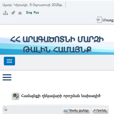
Այսօր:
Կիրակի, 9 Օգոստոսի 2026թ.
Մուտք
ՀՀ ԱՐԱԳԱԾՈՏՆԻ ՄԱՐԶԻ
ԹԱԼԻՆ ՀԱՄԱՅՆՔ
Համայնքի ղեկավարի որոշման նախագիծ