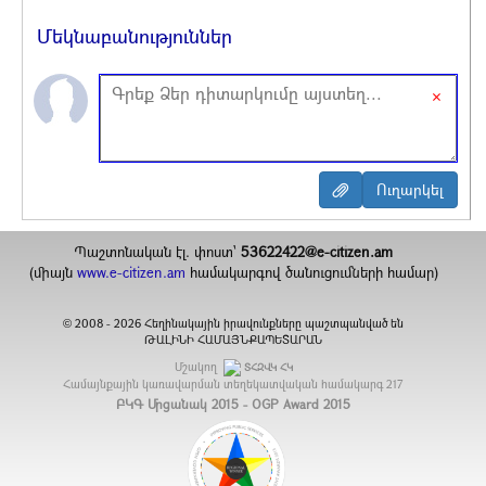
Մեկնաբանություններ
×
Պաշտոնական էլ. փոստ`
53622422@e-citizen.am
(միայն
www.e-citizen.am
համակարգով ծանուցումների համար)
2008 -
2026
Հեղինակային իրավունքները պաշտպանված են
©
ԹԱԼԻՆԻ ՀԱՄԱՅՆՔԱՊԵՏԱՐԱՆ
Մշակող
ՏՀԶՎԿ ՀԿ
Համայնքային կառավարման տեղեկատվական համակարգ
217
ԲԿԳ Մրցանակ 2015 - OGP Award 2015