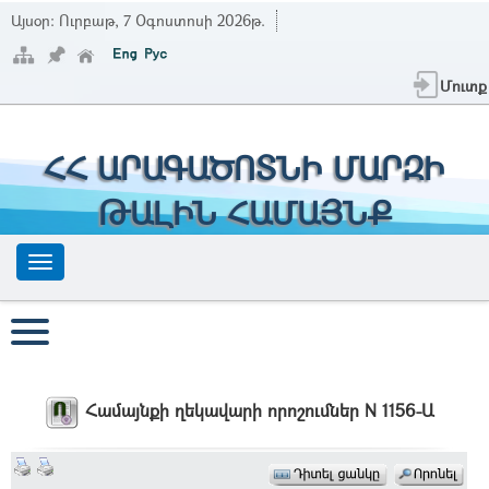
Այսօր:
Ուրբաթ, 7 Օգոստոսի 2026թ.
Մուտք
ՀՀ ԱՐԱԳԱԾՈՏՆԻ ՄԱՐԶԻ
ԹԱԼԻՆ ՀԱՄԱՅՆՔ
Համայնքի ղեկավարի որոշումներ N 1156-Ա