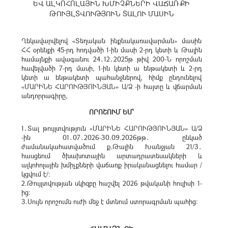
ԵՎ ԱԼԿՈՀՈԼԱՅԻՆ ԽՄԻՉՔՆԵՐԻ ՎԱՃԱՌՔԻ
ԹՈՒՅԼՏՎՈՒԹՅՈՒՆ ՏԱԼՈՒ ՄԱՍԻՆ
Ղեկավարվելով «Տեղական ինքնակառավարման» մասին
ՀՀ օրենքի 45-րդ հոդվածի 1-ին մասի 2-րդ կետի և Թալին
համայնքի ավագանու 24․12․2025թ թիվ 200-Ն որոշման
հավելվածի 7-րդ մասի, 1-ին կետի ա ենթակետի և 2-րդ
կետի ա ենթակետի պահանջներով, հիմք ընդունելով
«ՄԱՐԻՆԵ ՀԱՐՈՒԹՅՈՒՆՅԱՆ» Ա/Ձ -ի հայտը և վճարման
անդորրագիրը,
ՈՐՈՇՈՒՄ ԵՄ՝
1․Տալ թույլտվություն «ՄԱՐԻՆԵ ՀԱՐՈՒԹՅՈՒՆՅԱՆ» Ա/Ձ
-ին 01․07․2026-30.09.2026թթ․ ընկած
ժամանակահատվածում ք.Թալին Խանջյան 21/3․
հասցեում ծխախոտային արտադրատեսակների և
ալկոհոլային խմիչքների վաճառք իրականացնելու համար /
կցվում է/:
2.Թույլտվության սկիզբը հաշվել 2026 թվականի հուլիսի 1-
ից։
3.Սույն որոշումն ուժի մեջ է մտնում ստորագրման պահից: