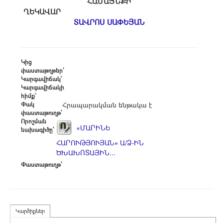
ՀԱՄԱՅՆՔԻ
ՂԵԿԱՎԱՐ
ՏԱՎՐՈՍ ՍԱՓԵՅԱՆ
Կից
փաստաթղթեր՝
Կարգավիճակ՝
Կարգավիճակի
հիմք՝
Փակ
Հրապարակման ենթակա է
փաստաթուղթ՝
Որոշման
«ՄԱՐԻՆԵ
նախագիծը՝
ՀԱՐՈՒԹՅՈՒՅԱՆ» Ա/Ձ-ԻՆ
ԾԽԱԽՈՏԱՅԻՆ...
Փաստաթուղթ՝
Կարծիքներ