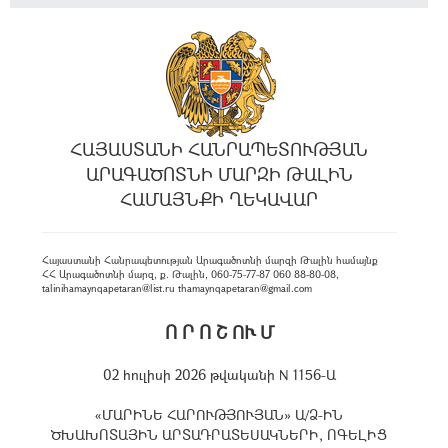
ՀԱՅԱՍՏԱՆԻ ՀԱՆՐԱՊԵՏՈՒԹՅԱՆ
ԱՐԱԳԱԾՈՏՆԻ ՄԱՐԶԻ ԹԱԼԻՆ
ՀԱՄԱՅՆՔԻ ՂԵԿԱՎԱՐ
Հայաստանի Հանրապետության Արագածոտնի մարզի Թալին համայնք
ՀՀ Արագածոտնի մարզ, ք. Թալին, 060-75-77-87 060 88-80-08,
talinihamaynqapetaran@list.ru thamaynqapetaran@gmail.com
Ո Ր Ո Շ ՈՒ Մ
02 հուլիսի 2026 թվականի N 1156-Ա
«ՄԱՐԻՆԵ ՀԱՐՈՒԹՅՈՒՅԱՆ» Ա/Ձ-ԻՆ
ԾԽԱԽՈՏԱՅԻՆ ԱՐՏԱԴՐԱՏԵՍԱԿՆԵՐԻ, ՈԳԵԼԻՑ