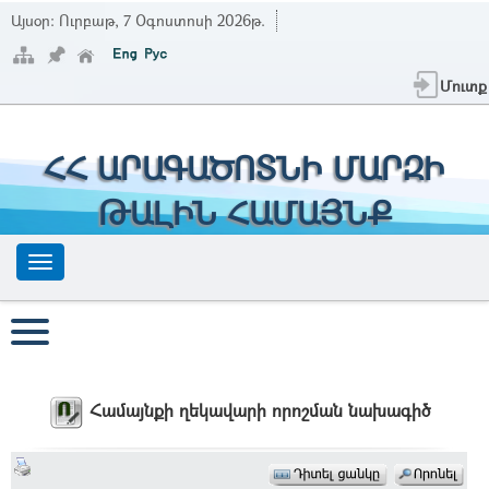
Այսօր:
Ուրբաթ, 7 Օգոստոսի 2026թ.
Մուտք
ՀՀ ԱՐԱԳԱԾՈՏՆԻ ՄԱՐԶԻ
ԹԱԼԻՆ ՀԱՄԱՅՆՔ
Համայնքի ղեկավարի որոշման նախագիծ