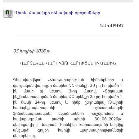
Դիտել Համայնքի ղեկավարի որոշումները
ՆԱԽԱԳԻԾ
03 հուլիսի 2026 թ.
ՎԱՐՉԱԿԱՆ ՎԱՐՈՒՅԹ ՀԱՐՈՒՑԵԼՈՒ ՄԱՍԻՆ
Ղեկավարվելով «Վարչարարության հիմունքների և
վարչական վարույթի մասին» ՀՀ օրենքի 30-րդ հոդվածի 1-
ին մասի բ) կետով, 3-րդ մասով, «Տեղական
ինքնակառավարման մասին» ՀՀ օրենքի 35-րդ հոդվածի 1-
ին մասի 24-րդ կետով և հիմք ընդունելով Թալինի
համայնքապետարանի աշխատակազմի
ֆինանսագիտական, եկամուտների հաշվառման և
հավաքագրման բաժնի պետի 30․06․2026թ․
զեկուցագիրը՝ Ասպրամ Դերենիկի Կարապետյանի կողմից
անշարժ գույքի հարկի պարտավորությունների
վերաբերյալ․