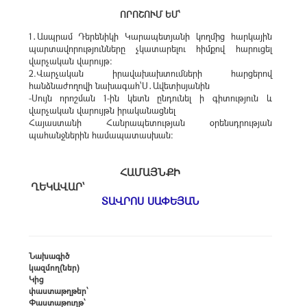
ՈՐՈՇՈՒՄ ԵՄ՝
1․Ասպրամ Դերենիկի Կարապետյանի կողմից հարկային
պարտավորությունները չկատարելու հիմքով հարուցել
վարչական վարույթ։
2.Վարչական իրավախախտումների հարցերով
հանձնաժողովի նախագահ՝Ս․Ավետիսյանին
-Սույն որոշման 1-ին կետն ընդունել ի գիտություն և
վարչական վարույթն իրականացնել
Հայաստանի Հանրապետության օրենսդրության
պահանջներին համապատասխան։
ՀԱՄԱՅՆՔԻ
ՂԵԿԱՎԱՐ՝
ՏԱՎՐՈՍ ՍԱՓԵՅԱՆ
Նախագիծ
կազմող(ներ)
Կից
փաստաթղթեր՝
Փաստաթուղթ՝